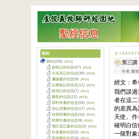
類別
|<
<
3
4
5
6
7
舊約
(256)
第三講
[RSS]
創世記的信息
(47)
[RSS]
作者:盧俊義
出埃及記的信息
(36)
[RSS]
彌迦書的信息
(9)
[RSS]
經文：希
以斯帖記的信息
(11)
[RSS]
我們談過
路得記的信息
(7)
[RSS]
雅歌的信息
(12)
[RSS]
者在這二
耶利米書的信息
(54)
[RSS]
的差異為
但以理書的信息
(17)
[RSS]
何西阿書的信息
(16)
天使。作
[RSS]
阿摩司書的信息
(9)
[RSS]
確明白信
俄巴底亞書的信息
(3)
[RSS]
一個對象
約拿書的信息
(5)
[RSS]
那鴻書的信息
(4)
[RSS]