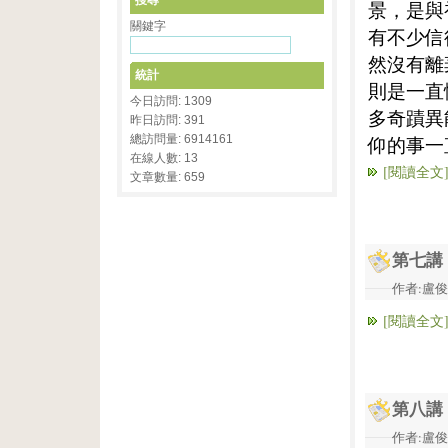
搜尋
景，是與
關鍵字
有不少信
然沒有離
統計
則是一直
今日訪問: 1309
多奇蹟異
昨日訪問: 391
總訪問量: 6914161
仰的事一
在線人數: 13
[閱讀全文
文章數量: 659
第七講
作者:盧俊義
[閱讀全文
第八講
作者:盧俊義