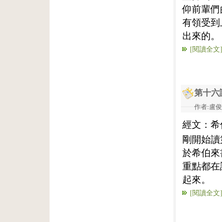
仰前輩們
有領受到
出來的。
[閱讀全文
第十六
作者:盧俊義
經文：希
剛開始讀
於希伯來
重點都在
起來。
[閱讀全文