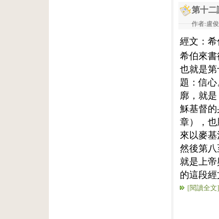
第十二
作者:盧俊義
經文：希
希伯來書
也就是第
題：信心
廓，就是
穌基督的
章），也
來以麥基
然後第八
就是上帝
的這段經
[閱讀全文