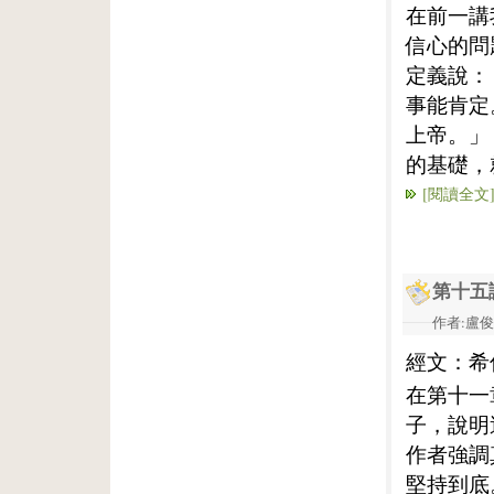
在前一講
信心的問
定義說：
事能肯定
上帝。」
的基礎，
[閱讀全文
第十五
作者:盧俊義
經文：希
在第十一
子，說明
作者強調
堅持到底