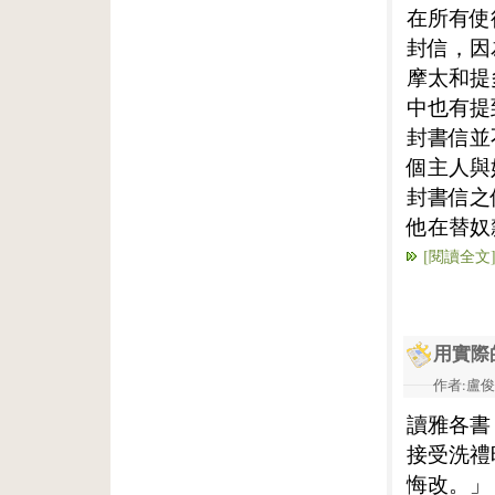
在所有使
封信，因
摩太和提
中也有提
封書信並
個主人與
封書信之
他在替奴
[閱讀全文
用實際
作者:盧俊義
讀雅各書
接受洗禮
悔改。」