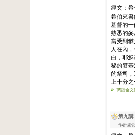
經文：希
希伯來書
基督的一
熟悉的麥
當受到猶
人在內，
白，耶穌
秘的麥基
的祭司，
上十分之
[閱讀全文
第九講
作者:盧俊義