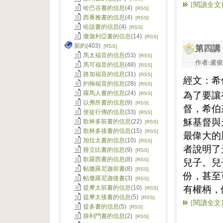
[閱讀全文
哈巴谷書的信息
(4)
[RSS]
西番雅書的信息
(4)
[RSS]
哈該書的信息
(4)
[RSS]
撒迦利亞書的信息
(14)
[RSS]
新約
(403)
[RSS]
第四講
馬太福音的信息
(53)
[RSS]
作者:盧俊義
馬可福音的信息
(48)
[RSS]
路加福音的信息
(31)
[RSS]
經文：希
約翰福音的信息
(28)
[RSS]
為了要讓
羅馬人書的信息
(24)
[RSS]
以弗所書的信息
(9)
[RSS]
督，希伯
使徒行傳的信息
(33)
[RSS]
穌基督與
歌林多前書的信息
(22)
[RSS]
歌林多後書的信息
(15)
[RSS]
最偉大的
加拉太書的信息
(10)
[RSS]
者說明了
腓立比書的信息
(9)
[RSS]
歌羅西書的信息
(8)
兒子。兒
[RSS]
帖撒羅尼迦前書
(8)
[RSS]
份，甚至
帖撒羅尼迦後書
(3)
[RSS]
有權柄，
提摩太前書的信息
(10)
[RSS]
提摩太後書的信息
(5)
[RSS]
[閱讀全文
提多書的信息
(5)
[RSS]
腓利門書的信息
(2)
[RSS]