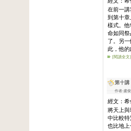
經文：希
在前一講
到第十章
樣式。他
命如同祭
了。另一
此，他的
[閱讀全文
第十講
作者:盧俊義
經文：希
將天上與
中比較特
也比地上