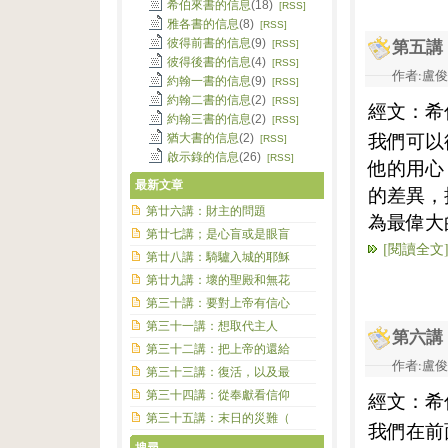
希伯來書的信息
(18)
[RSS]
雅各書的信息
(8)
[RSS]
彼得前書的信息
(9)
[RSS]
第五講
彼得後書的信息
(4)
[RSS]
作者:盧俊義
約翰一書的信息
(9)
[RSS]
約翰二書的信息
(2)
[RSS]
經文：希
約翰三書的信息
(2)
[RSS]
我們可以
猶大書的信息
(2)
[RSS]
啟示錄的信息
(26)
[RSS]
他的用心
最新文章
的差異，
第廿六講：財主的問題
為最偉大
第廿七講；是心盲或是眼盲
[閱讀全文
第廿八講：騎驢入城的耶穌
第廿九講：壞的聖殿和無花
第三十講：要對上帝有信心
第三十一講：想取代主人
第六講
第三十二講：把上帝的還給
作者:盧俊義
第三十三講：復活，以及最
第三十四講：從奉獻看信仰
經文：希
第三十五講：末日的災難（
我們在前