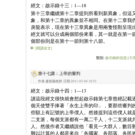
經文：啟示錄十三：1—18
第十三章繼續第十二章提到所看到新異象，但這
象，和第十二章的異象並不相同。在第十二章我
戾龍表示，現在第十三章異象是用兩隻怪獸呈現
經文就可以分成兩個部份來看，其一就是在第一
個部份則是在第十一節到第十八節。
[閱讀全文]
類別:
啟示錄的信息
|
引用
第十七講：上帝的審判
作者:盧俊義牧師 日期:2011-03-04 10:51
經文：啟示錄十四：1—13
讀這段經文很快就會想起啟示錄第七章曾經記載
個天使雙手捧著「永生上帝的印」，要那些審判
些額上有記號的上帝僕人。然後提到這些僕人就
二支派，每個支派都有一萬二千人，十二支派就
人。然後作者又繼續說他「看見一大群人，數目
難以計算的人都是來自「各國家、各部落、各民