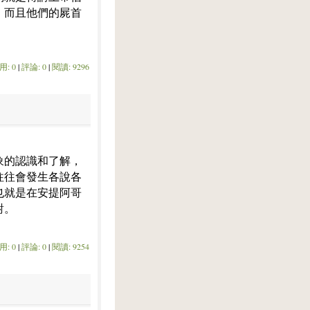
，而且他們的屍首
用: 0
|
評論: 0
|
閱讀: 9296
象的認識和了解，
往往會發生各說各
也就是在安提阿哥
對。
用: 0
|
評論: 0
|
閱讀: 9254