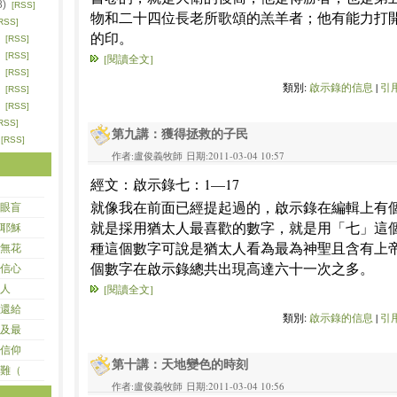
8)
[RSS]
物和二十四位長老所歌頌的羔羊者；他有能力打
RSS]
的印。
)
[RSS]
)
[RSS]
[閱讀全文]
)
[RSS]
類別:
啟示錄的信息
|
引用
)
[RSS]
)
[RSS]
RSS]
第九講：獲得拯救的子民
)
[RSS]
作者:盧俊義牧師 日期:2011-03-04 10:57
經文：啟示錄七：1—17
就像我在前面已經提起過的，啟示錄在編輯上有
眼盲
就是採用猶太人最喜歡的數字，就是用「七」這
耶穌
種這個數字可說是猶太人看為最為神聖且含有上
無花
個數字在啟示錄總共出現高達六十一次之多。
信心
[閱讀全文]
人
還給
類別:
啟示錄的信息
|
引用
及最
信仰
第十講：天地變色的時刻
難（
作者:盧俊義牧師 日期:2011-03-04 10:56