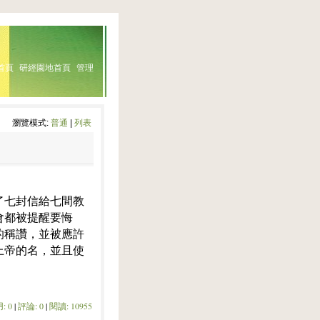
首頁
研經園地首頁
管理
瀏覽模式:
普通
|
列表
了七封信給七間教
會都被提醒要悔
的稱讚，並被應許
上帝的名，並且使
: 0
|
評論: 0
|
閱讀: 10955