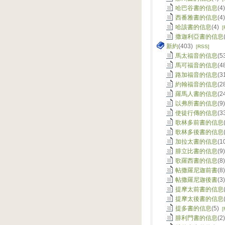
哈巴谷書的信息
(4
西番雅書的信息
(4
哈該書的信息
(4)
[
撒迦利亞書的信息
新約
(403)
[RSS]
馬太福音的信息
(5
馬可福音的信息
(4
路加福音的信息
(3
約翰福音的信息
(2
羅馬人書的信息
(2
以弗所書的信息
(9
使徒行傳的信息
(3
歌林多前書的信息
歌林多後書的信息
加拉太書的信息
(1
腓立比書的信息
(9
歌羅西書的信息
(8
帖撒羅尼迦前書
(8
帖撒羅尼迦後書
(3
提摩太前書的信息
提摩太後書的信息
提多書的信息
(5)
[
腓利門書的信息
(2