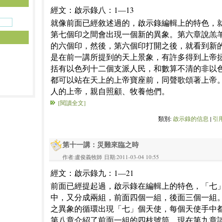
經文：啟示錄八：1—13
就像前面已經敘述過的，啟示錄編輯上的特色，
第七個印之間會出現一個新的異象。第六章說羔
的六個印，然後，第六個印打開之後，就看到新
是在前一講所提到的天上景象，有許多得到上帝
括有以色列十二個支派人民，和數算不清的非以
都可以站在天上的上帝寶座前，同聲歌頌著上帝
人的上帝，親自照顧、牧養他們。
[閱讀全文]
類別:
啟示錄的信息
|
引用
第十一講：災難來臨之時
作者:盧俊義牧師 日期:2011-03-04 10:55
經文：啟示錄九：1—21
前面已經提起過，啟示錄在編輯上的特色，「七
中，又分成兩組，前面四個一組，後面三個一組
之異象的循環出現「七」個天使，每個天使手中
第八章介紹了前面一組的四枝號筒，現在第九章