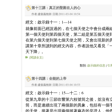
第十三講：真正的聖殿在人的心
作者:盧俊義牧師 日期:2011-03-04 10:54
經文：啟示錄十一：1—14
就像前面已經說過的，在七個天使之中會分成兩
第一個天使到第四個天使，第二組是第五個天使
在第六個天使到第七個天使之間，又會出現新的
講第十章所讀到的經文內容，作者說他又看見「
天下降」。
[閱讀全文]
類別:
啟示錄的信息
|
引用
第十四講：全能的上帝
作者:盧俊義牧師 日期:2011-03-04 10:53
經文：啟示錄十一：15—十二：6
從第九章的十三節吹響第六枝號筒之後，並沒有
筒，而是連續出現了兩個新的異象，包括有一個
的天使，接著是出現兩個披著麻衣的見證人，他