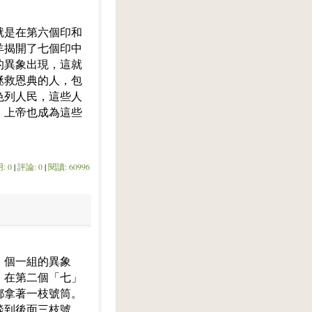
就是在第六個印和
羊揭開了七個印中
的異象出現，這就
拯救恩典的人，包
色列人民，這些人
。上帝也成為這些
: 0
|
評論: 0
|
閱讀: 60996
」個一組的異象
。在第二個「七」
都拿著一枝號筒。
談到後面三枝號