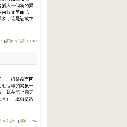
會插入一個新的異
六兩枝號筒而已，
異象，這是記載在
 0
|
評論: 0
|
閱讀: 331760
組，一組是前面四
面七個印的異象一
後，就在第七個天
七章），這就是我
: 0
|
評論: 0
|
閱讀: 12354