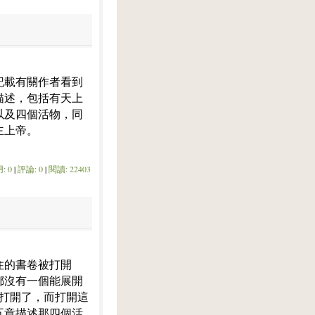
記載有關作者看到
描述，包括有天上
以及四個活物，同
主上帝。
: 0
|
評論: 0
|
閱讀: 22403
住的書卷被打開
都沒有一個能展開
以打開了，而打開這
五章描述那四個活