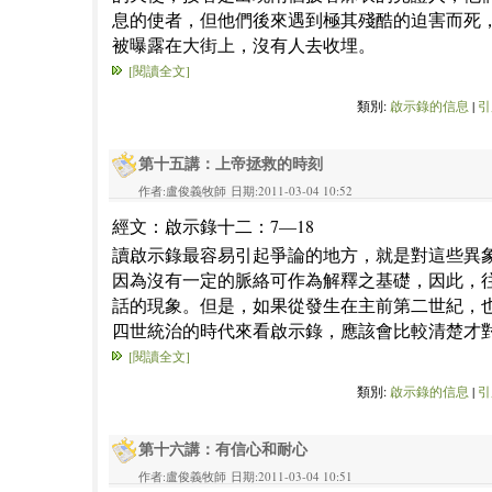
息的使者，但他們後來遇到極其殘酷的迫害而死
被曝露在大街上，沒有人去收埋。
[閱讀全文]
類別:
啟示錄的信息
|
引
第十五講：上帝拯救的時刻
作者:盧俊義牧師 日期:2011-03-04 10:52
經文：啟示錄十二：7—18
讀啟示錄最容易引起爭論的地方，就是對這些異
因為沒有一定的脈絡可作為解釋之基礎，因此，
話的現象。但是，如果從發生在主前第二世紀，
四世統治的時代來看啟示錄，應該會比較清楚才
[閱讀全文]
類別:
啟示錄的信息
|
引
第十六講：有信心和耐心
作者:盧俊義牧師 日期:2011-03-04 10:51