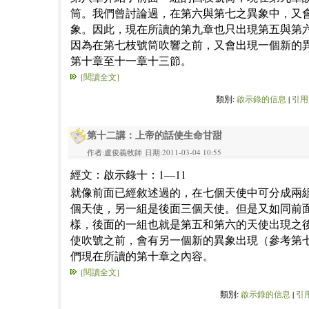
筒。我們曾討論過，在第六與第七之異象中，又
象。因此，現在所讀的第九章也只出現第五與第
因為在第七枝號筒吹響之前，又會出現一個新的
第十章至十一章十三節。
[閱讀全文]
類別:
啟示錄的信息
|
引用:
第十二講：上帝的話使生命甘甜
作者:盧俊義牧師 日期:2011-03-04 10:55
經文：啟示錄十：1—11
就像前面已經敘述過的，在七個天使中可分成兩
個天使，另一組是後面三個天使。但是又如同前
樣，後面的一組也就是第五和第六的天使出現之
使吹號之前，會有另一個新的異象出現（參考第
們現在所讀的第十章之內容。
[閱讀全文]
類別:
啟示錄的信息
|
引用