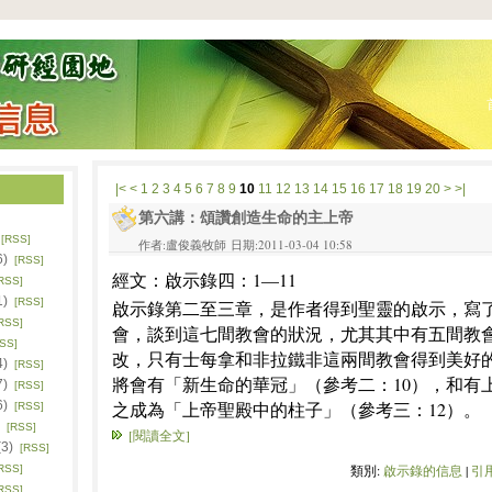
|<
<
1
2
3
4
5
6
7
8
9
10
11
12
13
14
15
16
17
18
19
20
>
>|
第六講：頌讚創造生命的主上帝
)
[RSS]
作者:盧俊義牧師 日期:2011-03-04 10:58
6)
[RSS]
經文：啟示錄四：1—11
RSS]
1)
[RSS]
啟示錄第二至三章，是作者得到聖靈的啟示，寫
RSS]
會，談到這七間教會的狀況，尤其其中有五間教
SS]
改，只有士每拿和非拉鐵非這兩間教會得到美好
4)
[RSS]
將會有「新生命的華冠」（參考二：10），和有
7)
[RSS]
6)
之成為「上帝聖殿中的柱子」（參考三：12）。
[RSS]
)
[RSS]
[閱讀全文]
(3)
[RSS]
類別:
啟示錄的信息
|
引用
RSS]
RSS]