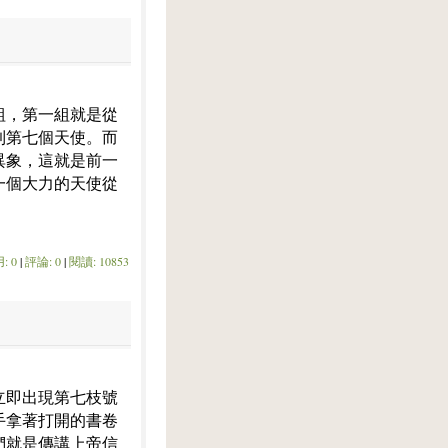
組，第一組就是從
到第七個天使。而
異象，這就是前一
一個大力的天使從
: 0
|
評論: 0
|
閱讀: 10853
立即出現第七枝號
手拿著打開的書卷
們就是傳講上帝信