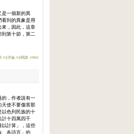
又是一個新的異
們看到的異象是用
出來，因此，這章
節到第十節，第二
: 0
|
評論: 0
|
閱讀: 10862
過的，作者說有一
的天使不要傷害那
是以色列民族的十
共計十四萬四千
難以計算」，這些
族、各語言」的