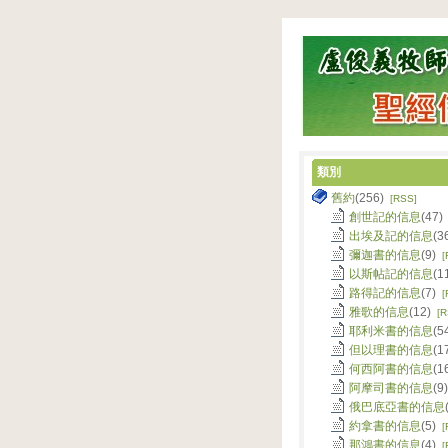
類別
舊約
(256)
[RSS]
創世記的信息
(47
出埃及記的信息
(3
彌迦書的信息
(9)
[
以斯帖記的信息
(1
路得記的信息
(7)
[
雅歌的信息
(12)
[R
耶利米書的信息
(5
但以理書的信息
(1
何西阿書的信息
(1
阿摩司書的信息
(9
俄巴底亞書的信息
約拿書的信息
(5)
[
那鴻書的信息
(4)
[