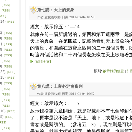
)
[RSS]
第七講：天上的景象
)
[RSS]
RSS]
作者:盧俊義牧師 日期:2011-03-04 10:58
(14)
[RSS]
經文：啟示錄五：1—14
3)
就像在前一講所說過的，第四和第五這兩章，是
[RSS]
8)
[RSS]
天上的異象，在第四章，記載他看到天上景象的
1)
[RSS]
的寶座，和圍繞在這寶座四周的二十四個長老，
8)
[RSS]
時這四個活物和二十四個長老怎樣在天上歌頌著
4)
[RSS]
)
[閱讀全文]
[RSS]
3)
[RSS]
類別:
啟示錄的信息
|
引用
(22)
[RSS]
(15)
[RSS]
0)
[RSS]
第八講：上帝必定會審判
)
[RSS]
作者:盧俊義牧師 日期:2011-03-04 10:57
)
[RSS]
)
[RSS]
經文：啟示錄六：1—17
)
[RSS]
啟示錄從第六章開始，就是記載那本有七個印封
(10)
[RSS]
了，原本是說不論是「天上、地下，或是地底下
(5)
[RSS]
RSS]
書卷或是閱讀的」（參考五：3），現在則是可
)
[RSS]
書卷的，就是大衛的後裔，他是得勝者，也是第