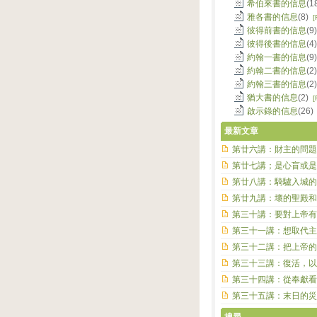
希伯來書的信息
(1
雅各書的信息
(8)
[
彼得前書的信息
(9
彼得後書的信息
(4
約翰一書的信息
(9
約翰二書的信息
(2
約翰三書的信息
(2
猶大書的信息
(2)
[
啟示錄的信息
(26
最新文章
第廿六講：財主的問題
第廿七講；是心盲或是
第廿八講：騎驢入城的
第廿九講：壞的聖殿和
第三十講：要對上帝有
第三十一講：想取代主
第三十二講：把上帝的
第三十三講：復活，以
第三十四講：從奉獻看
第三十五講：末日的災