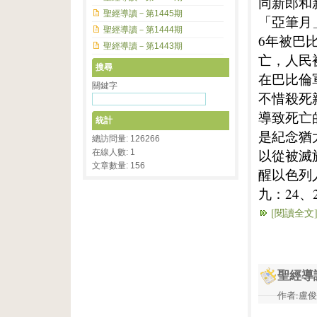
同新郎和
聖經導讀－第1445期
「亞筆月
聖經導讀－第1444期
6年被巴
聖經導讀－第1443期
亡，人民
搜尋
在巴比倫
關鍵字
不惜殺死
導致死亡
統計
是紀念猶
總訪問量: 126266
以從被滅
在線人數: 1
文章數量: 156
醒以色列
九：24、2
[閱讀全文
聖經導
作者:盧俊義