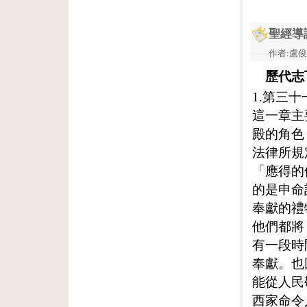
聖經導
作者:盧俊義
歷代志
1.第三
這一章主
殿的角色
法律所規
「應得的
的是申命
奉獻的禮
他們都將
有一段時
奉獻。也
能從人民
西家命令