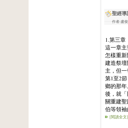
聖經導
作者:盧俊義
1.第三章
這一章主
怎樣重新
建造祭壇
主，但一
第1至2
鄉的那年
後，就「
關重建聖
伯等領袖
[閱讀全文