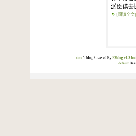
派臣僕去
[閱讀全文
tino
's blog Powered By
F2blog v1.2 bui
default
Desi