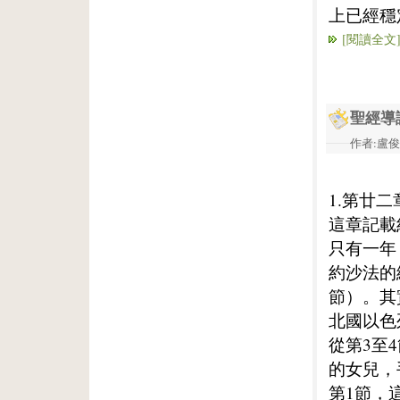
上已經穩
[閱讀全文
聖經導
作者:盧俊義
1.第廿二
這章記載
只有一年
約沙法的
節）。其
北國以色
從第3至
的女兒，
第1節，