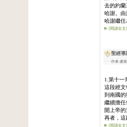
去的約蘭
哈謝。由
哈謝繼任
[閱讀全文
聖經導
作者:盧俊義
1.第十一
這段經文
到南國的
繼續擔任
開上帝的
再者，這
[閱讀全文