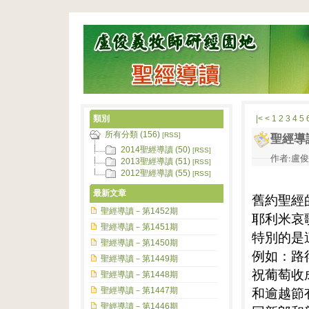
類別
|<
<
1
2
3
4
5
所有分類 (156)
[RSS]
聖經導
2014聖經導讀 (50)
[RSS]
作者:盧俊義
2013聖經導讀 (51)
[RSS]
2012聖經導讀 (55)
[RSS]
最新文章
舊約聖經
聖經導讀－第1452期
耶利米哀
聖經導讀－第1451期
特別的是
聖經導讀－第1450期
例如：路
聖經導讀－第1449期
祝葡萄收
聖經導讀－第1448期
和逾越節
聖經導讀－第1447期
聖經導讀－第1446期