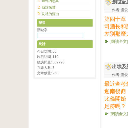
遲到的恩典
創世記
我該像誰
作者:盧俊義
洗禮的源由
第四十章
搜尋
司酒長和
關鍵字
差別那麼
[閱讀全文
統計
今日訪問: 56
昨日訪問: 119
總訪問量: 589796
出埃及
在線人數: 3
文章數量: 260
作者:盧俊義
最近查考
迦南後裔
比倫開始
足跡嗎？
[閱讀全文