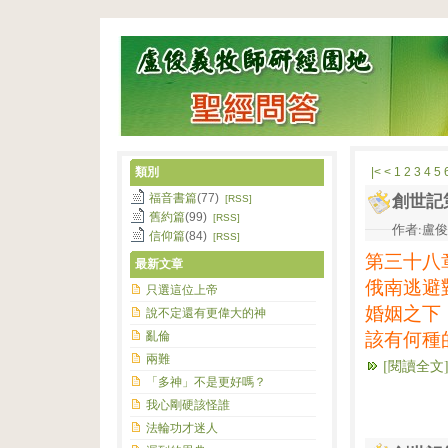
類別
|<
<
1
2
3
4
5
福音書篇
(77)
創世記
[RSS]
舊約篇
(99)
[RSS]
作者:盧俊義
信仰篇
(84)
[RSS]
第三十八
最新文章
俄南逃避
只選這位上帝
婚姻之下
說不定還有更偉大的神
亂倫
該有何種
兩難
[閱讀全文
「多神」不是更好嗎？
我心剛硬該怪誰
法輪功才迷人