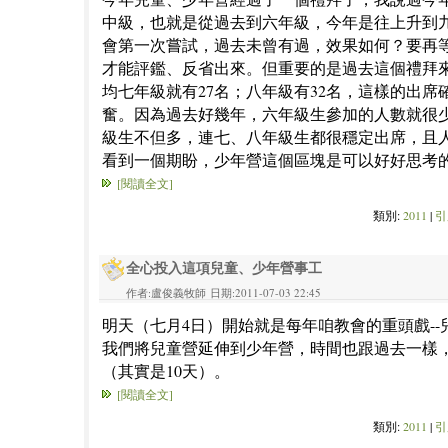
中級，也就是從過去到六年級，今年是往上升到
會第一次嘗試，過去未曾有過，效果如何？要再
才能評鑑、反省出來。但重要的是過去這個禮拜
均七年級就有27名；八年級有32名，這樣的出席
奮。因為過去好幾年，六年級生參加的人數就很
級生不但多，連七、八年級生都很穩定出席，且
看到一個期盼，少年營這個區塊是可以好好思考
[閱讀全文]
類別:
2011
|
引
全心投入這項兒童、少年營事工
作者:盧俊義牧師 日期:2011-07-03 22:45
明天（七月4日）開始就是每年咱教會的重頭戲--
我們將兒童營延伸到少年營，時間也跟過去一樣
（其實是10天）。
[閱讀全文]
類別:
2011
|
引