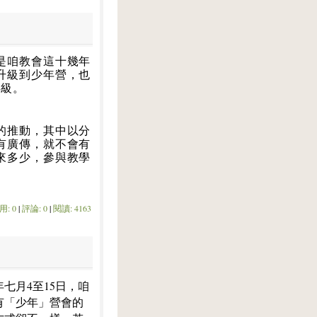
是咱教會這十幾年
升級到少年營，也
年級。
的推動，其中以分
有廣傳，就不會有
來多少，參與教學
用: 0
|
評論: 0
|
閱讀: 4163
七月4至15日，咱
有「少年」營會的