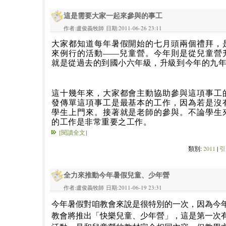
這是需要大家一起來參與的事工
作者:盧俊義牧師 日期:2011-06-26 23:11
大家都知道每年暑假開始的七月頭兩個禮拜，
來例行的活動
——
兒童營。今年則是從兒童營
就是從過去的到國小六年級，升級到今年的九
這十幾年來，大家都會主動協助參與這項事工
發傳單這項事工是最基本的工作，因為若是沒
學生上門來。接著就是老師的參與。不論學生
的工作是非常重要之工作。
[閱讀全文]
類別:
2011
|
引
全力來推動今年暑假兒童、少年營
作者:盧俊義牧師 日期:2011-06-19 23:31
今年暑假對咱教會來說是很特別的一次，因為今年
教會將推出「快樂兒童、少年營」，這是第一次