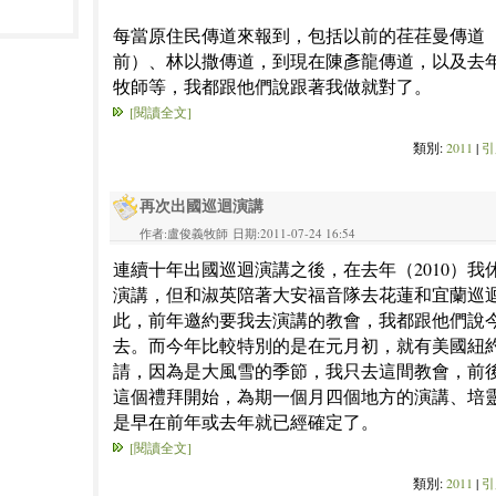
每當原住民傳道來報到，包括以前的荏荏曼傳道
前）、林以撒傳道，到現在陳彥龍傳道，以及去
牧師等，我都跟他們說跟著我做就對了。
[閱讀全文]
類別:
2011
|
引
再次出國巡迴演講
作者:盧俊義牧師 日期:2011-07-24 16:54
連續十年出國巡迴演講之後，在去年（2010）我
演講，但和淑英陪著大安福音隊去花蓮和宜蘭巡
此，前年邀約要我去演講的教會，我都跟他們說
去。而今年比較特別的是在元月初，就有美國紐
請，因為是大風雪的季節，我只去這間教會，前
這個禮拜開始，為期一個月四個地方的演講、培
是早在前年或去年就已經確定了。
[閱讀全文]
類別:
2011
|
引