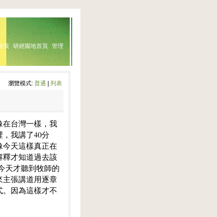
首頁
研經園地首頁
管理
瀏覽模式:
普通
|
列表
像在台灣一樣，我
，我講了40分
像今天這樣真正在
解釋才知道過去該
有今天才聽到牧師的
來主張講道用逐章
式。因為這樣才不