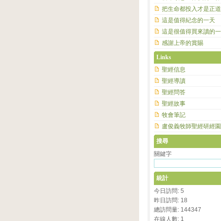
把生命都投入才是正道
這是值得紀念的一天
這是很值得買來讀的一
感謝上帝的賞賜
Links
聖經信息
聖經導讀
聖經問答
聖經故事
牧會筆記
盧俊義牧師聖經研經園
搜尋
關鍵字
統計
今日訪問: 5
昨日訪問: 18
總訪問量: 144347
在線人數: 1