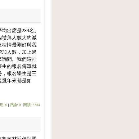
均出席是289名。
個禮拜人數大約減
這種情景剛好與我
增加人數，加上過
來詢問。我們這裡
舊生的報名傳單就
份，報名學生是三
這幾年來都是如
。
用: 0
|
評論: 0
|
閱讀: 3384
年將教材延伸到國