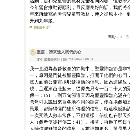
活動，是和兒童營的教材完全相同內容，但教學
今年營會推動得順利，且反應良好的話，我們將
年來所編寫的暑假兒童營教材，使之從原本小一
升到九年級。
[閱讀全文]
類別:
2011
|
引
聖靈，請來進入我們的心
作者:盧俊義牧師 日期:2011-06-12 00:08
我一直認為基督教會的節期中，聖靈降臨節是非
一，原因是門徒被聖靈降臨，打開了他們的心門
眾人面前公開宣揚耶穌復活的信息。因為這緣故
現，且逐漸茁壯起來，從原先只有一百二十人的
傳一：15），到五旬節這天因為聖靈降臨充滿在
忽然可以說出來自各地不同的語言，使在場參加
民眾，都聽得懂門徒所傳遞的信息。就這樣感動
一次受洗人數非常多，不但這樣，信徒也在那天
人（參考使徒行傳二：41）。接著，再過了些日
人聽信耶穌福音的信息，人數增加更多，單是男