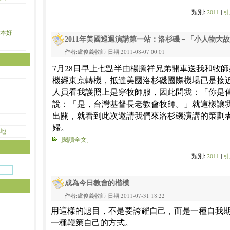
類別:
2011
|
引
本好
2011年美國巡迴演講第一站：洛杉磯－「小人物大
作者:盧俊義牧師 日期:2011-08-07 00:01
7月28日早上七點半由楊騰祥兄弟開車送我和牧
機經東京轉機，抵達美國洛杉磯國際機場已是接
人員看我護照上是穿牧師服，因此問我：「你是
說：「是，台灣基督長老教會牧師。」就這樣讓
出關，就看到此次邀請我們來洛杉磯演講的策劃
婦。
地
[閱讀全文]
類別:
2011
|
引
成為今日教會的楷模
作者:盧俊義牧師 日期:2011-07-31 18:22
用這樣的題目，不是要誇耀自己，而是一種自我
一種鞭策自己的方式。