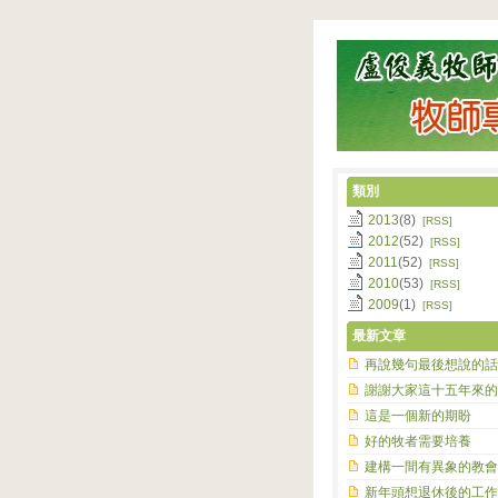
類別
2013
(8)
[RSS]
2012
(52)
[RSS]
2011
(52)
[RSS]
2010
(53)
[RSS]
2009
(1)
[RSS]
最新文章
再說幾句最後想說的話
謝謝大家這十五年來的
這是一個新的期盼
好的牧者需要培養
建構一間有異象的教會
新年頭想退休後的工作