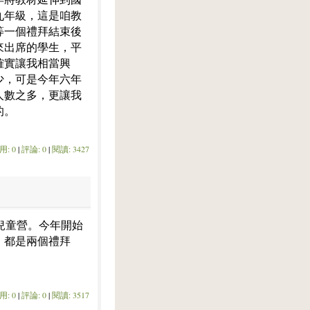
九年級，這是咱教
等一個禮拜結束後
來出席的學生，平
確實讓我相當興
少，可是今年六年
人數之多，更讓我
的。
用: 0
|
評論: 0
|
閱讀: 3427
兒童營。今年開始
，都是兩個禮拜
用: 0
|
評論: 0
|
閱讀: 3517