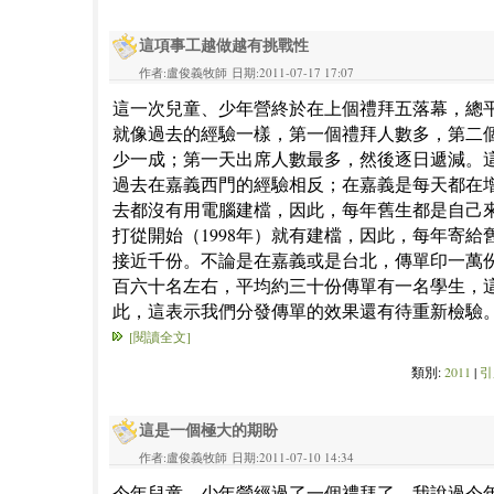
這項事工越做越有挑戰性
作者:盧俊義牧師 日期:2011-07-17 17:07
這一次兒童、少年營終於在上個禮拜五落幕，總平
就像過去的經驗一樣，第一個禮拜人數多，第二
少一成；第一天出席人數最多，然後逐日遞減。
過去在嘉義西門的經驗相反；在嘉義是每天都在
去都沒有用電腦建檔，因此，每年舊生都是自己
打從開始（1998年）就有建檔，因此，每年寄給
接近千份。不論是在嘉義或是台北，傳單印一萬
百六十名左右，平均約三十份傳單有一名學生，
此，這表示我們分發傳單的效果還有待重新檢驗
[閱讀全文]
類別:
2011
|
引
這是一個極大的期盼
作者:盧俊義牧師 日期:2011-07-10 14:34
今年兒童、少年營經過了一個禮拜了，我說過今