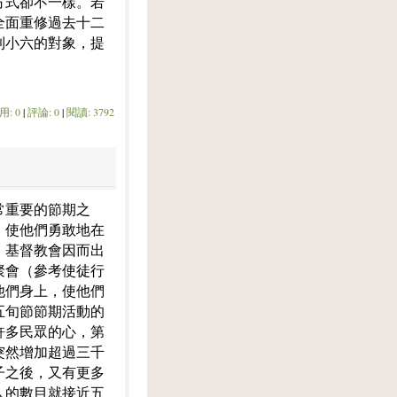
方式卻不一樣。若
全面重修過去十二
到小六的對象，提
用: 0
|
評論: 0
|
閱讀: 3792
常重要的節期之
，使他們勇敢地在
，基督教會因而出
聚會（參考使徒行
他們身上，使他們
五旬節節期活動的
許多民眾的心，第
突然增加超過三千
子之後，又有更多
人的數目就接近五