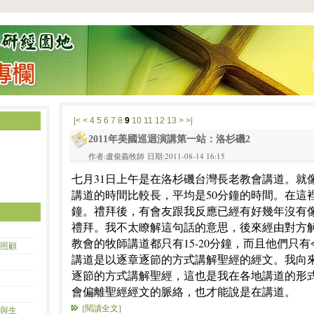
|<
<
4
5
6
7
8
9
10
11
12
13
>
>|
2011年美國巡迴演講第一站：洛杉磯2
作者:盧俊義牧師 日期:2011-08-14 16:15
七月31日上午是在洛杉磯台灣長老教會講道。就
講道的時間比較長，平均是50分鐘的時間。在這裡
鐘。禮拜後，有會友跟我反應已經有好幾年沒有
禮拜。我不太瞭解這句話的意思，後來經由對方
教會的牧師講道都只有15-20分鐘，而且他們只
照顧
講道是以逐章逐節的方式講解聖經的經文。我向
逐節的方式講解聖經，這也是我在各地講道的形
會偏離聖經經文的脈絡，也才能說是在講道。
[閱讀全文]
與生