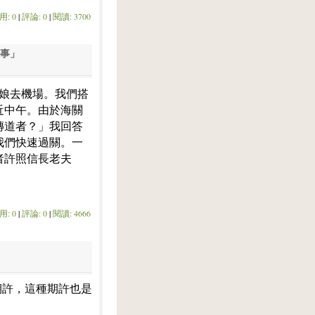
用: 0
|
評論: 0
|
閱讀: 3700
故事」
師娘去機場。我們搭
近中午。由於海關
傳道者？」我回答
我們快速過關。一
者許照信長老夫
用: 0
|
評論: 0
|
閱讀: 4666
期許，這種期許也是