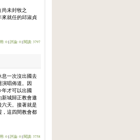
（尚未封牧之
年來就任的邱淑貞
用: 0
|
評論: 0
|
閱讀: 3797
休息一次沒出國去
迴演唱佈道。因
今年才可以出國
約新城歸正教會邀
後六天。接著就是
靈，這四間教會都
用: 0
|
評論: 0
|
閱讀: 3758