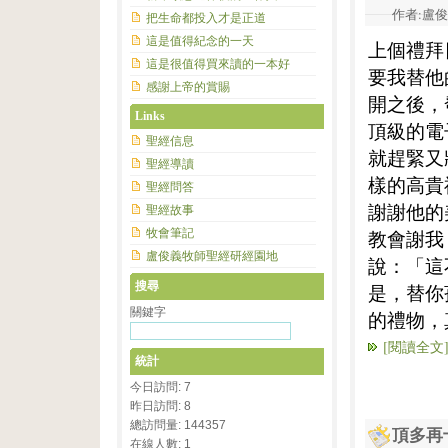
作者:盧俊義
把生命都投入才是正道
這是值得紀念的一天
上個禮拜
這是很值得買來讀的一本好
要我替他
感謝上帝的賞賜
開之後，
Links
頂級的電
聖經信息
就趕緊又
聖經導讀
樣的高貴
聖經問答
謝謝他的
聖經故事
牧會筆記
教會謝我
盧俊義牧師聖經研經園地
說：「這
搜尋
是，替你
關鍵字
的禮物，
[閱讀全文
統計
今日訪問: 7
昨日訪問: 8
總訪問量: 144357
頂多再
在線人數: 1