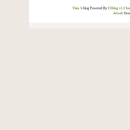
Tino
's blog Powered By
F2blog v1.2 bu
default
Desi