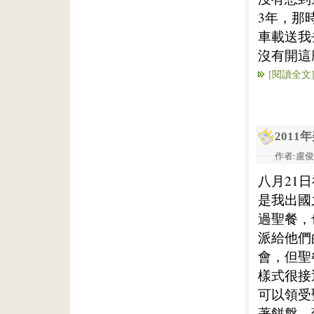
3年，那
車載送我
沒有開這
[閱讀全文
201
作者:盧俊義
八月21
是我出國
過聖餐，
派給他們
會，但聖
樣式很接
可以領受
著餅盤、