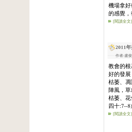
機場拿好
的感覺，
[閱讀全文
201
作者:盧俊義
教會的根
好的發展
枯萎、凋
陣風，草
枯萎、花
四十:7--8
[閱讀全文