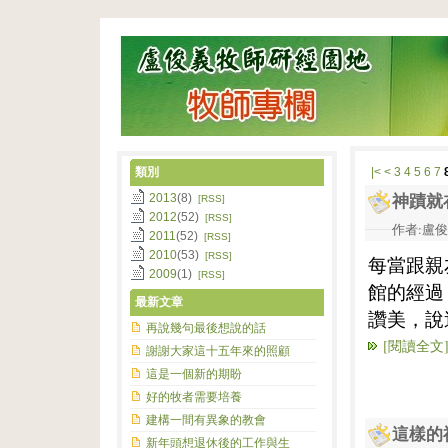
類別
|<
<
3
4
5
6
7
2013
(8)
神蹟就
[RSS]
2012
(52)
[RSS]
作者:盧俊義
2011
(52)
[RSS]
2010
(53)
[RSS]
每當跟親
2009
(1)
[RSS]
館的經過
最新文章
讚美，說
再說幾句最後想說的話
[閱讀全文
謝謝大家這十五年來的照顧
這是一個新的期盼
好的牧者需要培養
建構一間有異象的教會
這樣的
新年頭想退休後的工作與生