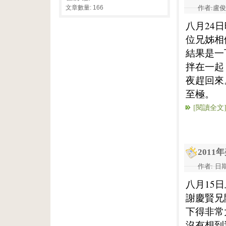
作者:盧俊義
文章數量: 166
八月24
位兄姊相
結果是一
拌在一起
夜趕回來
至極。
[閱讀全文
201
作者: 日期:
八月15
謝慶賢兄
下得非常
沒有想到