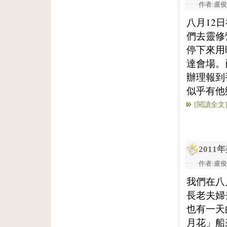
作者:盧俊義
八月12
們去靈修營
停下來用
達會場。
辦理報到
似乎有他
[閱讀全文
201
作者:盧俊義
我們在八
長老夫婦
也有一天
月花」船