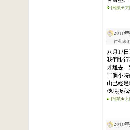
[閱讀全文
201
作者:盧俊義
八月17
我們掛行
才離去。
三個小時
山已經是
機場接我
[閱讀全文
201