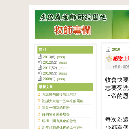
類別
2010
感謝上
2013
(8)
[RSS]
2012
(52)
[RSS]
作者: 盧俊
2011
(52)
[RSS]
2010
(53)
[RSS]
牧會快要
2009
(1)
[RSS]
志要受洗
最新文章
上帝的恩
再說幾句最後想說的話
謝謝大家這十五年來的照顧
這是一個新的期盼
好的牧者需要培養
每次為這
建構一間有異象的教會
少都有個
新年頭想退休後的工作與生