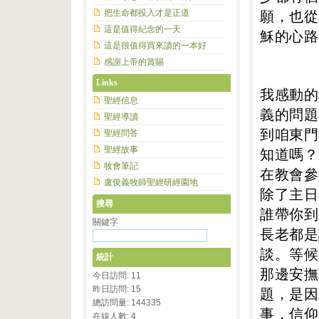
願，也從
把生命都投入才是正道
這是值得紀念的一天
穌的心路
這是很值得買來讀的一本好
感謝上帝的賞賜
Links
我感動的
聖經信息
義的問題
聖經導讀
到咱東門
聖經問答
聖經故事
知道嗎？
牧會筆記
在教會參
盧俊義牧師聖經研經園地
除了主日
搜尋
誰帶你到
關鍵字
長老都是
談。等候
統計
那邊安撫
今日訪問: 11
昨日訪問: 15
題，是因
總訪問量: 144335
事，信仰
在線人數: 4