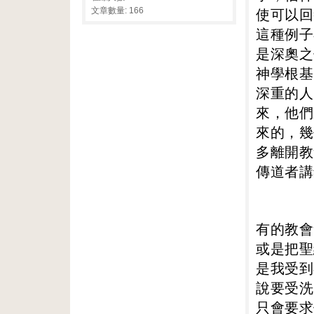
使可以回
文章數量: 166
這種例子
是深奧之
神學根基
深重的人
來，他們
來的，幾
多離開教
傳道者講
有的教會
或是把聖
是我受到
說要受洗
只會要求