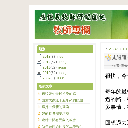
類別
1
2
3
4
5
6
>
>
2013
(8)
走過這
[RSS]
2012
(52)
[RSS]
作者:盧俊義
2011
(52)
[RSS]
2010
(53)
[RSS]
很快，今
2009
(1)
[RSS]
最新文章
每年的最
再說幾句最後想說的話
過的路，
謝謝大家這十五年來的照顧
多事情，
這是一個新的期盼
好的牧者需要培養
建構一間有異象的教會
回想過去
新年頭想退休後的工作與生