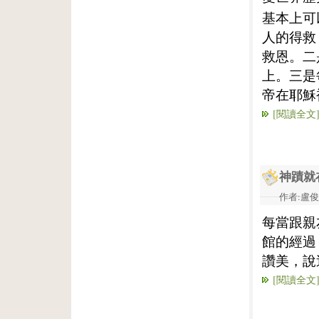
基本上可
人的得救
救恩。二
上。三是
帝在耶穌
[閱讀全文
神蹟就
作者:盧俊義
每當跟親
館的經過
讚美，說
[閱讀全文