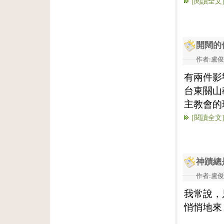
[閱讀全文
開闊的
作者:盧俊義
有兩件影
台東關山
主教會的
[閱讀全文
神蹟總
作者:盧俊義
我常說，
悄悄地來