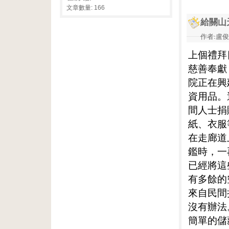
文章數量: 166
給關山
作者:盧俊義
上個禮拜
慈善奉獻
院正在興
資用品。
間人士捐
紙、衣服
在走廊道
鑑時，一
已經將這
有多餘的
來自民間
沒有辦法
簡單的儲