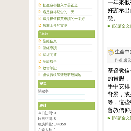
一年來似
把生命都投入才是正道
好顯示出
這是值得紀念的一天
態。
這是很值得買來讀的一本好
[閱讀全文
感謝上帝的賞賜
Links
聖經信息
聖經導讀
生命中
聖經問答
作者:盧俊義
聖經故事
牧會筆記
基督教信
盧俊義牧師聖經研經園地
的賞賜，
搜尋
手中安排
關鍵字
背景，或
等，這些
統計
督教信仰
今日訪問: 9
[閱讀全文
昨日訪問: 8
總訪問量: 144359
在線人數: 1