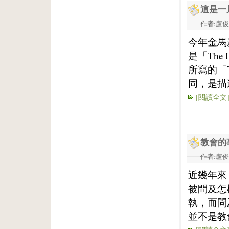
這是一
作者:盧俊義
今年金馬
是「The 
所寫的「
同，是描
[閱讀全文
教會的
作者:盧俊義
近幾年來
被問及怎
執，而問
並不是教