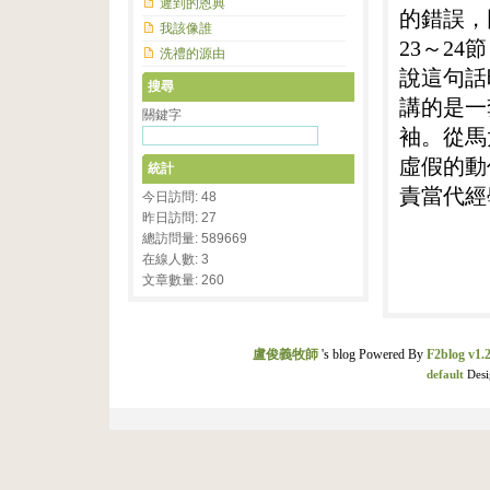
遲到的恩典
的錯誤，
我該像誰
23
～
24
節
洗禮的源由
說這句話
搜尋
講的是一
關鍵字
袖。從馬
虛假的動
統計
責當代經
今日訪問: 48
昨日訪問: 27
總訪問量: 589669
在線人數: 3
文章數量: 260
盧俊義牧師
's blog Powered By
F2blog v1.2
default
Desi