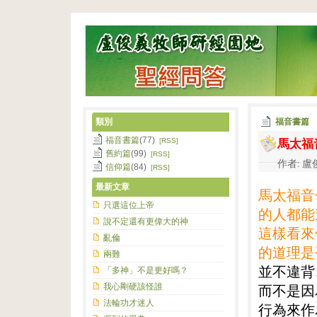
類別
福音書篇
馬太福
福音書篇
(77)
[RSS]
舊約篇
(99)
[RSS]
作者: 盧俊
信仰篇
(84)
[RSS]
最新文章
馬太福音
只選這位上帝
的人都能
說不定還有更偉大的神
這樣看來
亂倫
的道理是
兩難
並不違背
「多神」不是更好嗎？
我心剛硬該怪誰
而不是因
法輪功才迷人
行為來作