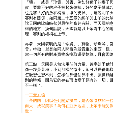
「壞」，或是「珍貴」與否。例如好種子的麥子
候，要將不好的稗子捆起來燒掉，好的麥子儲藏
也是將「好的放在桶裡，壞的扔掉」，這說明了
審判有關係，如同第二十五章的綿羊與山羊的比
說天國的比喻時都與最後的審判有關。而天國的
權的地方。換句話說，天國就是以上帝為中心的
理，審判的權柄在上帝。
再者，天國表明的是「珍貴」。寶物、珍珠等，
貴」特徵，就是如同人間看為最貴重的東西一樣
當一切所有的財產寶物來換取還要划算，且會因
第三點，天國是人無法用任何力量、數字給予估
像一粒芥菜種，小到那樣的微小，卻可以長得那
怎麼想也想不到，怎樣估算也估算不出。就像麵
到的時候，因為它的存在而改變了原有的一切，
不一樣了。
十三章31節
上帝的國，因以色列開始擴展，是否象徵猶如一
而大，成就美事？為何在亞洲地區，上帝未能另
世？