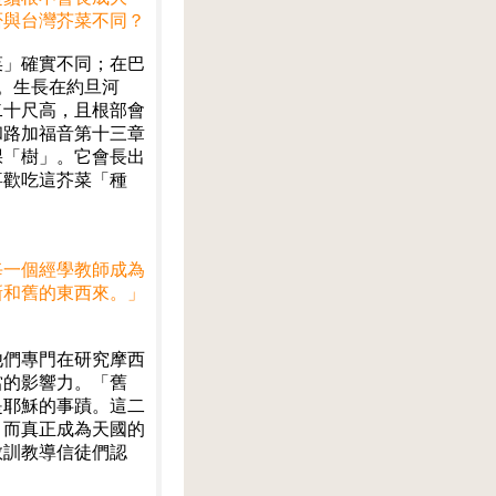
否與台灣芥菜不同？
菜」確實不同；在巴
a」。生長在約旦河
二十尺高，且根部會
和路加福音第十三章
棵「樹」。它會長出
喜歡吃這芥菜「種
。
每一個經學教師成為
新和舊的東西來。」
他們專門在研究摩西
當的影響力。「舊
是耶穌的事蹟。這二
，而真正成為天國的
教訓教導信徒們認