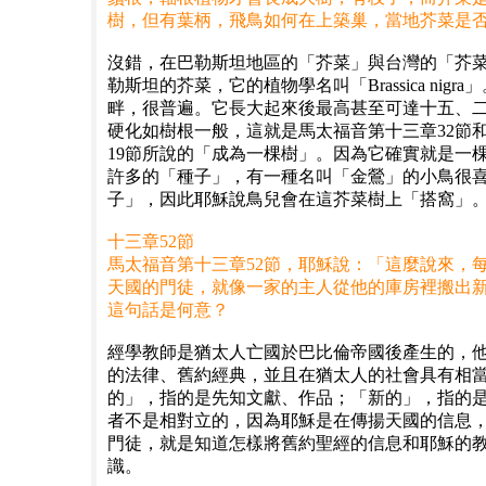
樹，但有葉柄，飛鳥如何在上築巢，當地芥菜是
沒錯，在巴勒斯坦地區的「芥菜」與台灣的「芥
勒斯坦的芥菜，它的植物學名叫「Brassica nigr
畔，很普遍。它長大起來後最高甚至可達十五、
硬化如樹根一般，這就是馬太福音第十三章32節
19節所說的「成為一棵樹」。因為它確實就是一
許多的「種子」，有一種名叫「金鶯」的小鳥很
子」，因此耶穌說鳥兒會在這芥菜樹上「搭窩」
十三章52節
馬太福音第十三章52節，耶穌說：「這麼說來，
天國的門徒，就像一家的主人從他的庫房裡搬出
這句話是何意？
經學教師是猶太人亡國於巴比倫帝國後產生的，
的法律、舊約經典，並且在猶太人的社會具有相
的」，指的是先知文獻、作品；「新的」，指的
者不是相對立的，因為耶穌是在傳揚天國的信息
門徒，就是知道怎樣將舊約聖經的信息和耶穌的
識。