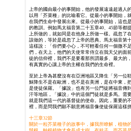
上帝的國由最小的事開始，他的發展遠遠超過人
以用「芥菜種」的比喻看它。從最小的事開始，
在我們生命中發展出來。從最小的事開始，這也
的教訓。例如馬太福音第二十五章40、45節等都
上所做的，就如同是在他身上所做一樣。疏忽了
該做的，等於是疏忽了上帝的恩典。馬太福音第十
這樣說：「你們要小心，不可輕看任何一個微不
們，在天上，他們的天使常常侍立在我天父的面
徒的信仰裡，我們不是要看那所謂最多、最大的
有真實的心讓上帝的主權在我們的生命裡。
至於上帝為甚麼沒有在亞洲地區又降生「另一位
穌降生不是在歐洲，也不是在美洲，是在中東，
是使徒保羅。「據說」也有另一位門徒將福音傳
汗等地區，「據說」中的這個門徒就是多馬。需
就是我們這一代的基督徒的使命。因此，重要的
裡，而是問我們願不願意將福音像使徒保羅這樣
十三章32節
關於一粒芥菜種子的故事中，據我所瞭解，植物
鬚根，軸根植物才會長成大樹，有枝子，而芥菜