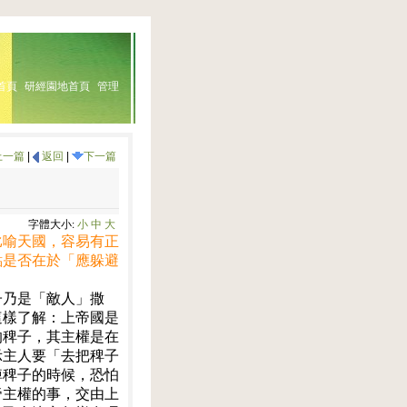
首頁
研經園地首頁
管理
上一篇
|
返回
|
下一篇
字體大小:
小
中
大
比喻天國，容易有正
點是否在於「應躲避
子乃是「敵人」撒
這樣了解：上帝國是
的稗子，其主權是在
示主人要「去把稗子
掉稗子的時候，恐怕
帝主權的事，交由上