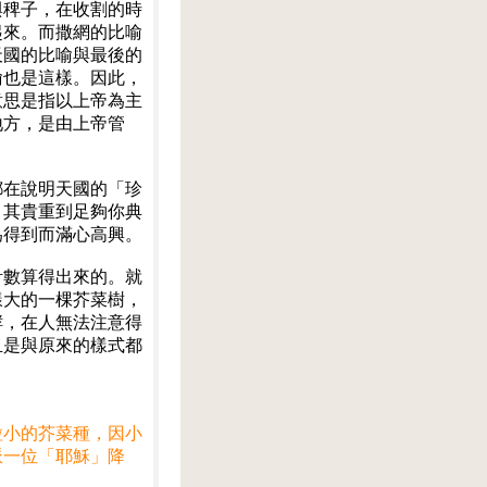
與稗子，在收割的時
起來。而撒網的比喻
天國的比喻與最後的
喻也是這樣。因此，
意思是指以上帝為主
地方，是由上帝管
都在說明天國的「珍
，其貴重到足夠你典
為得到而滿心高興。
計數算得出來的。就
樣大的一棵芥菜樹，
酵，在人無法注意得
且是與原來的樣式都
粒小的芥菜種，因小
派一位「耶穌」降