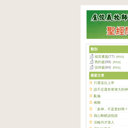
類別
福音書篇
(77)
[RSS]
舊約篇
(99)
[RSS]
信仰篇
(84)
[RSS]
最新文章
只選這位上帝
說不定還有更偉大的神
亂倫
兩難
「多神」不是更好嗎？
我心剛硬該怪誰
法輪功才迷人