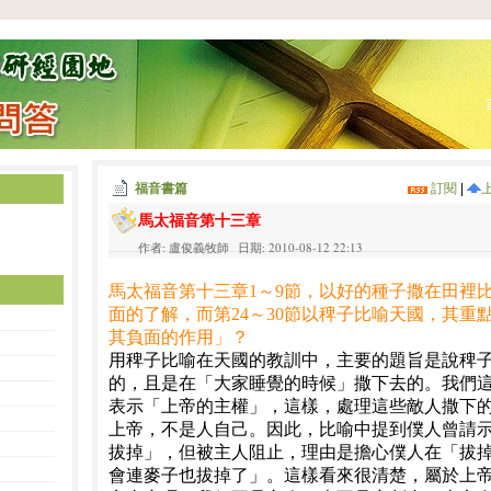
福音書篇
訂閱
|
馬太福音第十三章
作者: 盧俊義牧師 日期: 2010-08-12 22:13
馬太福音第十三章1～9節，以好的種子撒在田裡
面的了解，而第24～30節以稗子比喻天國，其重
其負面的作用」？
用稗子比喻在天國的教訓中，主要的題旨是說稗
的，且是在「大家睡覺的時候」撒下去的。我們
表示「上帝的主權」，這樣，處理這些敵人撒下
上帝，不是人自己。因此，比喻中提到僕人曾請
拔掉」，但被主人阻止，理由是擔心僕人在「拔
會連麥子也拔掉了」。這樣看來很清楚，屬於上