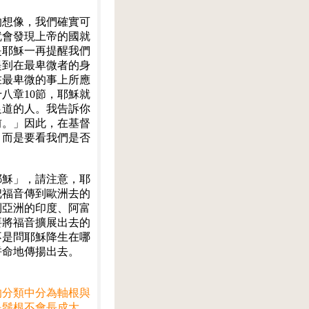
的想像，我們確實可
就會發現上帝的國就
是耶穌一再提醒我們
提到在最卑微者的身
在最卑微的事上所應
八章10節，耶穌就
足道的人。我告訴你
前。」因此，在基督
，而是要看我們是否
耶穌」，請注意，耶
把福音傳到歐洲去的
到亞洲的印度、阿富
要將福音擴展出去的
不是問耶穌降生在哪
拼命地傳揚出去。
的分類中分為軸根與
是鬚根不會長成大