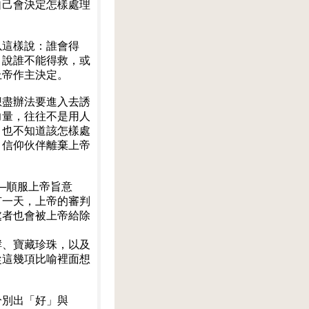
自己會決定怎樣處理
以這樣說：誰會得
，說誰不能得救，或
上帝作主決定。
想盡辦法要進入去誘
力量，往往不是用人
，也不知道該怎樣處
、信仰伙伴離棄上帝
─順服上帝旨意
有一天，上帝的審判
處者也會被上帝給除
酵、寶藏珍珠，以及
從這幾項比喻裡面想
分別出「好」與