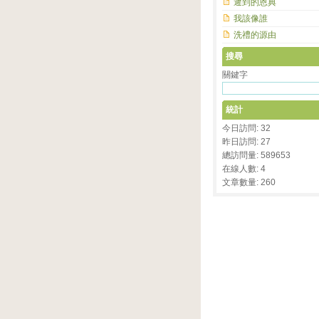
遲到的恩典
我該像誰
洗禮的源由
搜尋
關鍵字
統計
今日訪問: 32
昨日訪問: 27
總訪問量: 589653
在線人數: 4
文章數量: 260