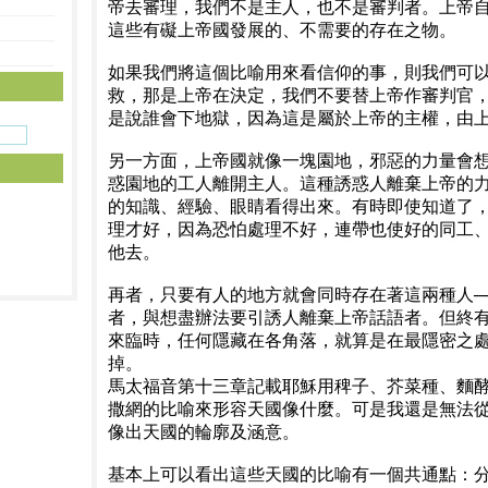
帝去審理，我們不是主人，也不是審判者。上帝
這些有礙上帝國發展的、不需要的存在之物。
如果我們將這個比喻用來看信仰的事，則我們可
救，那是上帝在決定，我們不要替上帝作審判官
是說誰會下地獄，因為這是屬於上帝的主權，由
另一方面，上帝國就像一塊園地，邪惡的力量會
惑園地的工人離開主人。這種誘惑人離棄上帝的
的知識、經驗、眼睛看得出來。有時即使知道了
理才好，因為恐怕處理不好，連帶也使好的同工
他去。
再者，只要有人的地方就會同時存在著這兩種人─
者，與想盡辦法要引誘人離棄上帝話語者。但終
來臨時，任何隱藏在各角落，就算是在最隱密之
掉。
馬太福音第十三章記載耶穌用稗子、芥菜種、麵
撒網的比喻來形容天國像什麼。可是我還是無法
像出天國的輪廓及涵意。
基本上可以看出這些天國的比喻有一個共通點：