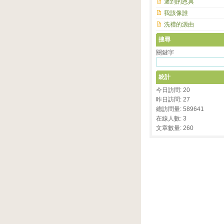
遲到的恩典
我該像誰
洗禮的源由
搜尋
關鍵字
統計
今日訪問: 20
昨日訪問: 27
總訪問量: 589641
在線人數: 3
文章數量: 260