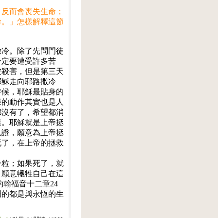
，反而會喪失生命；
命。」怎樣解釋這節
撒冷。除了先問門徒
一定要遭受許多苦
被殺害，但是第三天
耶穌走向耶路撒冷
時候，耶穌最貼身的
樣的動作其實也是人
都沒有了，希望都消
樣。耶穌就是上帝拯
見證，願意為上帝拯
死了，在上帝的拯救
一粒；如果死了，就
；願意犧牲自己在這
翰福音十二章24
調的都是與永恆的生