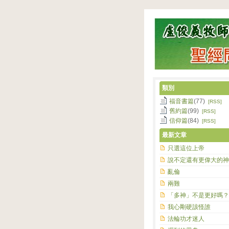
類別
福音書篇
(77)
[RSS]
舊約篇
(99)
[RSS]
信仰篇
(84)
[RSS]
最新文章
只選這位上帝
說不定還有更偉大的神
亂倫
兩難
「多神」不是更好嗎？
我心剛硬該怪誰
法輪功才迷人