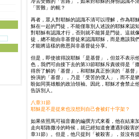
冷去受難的「苦路」，如果對耶穌的身份認識不
「苦難」的軛？
再者，眾人對耶穌的認識不清可以理解，作為耶
穌在一起的門徒，不能僅靠別人述說的耶穌來認
對耶穌有認識才行，否則就不能算是門徒。這就
徒，總不能由非基督徒來認識耶穌，而是應該我
才能將這樣的救恩與非基督徒分享。
但是，即使彼得說耶穌「是基督」，但並不表示
色，我們可由接下去的第33節耶穌斥責彼得是「
得所了解的「基督」，和耶穌真正扮演的「基督
扮演的「基督」，乃是「受苦的僕人」，而不是
盼如同英雄般的政治領袖。因此，耶穌才會禁止
告訴別人。
八章31節
耶穌是不是從來也沒想到自己會被釘十字架？
如果依照馬可福音書的編撰方式來看，他在結束
走向耶路撒冷的時候，就已經知道會遭遇到殺害
章31節）。但是，他只提到「被殺害」，並沒有