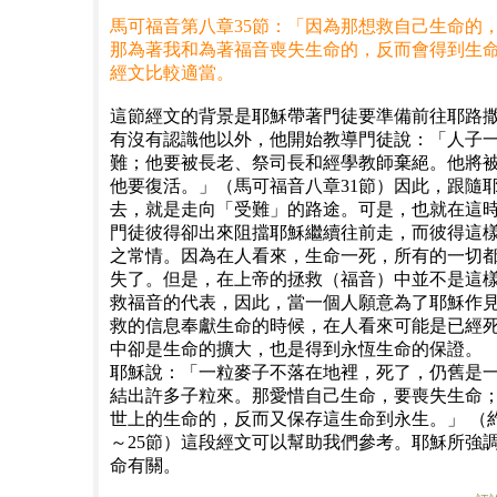
馬可福音第八章35節：「因為那想救自己生命的
那為著我和為著福音喪失生命的，反而會得到生
經文比較適當。
這節經文的背景是耶穌帶著門徒要準備前往耶路
有沒有認識他以外，他開始教導門徒說：「人子
難；他要被長老、祭司長和經學教師棄絕。他將
他要復活。」（馬可福音八章31節）因此，跟隨
去，就是走向「受難」的路途。可是，也就在這
門徒彼得卻出來阻擋耶穌繼續往前走，而彼得這
之常情。因為在人看來，生命一死，所有的一切
失了。但是，在上帝的拯救（福音）中並不是這
救福音的代表，因此，當一個人願意為了耶穌作
救的信息奉獻生命的時候，在人看來可能是已經
中卻是生命的擴大，也是得到永恆生命的保證。
耶穌說：「一粒麥子不落在地裡，死了，仍舊是
結出許多子粒來。那愛惜自己生命，要喪失生命
世上的生命的，反而又保存這生命到永生。」 （約
～25節）這段經文可以幫助我們參考。耶穌所強
命有關。