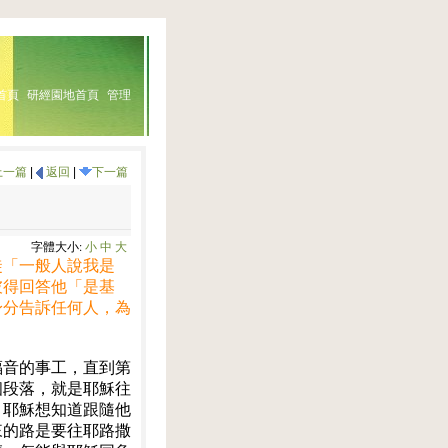
首頁
研經園地首頁
管理
上一篇
|
返回
|
下一篇
字體大小:
小
中
大
徒「一般人說我是
彼得回答他「是基
身分告訴任何人，為
福音的事工，直到第
個段落，就是耶穌往
，耶穌想知道跟隨他
來的路是要往耶路撒