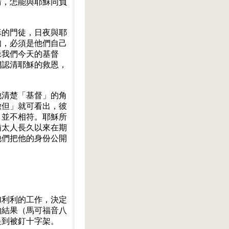
清，怎能與耶穌同負
穌的門徒，日夜與耶
知，必須是他們自己
像我們今天的基督
們認清耶穌的救恩，
他清楚「基督」的角
撒但」就可看出，彼
」並不相符。耶穌所
猶太人長久以來在期
他們把他的身份公開
加利利的工作，決定
的結果（馬可福音八
提到被釘十字架。