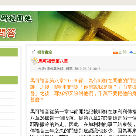
福音書篇
訂閱
|
馬可福音第八章
作者: 盧俊義牧師 日期: 2010-06-01 16:46
馬可福音第八章29～30節，為何耶穌在問他的門
誰」之後，隨即問門徒「你們說我是誰？」而當
督」之後，耶穌卻又吩咐他們，千萬不要把他的
甚麼？
馬可福音從第一章14節開始記載耶穌在加利利傳
八章26節告一個段落。從第八章27節開始是另一
耶路撒冷的路走。因此，在加利利的事工結束後
傳福音三年之久的門徒到底認識他多少。因為再