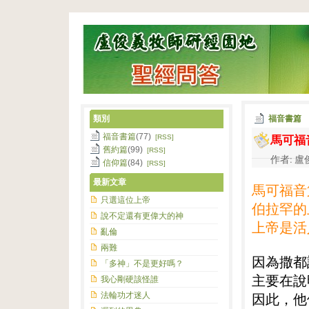
類別
福音書篇
馬可福
福音書篇
(77)
[RSS]
舊約篇
(99)
[RSS]
作者: 盧俊
信仰篇
(84)
[RSS]
最新文章
馬可福音
只選這位上帝
伯拉罕的
說不定還有更偉大的神
上帝是活
亂倫
兩難
因為撒都
「多神」不是更好嗎？
主要在說
我心剛硬該怪誰
法輪功才迷人
因此，他