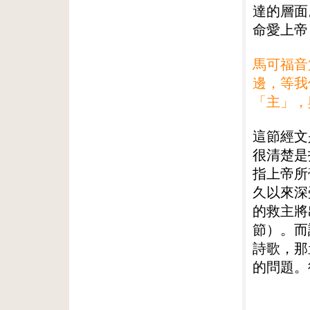
達的層面
命愛上帝
馬可福音
邊，等我
「主」，
這節經文
很清楚是
指上帝所
久以來深
的救主將
節）。而
詩歌，那
的問題。