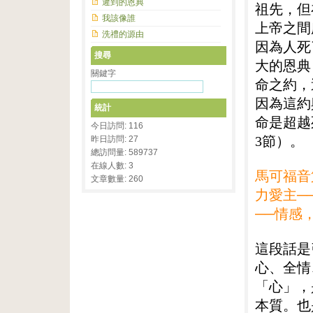
遲到的恩典
祖先，但
我該像誰
上帝之間
洗禮的源由
因為人死
搜尋
大的恩典
關鍵字
命之約，
因為這約
統計
命是超越
今日訪問: 116
3節）。
昨日訪問: 27
總訪問量: 589737
在線人數: 3
馬可福音
文章數量: 260
力愛主─
──情感
這段話是
心、全情
「心」，
本質。也