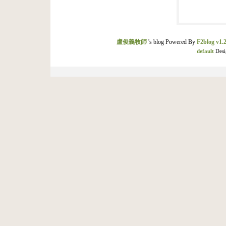
盧俊義牧師
's blog Powered By
F2blog v1.2
default
Desi