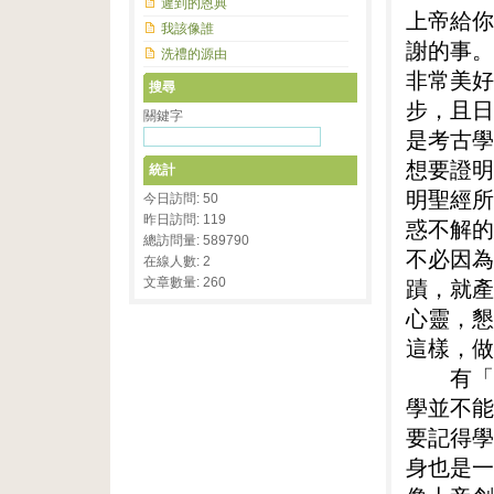
遲到的恩典
上帝給你
我該像誰
謝的事。
洗禮的源由
非常美好
搜尋
步，且日
關鍵字
是考古學
想要證明
統計
明聖經所
今日訪問: 50
昨日訪問: 119
惑不解的
總訪問量: 589790
不必因為
在線人數: 2
文章數量: 260
蹟，就產
心靈，懇
這樣，做
有「虛
學並不能
要記得學
身也是一