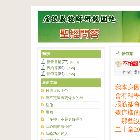
類別
信仰篇
不怕證
福音書篇
(77)
[RSS]
舊約篇
(99)
[RSS]
作者: 盧俊
信仰篇
(84)
[RSS]
最新文章
我本身因
只選這位上帝
會有科學
說不定還有更偉大的神
腦筋卻會
亂倫
覺這樣的
兩難
「多神」不是更好嗎？
「那些沒
我心剛硬該怪誰
二十章2
法輪功才迷人