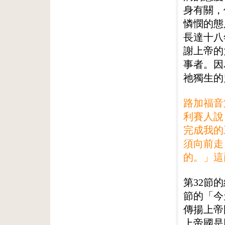
身有關，
憐憫的態
長達十八
謝上帝的
事者。因
祂獨生的
路加福音
利賽人說
完成我的
須向前走
的。」這
第32節
節的「今
傳揚上帝
上帝國是