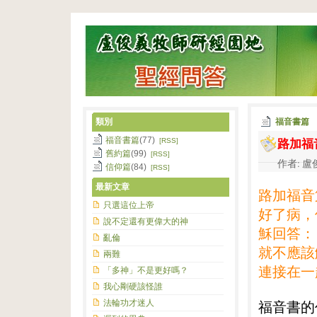
類別
福音書篇
路加福
福音書篇
(77)
[RSS]
舊約篇
(99)
[RSS]
作者: 盧俊
信仰篇
(84)
[RSS]
最新文章
路加福音
只選這位上帝
好了病，
說不定還有更偉大的神
穌回答：
亂倫
就不應該
兩難
連接在一
「多神」不是更好嗎？
我心剛硬該怪誰
法輪功才迷人
福音書的