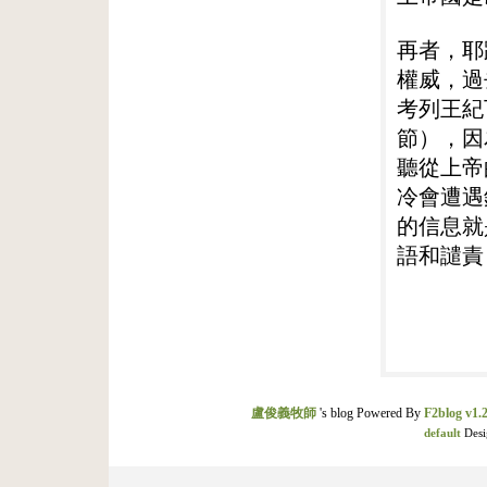
再者，耶
權威，過
考列王紀
節），因
聽從上帝
冷會遭遇
的信息就
語和譴責
盧俊義牧師
's blog Powered By
F2blog v1.2
default
Desi