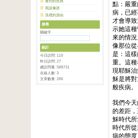
遲到的恩典
點：嚴重
我該像誰
病，已經
洗禮的源由
才會導致
搜尋
示她這種
關鍵字
來的情況
像那位從
統計
是：這樣
今日訪問: 110
重。這種
昨日訪問: 27
總訪問量: 589731
現耶穌治
在線人數: 3
穌是將對
文章數量: 260
般疾病。
我們今天
的差距，
穌時代所
時代所從
病的態度