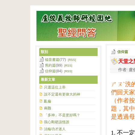
類別
信仰篇
天堂之
福音書篇
(77)
[RSS]
舊約篇
(99)
[RSS]
作者: 盧俊
信仰篇
(84)
[RSS]
最新文章
ㄕㄡˋ洗
只選這位上帝
們回天家
說不定還有更偉大的神
（作者按
亂倫
題，其中
兩難
「多神」不是更好嗎？
是透過母
我心剛硬該怪誰
法輪功才迷人
1. 不