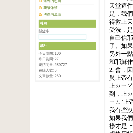
遲到的恩典
天堂這件
我該像誰
是，我們
洗禮的源由
得救上天
搜尋
受洗，是
關鍵字
自己信耶
了。如果
統計
另外一點
今日訪問: 106
昨日訪問: 27
和耶穌作
總訪問量: 589727
2. 會
在線人數: 6
文章數量: 260
與上帝有
上ㄉㄧˋ
到，上ㄉ
ㄧㄥˋ上
我有些沒
如果我們
樣才是上