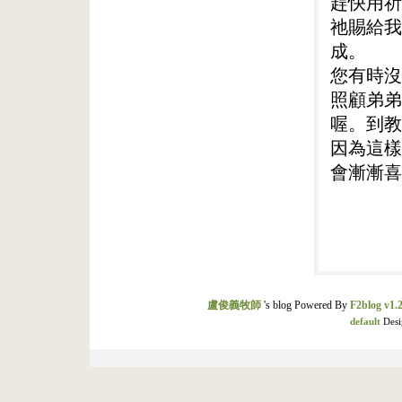
趕快用祈
祂賜給我
成。
您有時沒
照顧弟弟
喔。到教
因為這樣
會漸漸喜
盧俊義牧師
's blog Powered By
F2blog v1.2
default
Desi