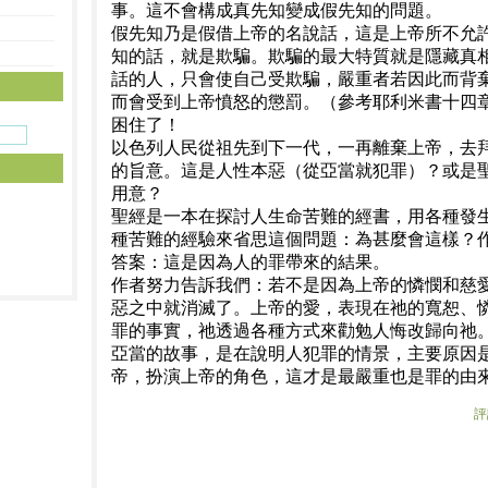
事。這不會構成真先知變成假先知的問題。
假先知乃是假借上帝的名說話，這是上帝所不允
知的話，就是欺騙。欺騙的最大特質就是隱藏真
話的人，只會使自己受欺騙，嚴重者若因此而背
而會受到上帝憤怒的懲罰。（參考耶利米書十四章1
困住了！
以色列人民從祖先到下一代，一再離棄上帝，去
的旨意。這是人性本惡（從亞當就犯罪）？或是
用意？
聖經是一本在探討人生命苦難的經書，用各種發
種苦難的經驗來省思這個問題：為甚麼會這樣？
答案：這是因為人的罪帶來的結果。
作者努力告訴我們：若不是因為上帝的憐憫和慈
惡之中就消滅了。上帝的愛，表現在祂的寬恕、
罪的事實，祂透過各種方式來勸勉人悔改歸向祂
亞當的故事，是在說明人犯罪的情景，主要原因
帝，扮演上帝的角色，這才是最嚴重也是罪的由
評