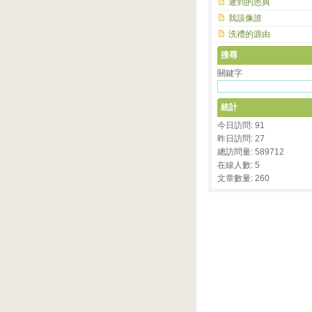
遲到的恩典
我該像誰
洗禮的源由
搜尋
關鍵字
統計
今日訪問: 91
昨日訪問: 27
總訪問量: 589712
在線人數: 5
文章數量: 260