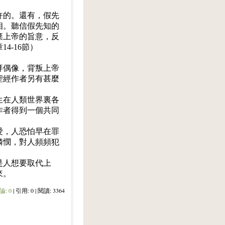
許的。還有，假先
相。聽信假先知的
棄上帝的旨意，反
4-16節）
拜偶像，背叛上帝
聖經作者另有甚麼
生在人類世界裏各
作者得到一個共同
愛，人恐怕早在罪
憐憫，對人頻頻犯
。
是人想要取代上
來。
論:
0
| 引用: 0 | 閱讀: 3364