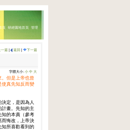
首頁
研經園地首頁
管理
上一篇
|
返回
|
下一篇
字體大小:
小
中
大
來。但是上帝也曾
是使真先知反而變
的決定，是因為人
的計畫。先知的主
先知的本責（參考
話而悔改，上帝決
先知所喜歡看到的