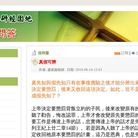
信仰篇
訂閱
|
真假可辨
作者: 盧俊義牧師 日期: 2010-08-14 12:43
真先知與假先知只有在事後應驗之後才能分辨出
決定要懲罰，後來又收回這項決定。如此，豈不
成假先知了？
上帝決定要懲罰背叛立約的子民，後來改變原有
聽了勸告，悔改認罪，上帝才會改變原先要懲罰
要工作是傳達上帝的話，忠實傳達上帝的話才是
列王紀上廿二章14節）。若是因為人聽了上帝的
定收回祂原本要懲罰的計畫，這乃是恩典，也是