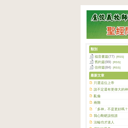
類別
福音書篇
(77)
[RSS]
舊約篇
(99)
[RSS]
信仰篇
(84)
[RSS]
最新文章
只選這位上帝
說不定還有更偉大的神
亂倫
兩難
「多神」不是更好嗎？
我心剛硬該怪誰
法輪功才迷人