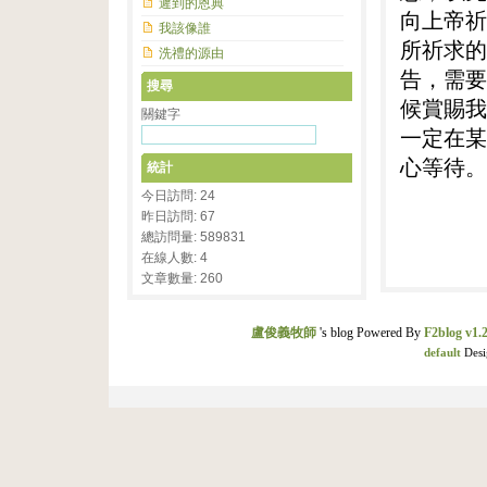
遲到的恩典
向上帝祈
我該像誰
所祈求的
洗禮的源由
告，需要
搜尋
候賞賜我
關鍵字
一定在某
心等待。
統計
今日訪問: 24
昨日訪問: 67
總訪問量: 589831
在線人數: 4
文章數量: 260
盧俊義牧師
's blog Powered By
F2blog v1.2
default
Desi