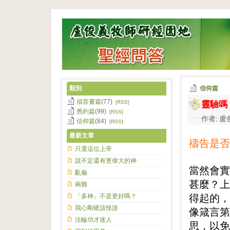
類別
信仰篇
靈驗嗎
福音書篇
(77)
[RSS]
舊約篇
(99)
[RSS]
作者: 盧俊
信仰篇
(84)
[RSS]
最新文章
禱告是否
只選這位上帝
說不定還有更偉大的神
當然會實
亂倫
甚麼？上
兩難
「多神」不是更好嗎？
得起的，
我心剛硬該怪誰
像箴言第
法輪功才迷人
思，以免