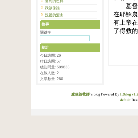
遲到的恩典
基督教
我該像誰
在耶穌裏
洗禮的源由
有上帝在
搜尋
了得救的
關鍵字
統計
今日訪問: 26
昨日訪問: 67
總訪問量: 589833
在線人數: 2
文章數量: 260
盧俊義牧師
's blog Powered By
F2blog v1.2
default
Desi