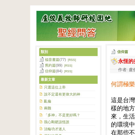
類別
信仰篇
永恆的
福音書篇
(77)
[RSS]
舊約篇
(99)
[RSS]
作者: 盧俊
信仰篇
(84)
[RSS]
最新文章
何謂極樂
只選這位上帝
說不定還有更偉大的神
這是台灣
亂倫
樣的地方
兩難
「多神」不是更好嗎？
來，生活
我心剛硬該怪誰
的環境中
法輪功才迷人
在那些不