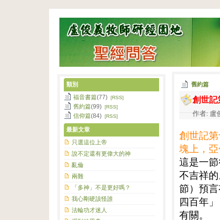
類別
舊約篇
創世記
福音書篇
(77)
[RSS]
舊約篇
(99)
[RSS]
作者: 盧俊
信仰篇
(84)
[RSS]
最新文章
創世記第
只選這位上帝
塊上，亞
說不定還有更偉大的神
這是一節
亂倫
不吉祥的
兩難
節）預言
「多神」不是更好嗎？
我心剛硬該怪誰
四百年」
法輪功才迷人
有關。