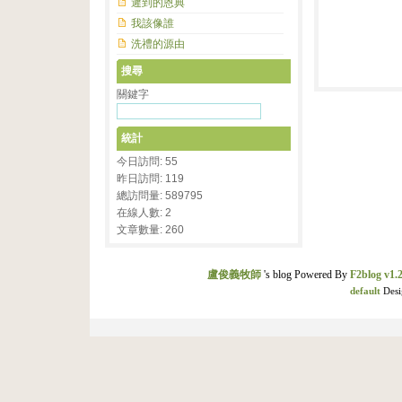
遲到的恩典
我該像誰
洗禮的源由
搜尋
關鍵字
統計
今日訪問: 55
昨日訪問: 119
總訪問量: 589795
在線人數: 2
文章數量: 260
盧俊義牧師
's blog Powered By
F2blog v1.2
default
Desi