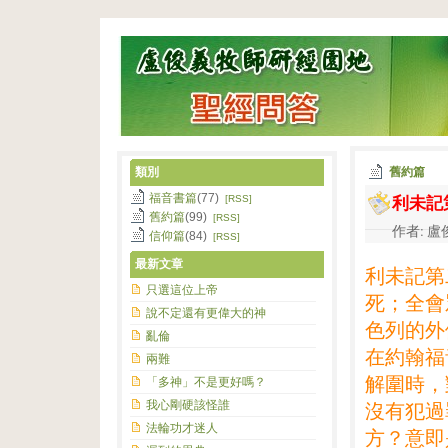
類別
舊約篇
利未記
福音書篇
(77)
[RSS]
舊約篇
(99)
[RSS]
作者: 盧俊
信仰篇
(84)
[RSS]
最新文章
利未記第
只選這位上帝
死；全會
說不定還有更偉大的神
色列的外
亂倫
在約翰福
兩難
解圍時，
「多神」不是更好嗎？
我心剛硬該怪誰
沒有犯過
法輪功才迷人
方？意即