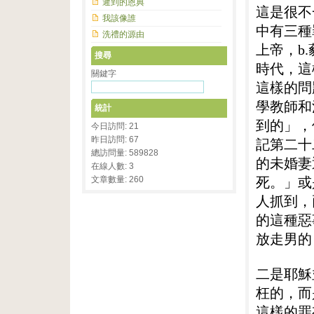
遲到的恩典
這是很不
我該像誰
中有三種
洗禮的源由
上帝，b
搜尋
時代，這
關鍵字
這樣的問
學教師和
統計
到的」，
今日訪問: 21
昨日訪問: 67
記第二十
總訪問量: 589828
的未婚妻
在線人數: 3
文章數量: 260
死。」或
人抓到，
的這種惡
放走男的
二是耶穌
枉的，而
這樣的罪