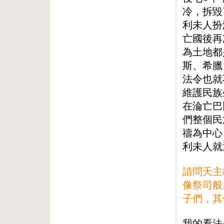
冷，拆毀
利未人扮
亡國後再
為土地都
斯、希臘
法令也就
維護民族
在淪亡巴
們整個民
禱為中心
利未人就
請問天主
像祭司般
子們，其
我的看法