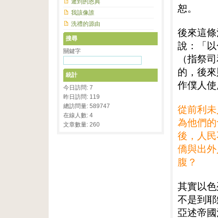
遲到的恩典
恕。
我該像誰
洗禮的源由
後來這條
搜尋
說：「以
關鍵字
（指祭司
的，後來
統計
作僕人使
今日訪問: 7
昨日訪問: 119
總訪問量: 589747
從前利未
在線人數: 4
為他們的
文章數量: 260
後，人民
僑與出外
腹？
其實以色
不是到耶
亞述帝國