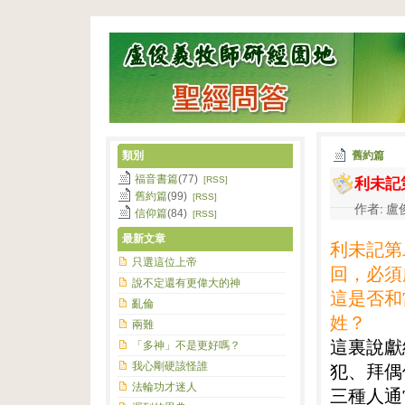
類別
舊約篇
利未記
福音書篇
(77)
[RSS]
舊約篇
(99)
[RSS]
作者: 盧俊
信仰篇
(84)
[RSS]
最新文章
利未記第
只選這位上帝
回，必須
說不定還有更偉大的神
這是否和
亂倫
姓？
兩難
這裏說獻
「多神」不是更好嗎？
我心剛硬該怪誰
犯、拜偶
法輪功才迷人
三種人通