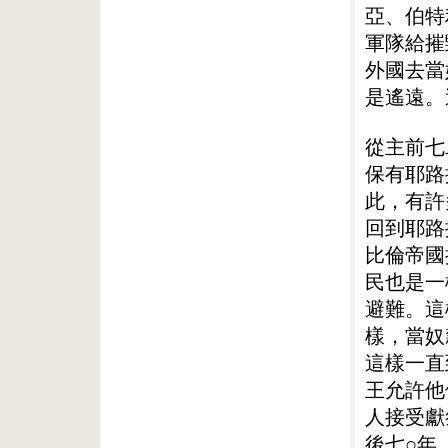
亞、伯特
軍隊給摧
外國去當
是遙遠。
從主前七
保有耶路
此，有許
回到耶路
比倫帝國
民也是一
避難。這
樣，當奴
這樣一直
王允許他
人接受獻
後七○年