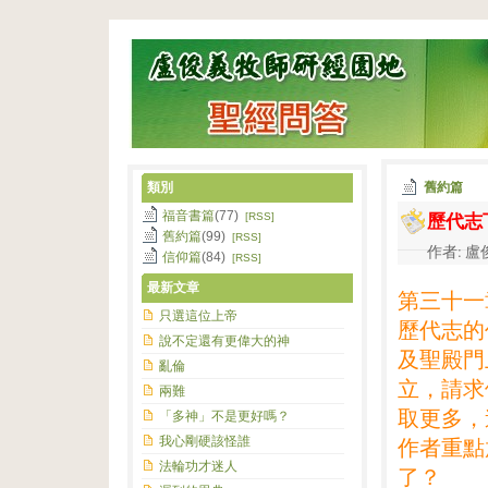
類別
舊約篇
歷代志
福音書篇
(77)
[RSS]
舊約篇
(99)
[RSS]
作者: 盧俊
信仰篇
(84)
[RSS]
最新文章
第三十一
只選這位上帝
歷代志的
說不定還有更偉大的神
及聖殿門
亂倫
立，請求
兩難
取更多，
「多神」不是更好嗎？
我心剛硬該怪誰
作者重點
法輪功才迷人
了？