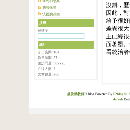
遲到的恩典
沒錯，歷
我該像誰
因此，對
洗禮的源由
給予很好
搜尋
差異很大
關鍵字
王已經很
面著墨。
統計
看統治者
今日訪問: 104
昨日訪問: 27
總訪問量: 589725
在線人數: 4
文章數量: 260
盧俊義牧師
's blog Powered By
F2blog v1.2
default
Desi