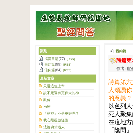
類別
舊約篇
詩篇第
福音書篇
(77)
[RSS]
舊約篇
(99)
[RSS]
作者: 盧俊
信仰篇
(84)
[RSS]
最新文章
詩篇第六
只選這位上帝
人頌讚你
說不定還有更偉大的神
的意義？
亂倫
以色列人
兩難
死人聚集
「多神」不是更好嗎？
我心剛硬該怪誰
在這地方
法輪功才迷人
「陰間」