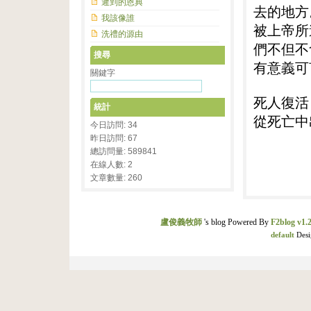
遲到的恩典
去的地方
我該像誰
被上帝所
洗禮的源由
們不但不
搜尋
有意義可
關鍵字
死人復活
統計
從死亡中
今日訪問: 34
昨日訪問: 67
總訪問量: 589841
在線人數: 2
文章數量: 260
盧俊義牧師
's blog Powered By
F2blog v1.2
default
Desi