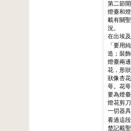
第二節開
燈臺和燈
載有關聖
況。
在出埃及
「要用純
造；裝飾
燈臺兩邊
花，形狀
狀像杏花
萼。花萼
要為燈臺
燈花剪刀
一切器具
看過這段
楚記載聖