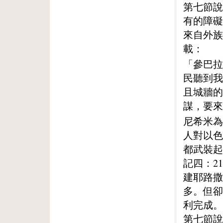
第七節說
有的障礙
來自外族
載：
「參巴拉
民聽到我
且城牆的
謀，要來
尼希米為
人對以色
都武裝起
記四：2
建耶路撒
多。但卻
利完成。
第七節說