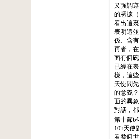
又強調遵
的憑據（
看出這裏
表明這並
係、含有
再者，在
面有個碗
已經在表
樣，這些
天使問先
的意義？
面的異象
對話，都
第十節b
10b天
看整個世