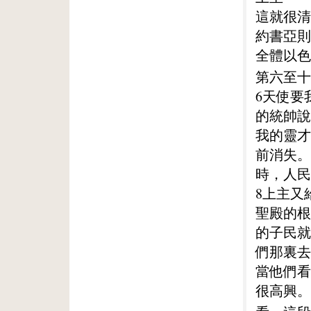
這就很清
約書亞則
全體以色
第六至十
6天使要
的統帥說
我的靈才
前消失。
時，人民
8上主又
聖殿的根
的子民就
們那裏去
當他們看
很高興。