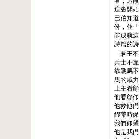
看，這段
這裏開始
巴伯知道
份，並「
能成就這
詩篇的詩
「君王不
兵士不靠
靠戰馬不
馬的威力
上主看顧
他看顧仰
他救他們
饑荒時保
我們仰望
他是我們