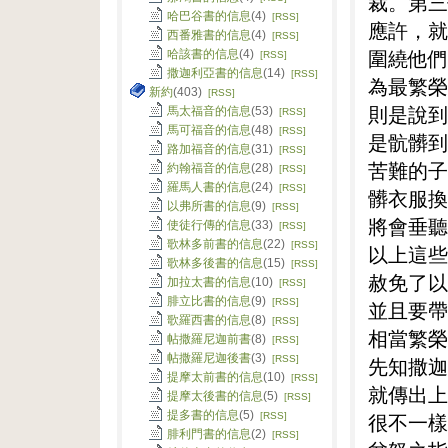
裁。第三
哈巴谷書的信息
(4)
[RSS]
應許，就
西番雅書的信息
(4)
[RSS]
圍繞他們
哈該書的信息
(4)
[RSS]
撒迦利亞書的信息
(14)
[RSS]
為最繁榮
新約
(403)
[RSS]
則是說到
馬太福音的信息
(53)
[RSS]
馬可福音的信息
(48)
[RSS]
是骯髒到
路加福音的信息
(31)
[RSS]
苦難的子
約翰福音的信息
(28)
[RSS]
羅馬人書的信息
(24)
[RSS]
髒衣服換
以弗所書的信息
(9)
[RSS]
將會垂聽
使徒行傳的信息
(33)
[RSS]
歌林多前書的信息
(22)
[RSS]
以上這些
歌林多後書的信息
(15)
[RSS]
赦免了以
加拉太書的信息
(10)
[RSS]
腓立比書的信息
(9)
[RSS]
並且要帶
歌羅西書的信息
(8)
[RSS]
相當繁榮
帖撒羅尼迦前書
(8)
[RSS]
帖撒羅尼迦後書
(3)
[RSS]
先知撒迦
提摩太前書的信息
(10)
[RSS]
就傳出上
提摩太後書的信息
(5)
[RSS]
提多書的信息
(5)
很不一樣
[RSS]
腓利門書的信息
(2)
[RSS]