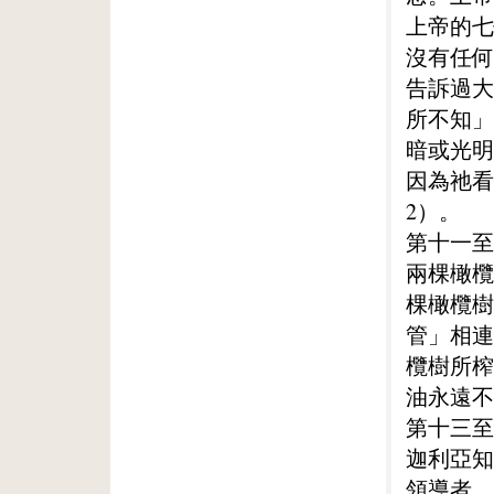
上帝的七
沒有任何
告訴過大
所不知」
暗或光明
因為祂看
2）。
第十一至
兩棵橄欖
棵橄欖樹
管」相連
欖樹所榨
油永遠不
第十三至
迦利亞知
領導者。