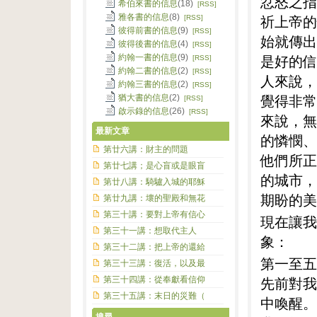
忿怒之指
希伯來書的信息
(18)
[RSS]
雅各書的信息
(8)
祈上帝的
[RSS]
彼得前書的信息
(9)
[RSS]
始就傳出
彼得後書的信息
(4)
[RSS]
是好的信
約翰一書的信息
(9)
[RSS]
約翰二書的信息
(2)
[RSS]
人來說，
約翰三書的信息
(2)
[RSS]
覺得非常
猶大書的信息
(2)
[RSS]
啟示錄的信息
(26)
[RSS]
來說，無
最新文章
的憐憫、
第廿六講：財主的問題
他們所正
第廿七講；是心盲或是眼盲
的城市，
第廿八講：騎驢入城的耶穌
期盼的美
第廿九講：壞的聖殿和無花
第三十講：要對上帝有信心
現在讓我
第三十一講：想取代主人
象：
第三十二講：把上帝的還給
第一至五
第三十三講：復活，以及最
先前對我
第三十四講：從奉獻看信仰
第三十五講：末日的災難（
中喚醒。