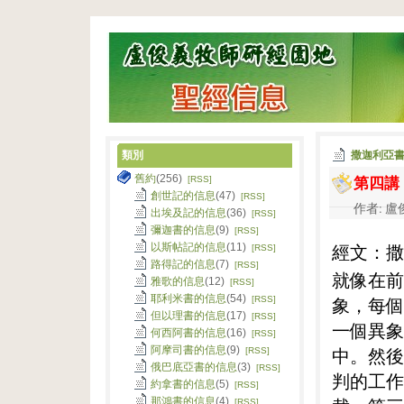
類別
撒迦利亞
第四講
舊約
(256)
[RSS]
創世記的信息
(47)
[RSS]
作者: 盧俊
出埃及記的信息
(36)
[RSS]
彌迦書的信息
(9)
[RSS]
經文：撒
以斯帖記的信息
(11)
[RSS]
路得記的信息
(7)
[RSS]
就像在前
雅歌的信息
(12)
[RSS]
耶利米書的信息
(54)
象，每個
[RSS]
但以理書的信息
(17)
[RSS]
一個異象
何西阿書的信息
(16)
[RSS]
阿摩司書的信息
(9)
中。然後
[RSS]
俄巴底亞書的信息
(3)
[RSS]
判的工作
約拿書的信息
(5)
[RSS]
那鴻書的信息
(4)
[RSS]