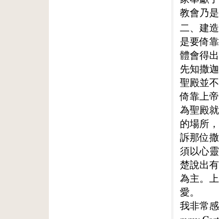
教會乃是
二、建造
是要倚靠
體會得出
先知撒迦
聖殿並不
倚靠上帝
為聖殿就
的場所，
訴那位撒
須以心靈
楚說出有
為主。上
愛。
我非常感