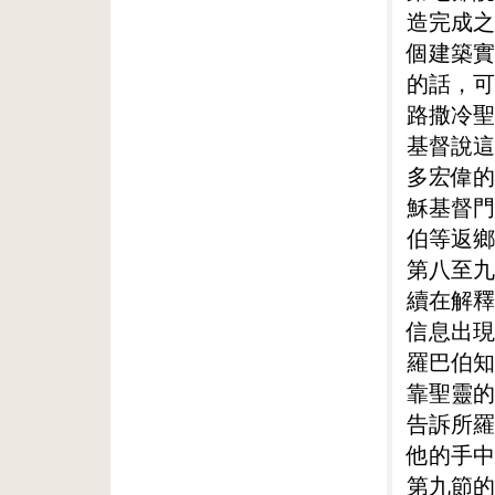
造完成之
個建築實
的話，可
路撒冷聖
基督說這
多宏偉的
穌基督門
伯等返鄉
第八至九
續在解釋
信息出現
羅巴伯知
靠聖靈的
告訴所羅
他的手中
第九節的