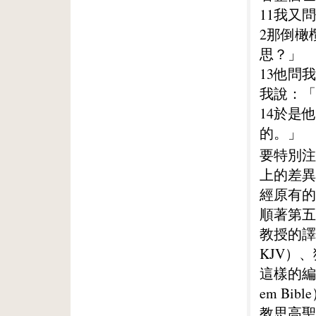
11我又
2那倒橄
思？」
13他問
我說：「
14於是
的。」
要特別注
上的差異
經原有的
順著第五
教授的譯
KJV）、
這樣的編排
em B
教思高聖