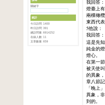
搜尋
我回答：
關鍵字
燈臺上有
兩棵橄欖
統計
東西代表
今日訪問: 1400
5他說：
昨日訪問: 391
總訪問量: 6914252
我回答：
在線人數: 11
這是先知
文章數量: 659
純金的燈
燈心。
在第一節
被天使叫
的異象，
章八節記
「晚上」
異象，非
到的。