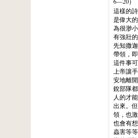
6—20）
這樣的詩
是偉大的
為很渺小
有強壯的
先知撒迦
帶領，即
這件事可
上帝讓手
安地離開
銳部隊都
人的才能
出來。但
領，也激
也會有想
蟲害等等