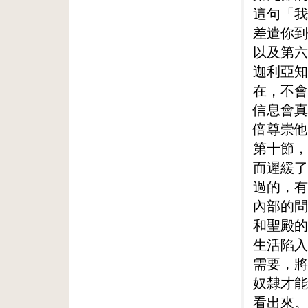
這句「我
差遣你到
以及第六
迦利亞知
在，不會
信息會真
倍尊崇他
第十節，
而遲緩了
過的，有
內部的問
和聖殿的
生活陷入
需要，將
奴隸才能
看出來。