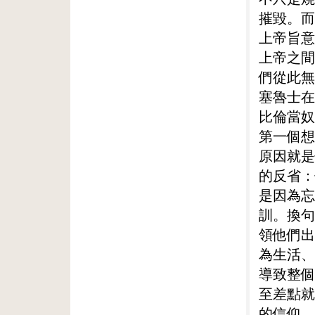
摧毀。而
上帝旨意
上帝之間
們從此無
塞魯士在
比倫當奴
第一個想
原因就是
的反省：
是因為忘
訓。換句
領他們出
為生活、
導致整個
至差點就
的信仰，