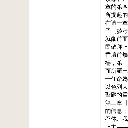
章的第四
所提起的
在這一章
子（參考
就像前面
民敬拜上
香壇前燒
禱，第三
而所羅巴
士任命為
以色列人
聖殿的重
第二章廿
的信息：
召你。我
上主——