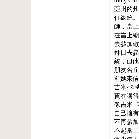
mmy 
亞州的州
任總統。
師，當上
在當上總
去參加敬
拜日去參
統，但他
朋友名丘
前她來信
吉米‧卡
實在講得
像吉米‧
自己擁有
不再參加
不起當主