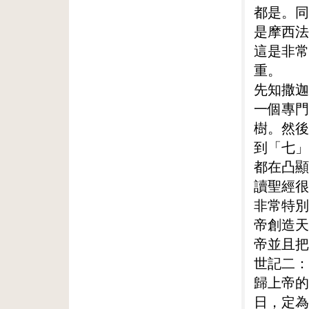
都是。同
是摩西法
這是非常
重。
先知撒迦
一個專門
樹。然後
到「七」
都在凸顯
讀聖經很
非常特別
帝創造天
帝並且把
世記二：
歸上帝的
日，定為