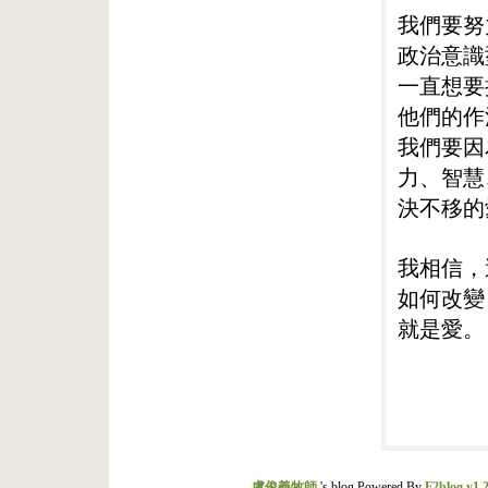
我們要努
政治意識
一直想要
他們的作
我們要因
力、智慧
決不移的
我相信，
如何改變
就是愛。
盧俊義牧師
's blog Powered By
F2blog v1.2