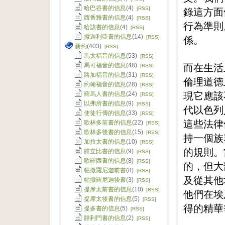
哈巴谷書的信息
(4)
錄這方面
[RSS]
西番雅書的信息
(4)
[RSS]
行為準則
哈該書的信息
(4)
[RSS]
撒迦利亞書的信息
(14)
係。
[RSS]
新約
(403)
[RSS]
馬太福音的信息
(53)
[RSS]
而在生活
馬可福音的信息
(48)
[RSS]
路加福音的信息
(31)
[RSS]
倫理道德
約翰福音的信息
(28)
[RSS]
現它應該
羅馬人書的信息
(24)
[RSS]
以弗所書的信息
(9)
[RSS]
代以色列
使徒行傳的信息
(33)
[RSS]
這些法律
歌林多前書的信息
(22)
[RSS]
歌林多後書的信息
(15)
[RSS]
持一個族
加拉太書的信息
(10)
[RSS]
的規則。
腓立比書的信息
(9)
[RSS]
歌羅西書的信息
(8)
[RSS]
的，但大
帖撒羅尼迦前書
(8)
[RSS]
及從其他
帖撒羅尼迦後書
(3)
[RSS]
提摩太前書的信息
(10)
[RSS]
他們在埃
提摩太後書的信息
(5)
[RSS]
得的精華
提多書的信息
(5)
[RSS]
腓利門書的信息
(2)
[RSS]