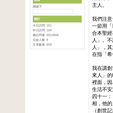
搜尋
主人。
關鍵字
我們注意
統計
一節用「
今日訪問: 161
昨日訪問: 184
合本聖經
總訪問量: 6914686
人」。不
在線人數: 9
文章數量: 659
人」，其
在指「希
我在講創
來人」的
裡面，因
生活不安
四十一：
相，他的
（創世記