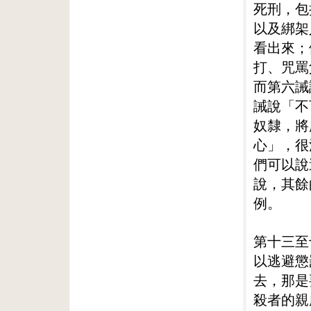
死刑，包
以及綁架
看出來；
打、咒罵
而第六誡
誡說「不
奴隸，將
心」，很
們可以說
說，其餘
例。
第十三至
以逃避懲
去，那是
殺者的親