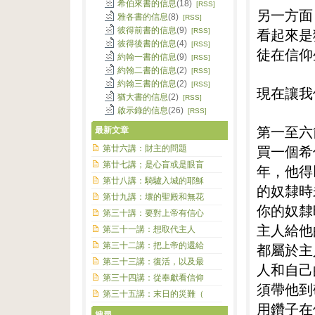
希伯來書的信息
(18)
[RSS]
另一方面
雅各書的信息
(8)
[RSS]
彼得前書的信息
(9)
看起來是
[RSS]
彼得後書的信息
(4)
[RSS]
徒在信仰
約翰一書的信息
(9)
[RSS]
約翰二書的信息
(2)
[RSS]
約翰三書的信息
(2)
[RSS]
現在讓我
猶大書的信息
(2)
[RSS]
啟示錄的信息
(26)
[RSS]
第一至六
最新文章
買一個希
第廿六講：財主的問題
第廿七講；是心盲或是眼盲
年，他得
第廿八講：騎驢入城的耶穌
的奴隸時
第廿九講：壞的聖殿和無花
你的奴隸
第三十講：要對上帝有信心
主人給他
第三十一講：想取代主人
第三十二講：把上帝的還給
都屬於主
第三十三講：復活，以及最
人和自己
第三十四講：從奉獻看信仰
須帶他到
第三十五講：末日的災難（
用鑽子在