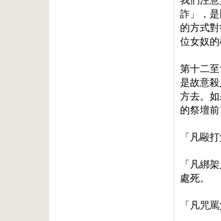
詐」，是
的方式對
位女奴的
第十二至
是故意殺
方去。如
的祭壇前
「凡毆打
「凡綁架
處死。
「凡咒罵