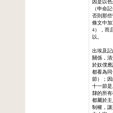
因是以色
（申命記
否則那些
條文中加
4），而
以。
出埃及記
關係，清
於奴僕應
都看為同
節）；因
十一節是
隸的所有
都屬於主
制權，讓