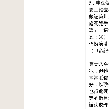
5，申命
要由誰去
數記第卅
處死兇手
眾」，這
五：30
們扮演著
（申命記
第廿八至
牠，但牠
常常牴傷
好，以致
也得處死
定的數目
辦法處理