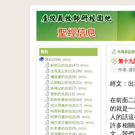
類別
出埃及記
第十九
舊約
(256)
[RSS]
創世記的信息
(47)
[RSS]
作者: 盧俊
出埃及記的信息
(36)
[RSS]
彌迦書的信息
(9)
[RSS]
經文：出
以斯帖記的信息
(11)
[RSS]
路得記的信息
(7)
[RSS]
雅歌的信息
(12)
[RSS]
在前面二
耶利米書的信息
(54)
[RSS]
但以理書的信息
(17)
[RSS]
的就是一
何西阿書的信息
(16)
[RSS]
人的話這
阿摩司書的信息
(9)
[RSS]
俄巴底亞書的信息
(3)
[RSS]
許多相關
約拿書的信息
(5)
[RSS]
文。我們
那鴻書的信息
(4)
[RSS]