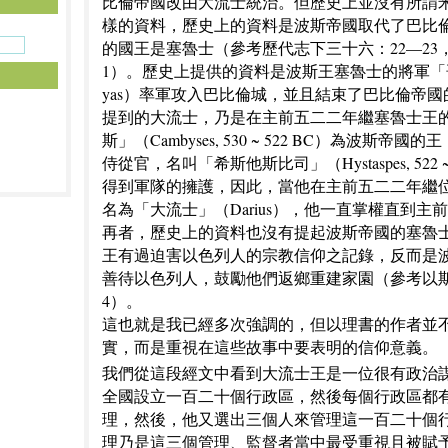
比倫帝國改由大流士統治。但歷史上並沒有所謂
樣的資料，歷史上的資料是波斯帝國取代了巴比
的國王是塞魯士（參考歷代志下三十六：22—23
1）。歷史上提供的資料是波斯王塞魯士的將軍「哥
yas）率軍攻入巴比倫城，並且結束了巴比倫帝
提到的大流士，乃是在主前五二二年繼塞魯士王
斯」（Cambyses, 530 ~ 522 BC）為波斯帝
侍從官，名叫「希斯他斯比司」（Hystaspes, 522 ~
得到軍隊的擁護，因此，當他在主前五二二年繼
名為「大流士」（Darius），他一直掌權直到主
再者，歷史上的資料也沒有提起波斯帝國的塞魯
王有過迫害以色列人的宗教信仰之記錄，反而是
善待以色列人，鼓勵他們返鄉重建家園（參考以斯
4）。
這也就是我已經多次強調的，但以理書的作者並
實，而是重視在這些故事中要表明的信仰意義。
我們從這段經文中看到大流士王是一位很有政治
全國設立一百二十個行政區，然後每個行政區都
理，然後，他又選出三個人來管理這一百二十個
理乃是這三個管理、監督者當中最受重視且被賦