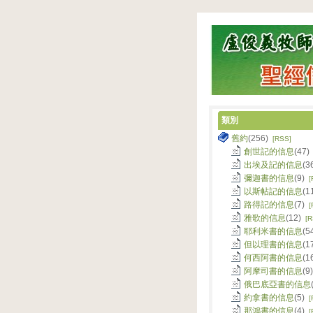
類別
舊約
(256)
[RSS]
創世記的信息
(47
出埃及記的信息
(3
彌迦書的信息
(9)
[
以斯帖記的信息
(1
路得記的信息
(7)
[
雅歌的信息
(12)
[R
耶利米書的信息
(5
但以理書的信息
(1
何西阿書的信息
(1
阿摩司書的信息
(9
俄巴底亞書的信息
約拿書的信息
(5)
[
那鴻書的信息
(4)
[