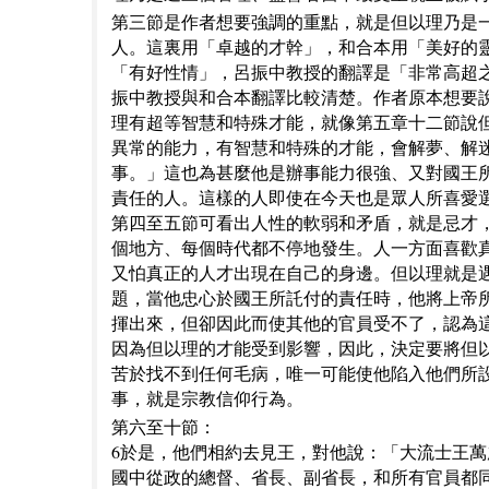
第三節是作者想要強調的重點，就是但以理乃是
人。這裏用「卓越的才幹」，和合本用「美好的
「有好性情」，呂振中教授的翻譯是「非常高超
振中教授與和合本翻譯比較清楚。作者原本想要
理有超等智慧和特殊才能，就像第五章十二節說
異常的能力，有智慧和特殊的才能，會解夢、解
事。」這也為甚麼他是辦事能力很強、又對國王
責任的人。這樣的人即使在今天也是眾人所喜愛
第四至五節可看出人性的軟弱和矛盾，就是忌才
個地方、每個時代都不停地發生。人一方面喜歡
又怕真正的人才出現在自己的身邊。但以理就是
題，當他忠心於國王所託付的責任時，他將上帝
揮出來，但卻因此而使其他的官員受不了，認為
因為但以理的才能受到影響，因此，決定要將但
苦於找不到任何毛病，唯一可能使他陷入他們所
事，就是宗教信仰行為。
第六至十節：
6於是，他們相約去見王，對他說：「大流士王萬
國中從政的總督、省長、副省長，和所有官員都