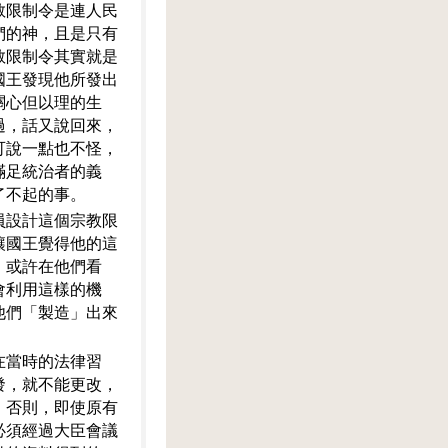
教限制令是連人民
們的神，且是只有
教限制令其實就是
國王發現他所發出
關心但以理的生
過，話又說回來，
可說一點也不怪，
滿足統治者的義
了不起的事。
員設計這個宗教限
讓國王覺得他的這
。或許在他們看
會利用這樣的機
他們「製造」出來
在當時的法律習
發，就不能更改，
，否則，即使原有
必須經過大臣會議