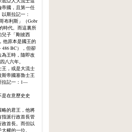
米底亞人大流士這
倫帝國，且第一任
，以斯拉記一：
布利斯」（Gobr
國的時代。而這裏所
的兒子「剛彼西
國的王，他原本是國王的
 486 BC），但卻
位為王時，隨即改
前四八六年。
士王，或是大流士
波斯帝國塞魯士王
拉記一：1—
不是在意歷史史
謀略的君王，他將
有指派行政首長管
行政首長。而但以
予大權的一位。