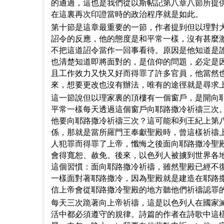
的通過，這也是我們從以斯帖記第八章八節所提
在這裏再次印證當時的政治程序就是如此。
第十節是這章最重要的一節，作者提到但以理對
詔令的反應，他的態度是和平常一樣，沒有甚麼
不把這道詔令當作一回事看待。原因是他知道是
也清楚知道即將面對的，是信仰的問題，必定是
且工作效力又快又好而得罪了許多官員，他當然
來，想要更改也沒有辦法，唯有的途徑就是尋求
這一節說但以理家裏的頂樓有一個窗戶，是開向
平常一樣每天透過這個窗戶向耶路撒冷祈禱三次
他要向耶路撒冷祈禱三次？這可能和列王紀上第
係，那就是當所羅門王奉獻聖殿時，曾這樣祈禱
人犯罪而得罪了上帝，懺悔之後面向耶路撒冷聖
會得寬恕、赦免。後來，以色列人被擄到世界各
這個習慣：面向耶路撒冷祈禱，雖然聖殿已經不
一樣面對著耶路撒冷，因為聖殿就是建造在耶路
信上帝會從耶路撒冷聖殿的地方聽他們祈禱認罪
每天三次跪著向上帝祈禱，這是以色列人在國家
活中都必須遵守的規律。詩篇的作者在詩歌中這