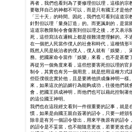
再者，我們也看到為了要修理但以理，這樣的宗
要敬拜自己的神都不可以，而是只有國王才是他
「三十天」的時間。因此，我們也可看到這道宗
針對但以理「量身訂造」的。而更諷刺的，是當
這道宗教限制令會傷害到但以理之後，才又表示
死，這些寫法在邏輯上都是很難清楚理解的。不
在一個把人民當作僕人的社會和時代，這種情形
既然人民是統治者的僕人，僕人就有「娛樂」、
務。把國家命令當作「娛樂」來看，也不是甚麼
再從另一個角度來看，這些想要害死但以理的官
制令，其實也有另一個用意，就是想用這種方式
些臣僕很忠實於他，且是要將他拱成像神明一樣
來，如果這次的諂媚行為能夠成功，往後他們就
會，把國王拱成神明，而他們也可以藉此控制著
的這位國王神明。
我們也在這段經文看到一件很重要的記事，就是
慣，如果是由國王親自簽署的詔令，只要一經頒
除非是有另一個詔令發出，用來平衡原有的詔令
的詔令是不妥當，也不能隨意更改，若要更改也