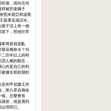
明祈禱，或向任何
就得被扔進獅子
。按照米底亞和波斯
士王簽署這道詔令。
的屋子頂上有一個
前跪下，照他往常
國家簡直就是亂
頒發這種政令？但
年二百年以上的時
所謂人權的觀念，
關心的是自己的利
而被擄去當奴隸的
的尼布甲尼撒王所
地，第六章這個命
一樣。怎麼會有
或過節，或是遇到
但以理而已。