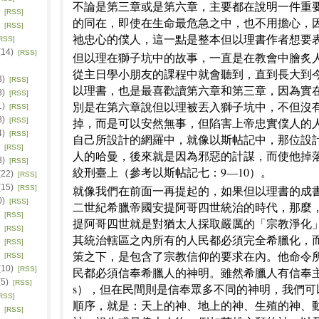
不論是第三章或是第六章，主要都在說明一件重
)
[RSS]
的同在，即使在生命最危急之中，也不用擔心，
)
[RSS]
祂忠心的僕人，這一點是整本但以理書作者想要
RSS]
(14)
[RSS]
但以理在獅子坑中的故事，一直是在教會中膾炙
從主日學小朋友的課程中就會聽到，直到長大到
3)
[RSS]
以理書，也是最喜歡讀第六章和第三章，因為實
8)
[RSS]
別是在第六章說但以理被丟入獅子坑中，不但沒
1)
[RSS]
8)
掉，而是可以安然無事，但陷害上帝忠實僕人的
[RSS]
4)
[RSS]
自己所設計的網羅中，就像以斯帖記中，那位設
)
[RSS]
人的哈曼，後來就是因為邪惡的計謀，而使他掉
3)
[RSS]
絞刑臺上（參考以斯帖記七：9—10）。
(22)
[RSS]
(15)
就像我們在前面一再提起的，如果但以理書的成
[RSS]
0)
[RSS]
二世紀希臘帝國安提阿哥四世統治的時代，那麼
)
[RSS]
提阿哥四世就是對猶太人採取嚴厲的「宗教淨化
)
[RSS]
其統治轄區之內所有的人民都必須完全希臘化，
)
[RSS]
策之下，是包含了宗教信仰的要求在內。他命令
)
[RSS]
(10)
[RSS]
民都必須信奉希臘人的神明。雖然希臘人有信奉主
(5)
[RSS]
s），但在民間則是信奉眾多不同的神明，我們可
RSS]
順序，就是：天上的神、地上的神、生殖的神、
)
[RSS]