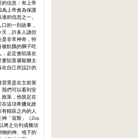
要的信息：有上帝
因為上帝會為保護
表達的信息之一。
人口的一則故事，
今天，許多人讀但
在是非常神奇，特
有被飢餓的獅子吃
人，必定會陷落在
計要陷害屠殺猶太
落在自己所設計的
書背景是在主前第
，我們可以看到安
」政策，他規定在
而在這項希臘化政
所有轄區之內的人
神「宙斯」（Zeu
以將之分列成幾項
動物的神、地下的