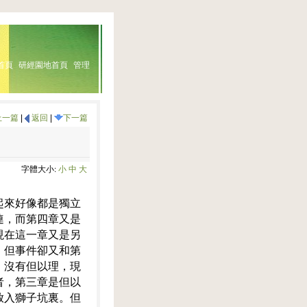
首頁
研經園地首頁
管理
上一篇
|
返回
|
下一篇
字體大小:
小
中
大
起來好像都是獨立
連，而第四章又是
現在這一章又是另
，但事件卻又和第
，沒有但以理，現
者，第三章是但以
放入獅子坑裏。但