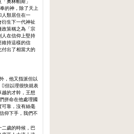
及「奧林帕斯」
信奉的神，除了天上
和人類居住在一
會衍生下一代神祉
種政策稱之為「宗
列人在信仰上堅持
要維持這樣的信
此付出了相當大的
此外，他又指派但以
。但以理很快就表
卓越的才幹，王想
長們拼命在他處理國
實可靠，沒有絲毫
教信仰下手，我們不
十二歲的時候，巴