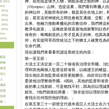
神、祖先或是偉大人物，例如英雄之類的神，以
8)
[RSS]
（Olympus）山神。也從這裏，我們看到希臘人
RSS]
)
[RSS]
的神以外，其餘所有的神，都是居住在地上的，
)
[RSS]
起，甚至這些神彼此之間也會相互通婚、交配，
)
[RSS]
出來。他極力推動希臘化的宗教信仰，我們將這
)
[RSS]
教淨化政策」，這種政策很直接地就衝擊到以色
)
[RSS]
保有的：唯獨創造的上帝才是真正的神。也因為
RSS]
)
[RSS]
仰，在安提阿哥四世統治之下的猶太人確實也為
生命代價。
現在讓我們來看看所讀這章經文的內容：
眼盲
第一至五節：
耶穌
大流士王決定派一百二十個省長治理全帝國。2
無花
理和其他兩個人監督這群省長，以維護王的權益
信心
現出他比其他監督或省長更能勝任。由於但以理
人
委派他治理整個帝國。4因此，其他的監督和省
還給
政的事上找差錯，可是都找不到，因為但以理誠
及最
錯失。5他們就彼此商量：「除非從但以理的宗
信仰
會找出任何指控他的理由。」
難（
在第五章三十一節曾交代過米底亞人大流士在六