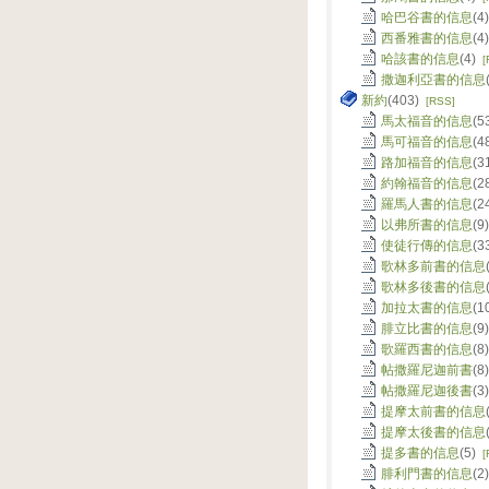
哈巴谷書的信息
(4
西番雅書的信息
(4
哈該書的信息
(4)
[
撒迦利亞書的信息
新約
(403)
[RSS]
馬太福音的信息
(5
馬可福音的信息
(4
路加福音的信息
(3
約翰福音的信息
(2
羅馬人書的信息
(2
以弗所書的信息
(9
使徒行傳的信息
(3
歌林多前書的信息
歌林多後書的信息
加拉太書的信息
(1
腓立比書的信息
(9
歌羅西書的信息
(8
帖撒羅尼迦前書
(8
帖撒羅尼迦後書
(3
提摩太前書的信息
提摩太後書的信息
提多書的信息
(5)
[
腓利門書的信息
(2