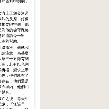
供的資料得到的，
大流士王頒發這道
激烈的反應，好像
誰想要陷害他，他
因為他的操守嚴格
也知道詔令一出
上帝的幫助。
耶路撒冷，他就和
。請注意，為甚麼
八章三十五節有關
上帝，若有以色列
殿祈禱，懇求上帝
地去，他們就有了
復存在，他們還是
撒冷城內。他們相
的聲音。
滅亡之後，每天生
樣說：「無論早