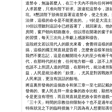
道禁令，無論甚麼人，在三十天內不得向任何神
人求甚麼，只准向陛下祈求。誰違犯這禁令，誰
坑。8懇請陛下頒佈並簽署這道禁令，使之生效
法律，這樣的命令是不能更改的。」9於是大流
10但以理聽到這詔令已經簽署了，就回家去。他
房間，窗戶朝向耶路撒冷。但以理在開著的窗子
的習慣，每天三次向上帝獻上感謝和禱告。
這段經文若以現代人的眼光來看，會覺得這樣的
搞，這樣的國王簡直就是昏君，怎麼會這樣笨拙
我們不要忘記，這是在離開現今大約至少有兩千
代，在那時代的社會，任何地方都一樣，談不上
也談不上所謂人道的問題，在那時代，統治者所
益，人民是統治者的「奴僕」，尤其是對因戰敗
人民來說，更沒有說話的餘地。
將這裏所發佈的這個政令和第三章一至七節記載
發佈的、要人民去拜一座金像的政令比較，顯然
令是更沒有理性，而且簡直就是把政令當作遊戲
「三十天」時間的宗教信仰限制令？也不是過年
特殊狀況之下的臨時措施？只因為有人想要陷害