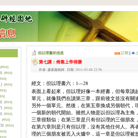
但以理書的信息
訂閱
|
第七講：倚靠上帝得勝
)
[RSS]
作者: 盧俊義牧師 日期: 2011-03-08 22:58
6)
[RSS]
RSS]
經文：但以理書六：1—28
1)
[RSS]
表面上看起來，但以理好像一本經書，但每章讀
RSS]
SS]
單元，就像我們在讀第三章，跟前後文並沒有關
4)
[RSS]
另外一個單元。然後，在第五章換成另個朝代，
7)
[RSS]
一個新的朝代開始。雖然人物是以但以理為主角
6)
[RSS]
三章很類似；在第三章是只有但以理的三個朋友
)
[RSS]
(3)
在第六章則是只有但以理，沒有其他任何人。再
[RSS]
RSS]
理的三個朋友被丟入火爐中，這一章是但以理被
RSS]