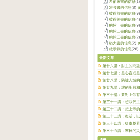
希伯來書的信息
(1
雅各書的信息
(8)
[
彼得前書的信息
(9
彼得後書的信息
(4
約翰一書的信息
(9
約翰二書的信息
(2
約翰三書的信息
(2
猶大書的信息
(2)
[
啟示錄的信息
(26
最新文章
第廿六講：財主的問題
第廿七講；是心盲或是
第廿八講：騎驢入城的
第廿九講：壞的聖殿和
第三十講：要對上帝有
第三十一講：想取代主
第三十二講：把上帝的
第三十三講：復活，以
第三十四講：從奉獻看
第三十五講：末日的災