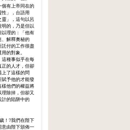
一個有上帝同在的
靈性」，台語用
之靈」，這句以呂
說明的，乃是但以
但以理的：「他有
迷、解釋奧秘的
所託付的工作很盡
選用的對象。
，這種事似乎在每
真正的人才，但卻
遇上了這樣的問
所賦予他的才能發
這樣他們的權益將
以理除掉，但卻又
設計的陷阱中的
歲！7我們在陛下
同意由陛下頒佈一