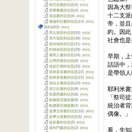
哈巴谷書的信息
(4)
因為大祭
[RSS]
西番雅書的信息
(4)
[RSS]
十二支派
哈該書的信息
(4)
[RSS]
撒迦利亞書的信息
(14)
帝，並且
[RSS]
新約
(403)
[RSS]
約。因此
馬太福音的信息
(53)
[RSS]
社會也是
馬可福音的信息
(48)
[RSS]
路加福音的信息
(31)
[RSS]
約翰福音的信息
(28)
[RSS]
早期，上
羅馬人書的信息
(24)
[RSS]
以弗所書的信息
(9)
[RSS]
話語中，
使徒行傳的信息
(33)
[RSS]
是帶領人
歌林多前書的信息
(22)
[RSS]
歌林多後書的信息
(15)
[RSS]
加拉太書的信息
(10)
[RSS]
耶利米書
腓立比書的信息
(9)
[RSS]
歌羅西書的信息
(8)
[RSS]
「祭司從
帖撒羅尼迦前書
(8)
[RSS]
統治者背
帖撒羅尼迦後書
(3)
[RSS]
提摩太前書的信息
(10)
[RSS]
偶像。」
提摩太後書的信息
(5)
[RSS]
提多書的信息
(5)
[RSS]
腓利門書的信息
(2)
看，先知
[RSS]