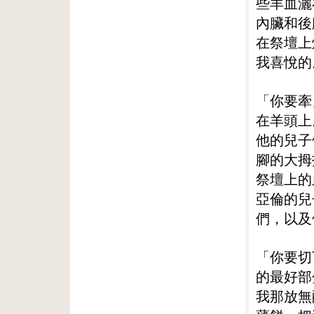
些羊血灑
內臟和後
在祭壇上
我喜悅的
「你要牽
在羊頭上
他的兒子
腳的大拇
祭壇上的
亞倫的兒
們，以及
「你要切
的最好部
我那放無