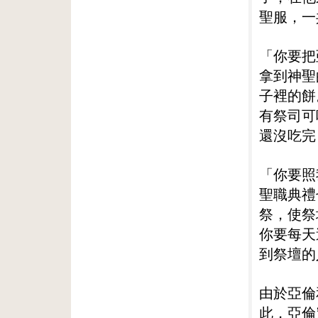
聖服，一
「你要把
拿到神聖
子裡的餅
有祭司可
還沒吃完
「你要照
聖職典禮
祭，使祭
你要每天
到祭壇的
由於亞倫
此，亞倫