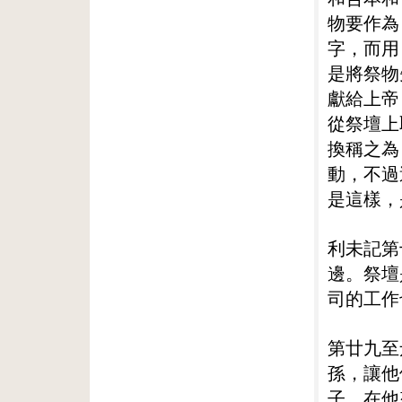
物要作為
字，而用
是將祭物
獻給上帝
從祭壇上
換稱之為
動，不過
是這樣，
利未記第
邊。祭壇
司的工作
第廿九至
孫，讓他
子，在他