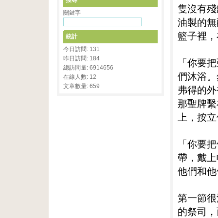
搜尋
隻沒有殘
關鍵字
油製的無
籃子裡，
統計
今日訪問: 131
昨日訪問: 184
「你要把
總訪問量: 6914656
們沐浴。
在線人數: 12
文章數量: 659
弗得的外
那聖牌繫
上，按立
「你要把
帶，戴上
他們和他
第一節很
的祭司，