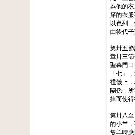
為他的衣
穿的衣服
以色列，
由後代子
第卅五節
章卅三節
聖幕門口
「七」，
禮儀上，
關係，所
掉而使得
第卅八至
的小羊，
隻羊時應