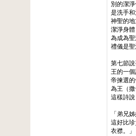
別的潔淨
是洗手和
神聖的地
潔淨身體
為成為聖
禮儀是聖
第七節說
王的一個
帝揀選的
為王（撒
這樣詩說
「弟兄姊
這好比珍
衣襟。」