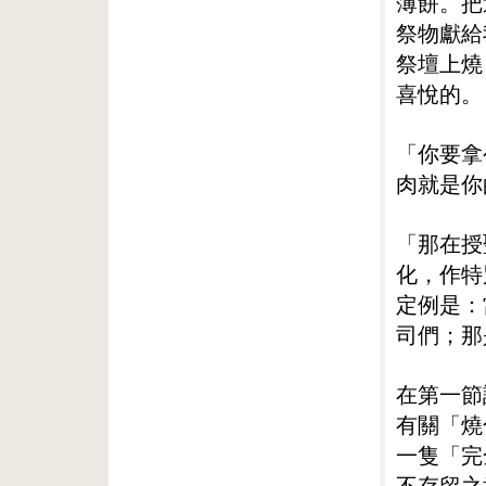
薄餅。把
祭物獻給
祭壇上燒
喜悅的。
「你要拿
肉就是你
「那在授
化，作特
定例是：
司們；那
在第一節
有關「燒
一隻「完
不存留之