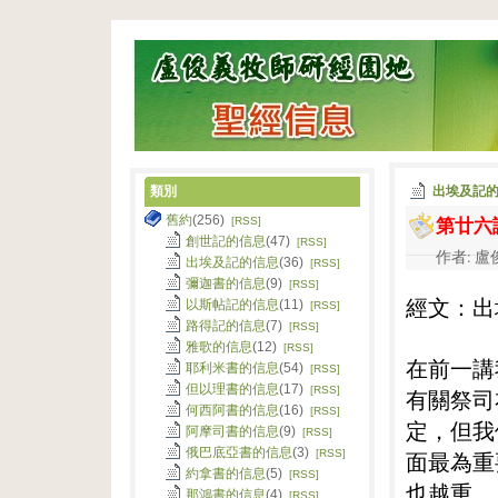
類別
出埃及記
第廿六
舊約
(256)
[RSS]
創世記的信息
(47)
[RSS]
作者: 盧俊
出埃及記的信息
(36)
[RSS]
彌迦書的信息
(9)
[RSS]
經文：出
以斯帖記的信息
(11)
[RSS]
路得記的信息
(7)
[RSS]
雅歌的信息
(12)
[RSS]
在前一講
耶利米書的信息
(54)
[RSS]
但以理書的信息
(17)
[RSS]
有關祭司
何西阿書的信息
(16)
[RSS]
定，但我
阿摩司書的信息
(9)
[RSS]
俄巴底亞書的信息
(3)
[RSS]
面最為重
約拿書的信息
(5)
[RSS]
也越重。
那鴻書的信息
(4)
[RSS]