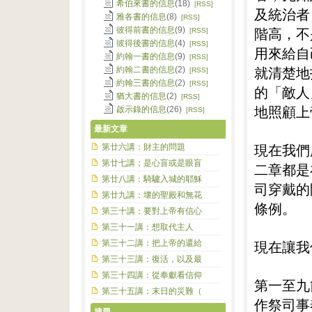
希伯來書的信息
(18)
[RSS]
及統治者
雅各書的信息
(8)
[RSS]
階高，不
彼得前書的信息
(9)
[RSS]
彼得後書的信息
(4)
[RSS]
用來給自
約翰一書的信息
(9)
[RSS]
就清楚地
約翰二書的信息
(2)
[RSS]
約翰三書的信息
(2)
[RSS]
的「敵人
猶大書的信息
(2)
[RSS]
地照顧上
啟示錄的信息
(26)
[RSS]
最新文章
現在我們
第廿六講：財主的問題
第廿七講；是心盲或是眼盲
二章都是
第廿八講：騎驢入城的耶穌
司穿戴的
第廿九講：壞的聖殿和無花
條例。
第三十講：要對上帝有信心
第三十一講：想取代主人
現在讓我
第三十二講：把上帝的還給
第三十三講：復活，以及最
第三十四講：從奉獻看信仰
第一至九
第三十五講：末日的災難（
作祭司事