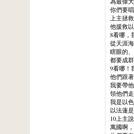
為最偉大
你們要唱
上主拯救
他援救以
8看哪，
從天涯海
瞎眼的、
都要成群
9看哪！
他們跟著
我要帶他
領他們走
我是以色
以法蓮是
10上主
萬國啊，