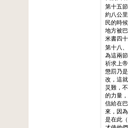
第十五節
約八公里
民的時候
地方被巴
米書四十
第十八、
為這兩節
祈求上帝
懲罰乃是
改，這就
災難，不
的力量，
信給在巴
來，因為
是在此（
才使他們