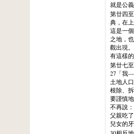
就是公義
第廿四至
典，在上
這是一個
之地，也
觀出現。
有這樣的
第廿七至
27「我
土地人口
根除、拆
要謹慎地
不再說：
父親吃了
兒女的牙
30相反