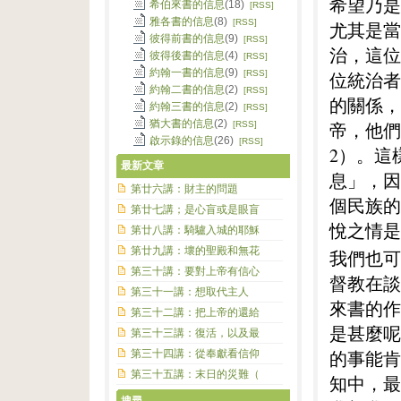
希望乃是
希伯來書的信息
(18)
[RSS]
雅各書的信息
(8)
[RSS]
尤其是當
彼得前書的信息
(9)
[RSS]
治，這位
彼得後書的信息
(4)
[RSS]
約翰一書的信息
(9)
[RSS]
位統治者
約翰二書的信息
(2)
[RSS]
的關係，
約翰三書的信息
(2)
[RSS]
猶大書的信息
(2)
帝，他們
[RSS]
啟示錄的信息
(26)
[RSS]
2）。這
最新文章
息」，因
第廿六講：財主的問題
個民族的
第廿七講；是心盲或是眼盲
悅之情是
第廿八講：騎驢入城的耶穌
第廿九講：壞的聖殿和無花
我們也可
第三十講：要對上帝有信心
督教在談
第三十一講：想取代主人
來書的作
第三十二講：把上帝的還給
是甚麼呢
第三十三講：復活，以及最
的事能肯
第三十四講：從奉獻看信仰
第三十五講：末日的災難（
知中，最