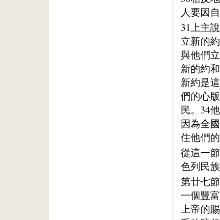
人要因自
31上主
立新的約
與他們立
新的約和
新約是這
們的心版
民。34
因為全國
住他們的
從這一節
色列民族
第廿七節
一個豐富
上帝的賜