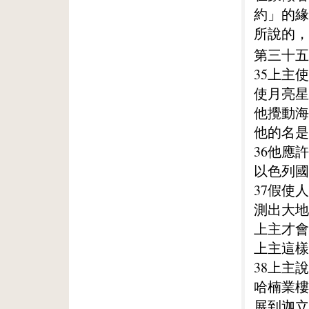
約」的緣
所說的，
第三十五
35上主
使月亮星
他攪動海
他的名是
36他應
以色列國
37假使
測出大地
上主才會
上主這樣
38上主
哈楠業樓
展到迦立