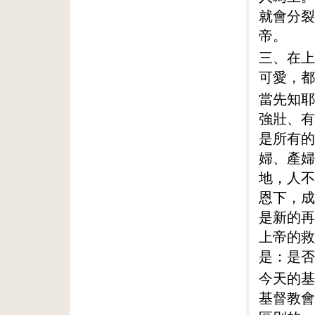
就會分裂
帝。
三、在上
可愛，都
當先知耶
強壯、有
是所有的
婦、產婦
地，人不
恩下，成
是新的再
上帝的救
是：是否
今天的基
基督教會