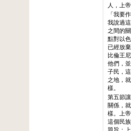
人，上帝
「我要作
我說過這
之間的關
點對以色
已經放棄
比倫王尼
他們，並
子民，這
之地，就
樣。
第五節讓
關係，就
樣。上帝
這個民族
題旨：上