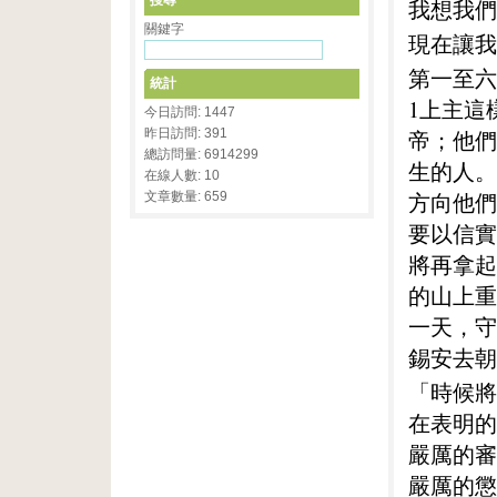
搜尋
我想我們
關鍵字
現在讓我
第一至六
統計
1上主這
今日訪問: 1447
昨日訪問: 391
帝；他們
總訪問量: 6914299
生的人。
在線人數: 10
方向他們
文章數量: 659
要以信實
將再拿起
的山上重
一天，守
錫安去朝
「時候將
在表明的
嚴厲的審
嚴厲的懲