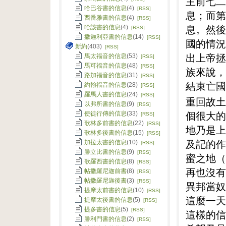
主前七二
哈巴谷書的信息
(4)
[RSS]
息；而第
西番雅書的信息
(4)
[RSS]
息。然後
哈該書的信息
(4)
[RSS]
撒迦利亞書的信息
(14)
[RSS]
國的情況
新約
(403)
[RSS]
出上帝拯
馬太福音的信息
(53)
[RSS]
馬可福音的信息
(48)
[RSS]
族來說，
路加福音的信息
(31)
[RSS]
結束亡國
約翰福音的信息
(28)
[RSS]
羅馬人書的信息
(24)
[RSS]
重回故土
以弗所書的信息
(9)
[RSS]
個很大的
使徒行傳的信息
(33)
[RSS]
歌林多前書的信息
(22)
[RSS]
地乃是上
歌林多後書的信息
(15)
[RSS]
及記的作
加拉太書的信息
(10)
[RSS]
腓立比書的信息
(9)
[RSS]
蜜之地（
歌羅西書的信息
(8)
[RSS]
再也沒有
帖撒羅尼迦前書
(8)
[RSS]
帖撒羅尼迦後書
(3)
[RSS]
異邦當奴
提摩太前書的信息
(10)
[RSS]
這麼一天
提摩太後書的信息
(5)
[RSS]
提多書的信息
(5)
[RSS]
這樣的信
腓利門書的信息
(2)
[RSS]