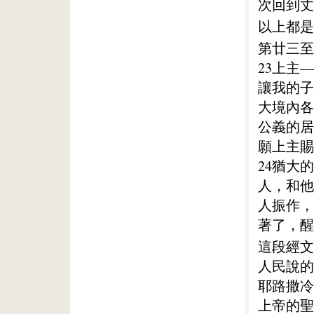
次回到丈
以上都是
第廿三至
23上主
讓我的子
大境內各
公義的居
願上主賜
24猶大
人，和他
人振作，
著了，醒
這段經文
人民說的
耶路撒冷
上帝的聖