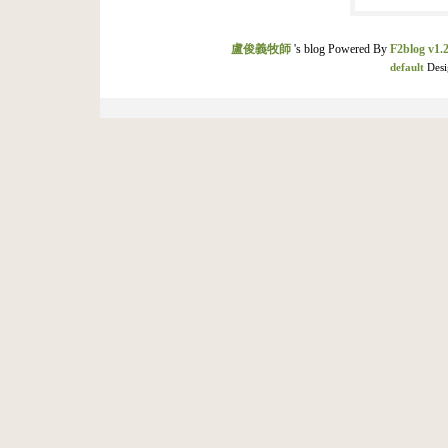
盧俊義牧師
's blog Powered By
F2blog v1.2
default
Desi