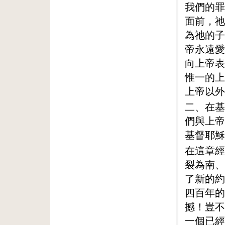
我們的罪
面前，祂
為祂的子
帝永遠愛
向上帝表
惟一的上
上帝以外
二、在基
們與上帝
基督耶穌
在這章經
裂為南、
了新的約
四百年的
撼！豈不
一個已經