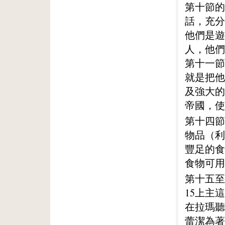
第十節的
話，充分
他們是遊
人，他們
第十一節
就是把他
及強大的
帝國，使
第十四節
物品（利
豐足的食
食物可用
第十五至
15上主
在拉瑪聽
蕾潔為著