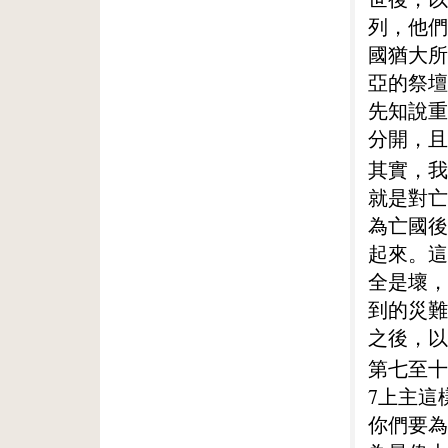
列，他們
國猶大所
亞的祭壇
先知說重
分開，且
其實，我
就是對亡
為亡國後
起來。這
全是壞，
到的災難
之後，以
第七至十
7上主這
你們要為