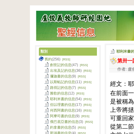
類別
耶利米書
第卅一
舊約
(256)
[RSS]
創世記的信息
(47)
[RSS]
作者: 盧俊
出埃及記的信息
(36)
[RSS]
彌迦書的信息
(9)
[RSS]
經文：耶
以斯帖記的信息
(11)
[RSS]
路得記的信息
(7)
[RSS]
在前面一
雅歌的信息
(12)
[RSS]
耶利米書的信息
(54)
是被稱為
[RSS]
但以理書的信息
(17)
[RSS]
上帝將拯
何西阿書的信息
(16)
[RSS]
阿摩司書的信息
(9)
可重回家
[RSS]
俄巴底亞書的信息
(3)
[RSS]
從第二節
約拿書的信息
(5)
[RSS]
那鴻書的信息
(4)
[RSS]