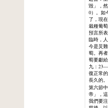
毀」，然
0）。如
了，現在
栽種葡萄
預言所表
臨時，人
今是災難
萄。再者
萄要獻給
九：23
復正常的
長久的。
第六節中
帝」，這
我們要注
世後，以