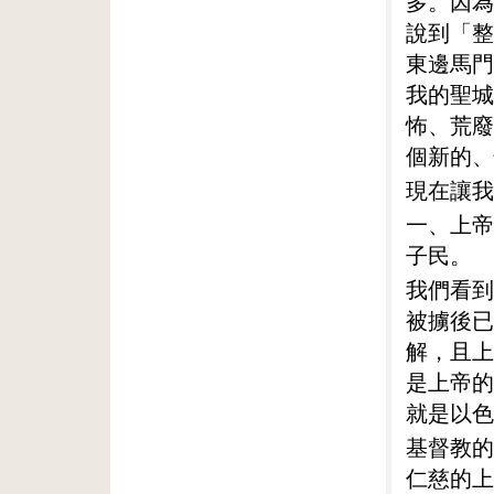
多。因為
說到「整
東邊馬門
我的聖城
怖、荒廢
個新的、
現在讓我
一、上帝
子民。
我們看到
被擄後已
解，且上
是上帝的
就是以色
基督教的
仁慈的上