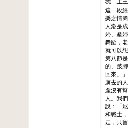
我—上主
這一段經
樂之情簡
人潮是成
婦、產婦
舞蹈，老
就可以想
第八節是
的、跛腳
回來。」
虜去的人
產沒有幫
人。我們
說：「尼
和戰士，
走，只留