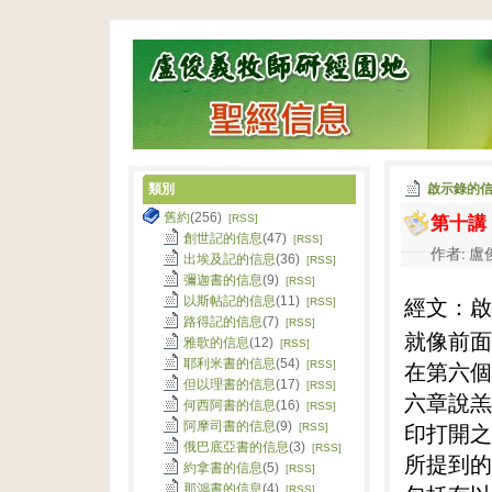
類別
啟示錄的
第十講
舊約
(256)
[RSS]
創世記的信息
(47)
[RSS]
作者: 盧俊
出埃及記的信息
(36)
[RSS]
彌迦書的信息
(9)
[RSS]
經文：啟
以斯帖記的信息
(11)
[RSS]
路得記的信息
(7)
[RSS]
就像前面
雅歌的信息
(12)
[RSS]
耶利米書的信息
(54)
在第六個
[RSS]
但以理書的信息
(17)
[RSS]
六章說羔
何西阿書的信息
(16)
[RSS]
阿摩司書的信息
(9)
印打開之
[RSS]
俄巴底亞書的信息
(3)
[RSS]
所提到的
約拿書的信息
(5)
[RSS]
那鴻書的信息
(4)
[RSS]