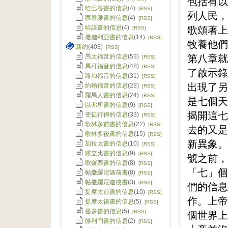
包括有以
哈巴谷書的信息
(4)
[RSS]
列人民，
西番雅書的信息
(4)
[RSS]
歌頌著上
哈該書的信息
(4)
[RSS]
撒迦利亞書的信息
(14)
[RSS]
牧養他們
新約
(403)
[RSS]
第八章就
馬太福音的信息
(53)
[RSS]
馬可福音的信息
(48)
[RSS]
了啟示錄
路加福音的信息
(31)
[RSS]
出現了另
約翰福音的信息
(28)
[RSS]
羅馬人書的信息
(24)
[RSS]
是七個天
以弗所書的信息
(9)
[RSS]
揭開這七
使徒行傳的信息
(33)
[RSS]
歌林多前書的信息
(22)
[RSS]
去的又是
歌林多後書的信息
(15)
[RSS]
新異象。
加拉太書的信息
(10)
[RSS]
腓立比書的信息
(9)
[RSS]
號之前，
歌羅西書的信息
(8)
[RSS]
「七」個
帖撒羅尼迦前書
(8)
[RSS]
帖撒羅尼迦後書
(3)
[RSS]
們的信息
提摩太前書的信息
(10)
[RSS]
作。上帝
提摩太後書的信息
(5)
[RSS]
提多書的信息
(5)
個世界上
[RSS]
腓利門書的信息
(2)
[RSS]