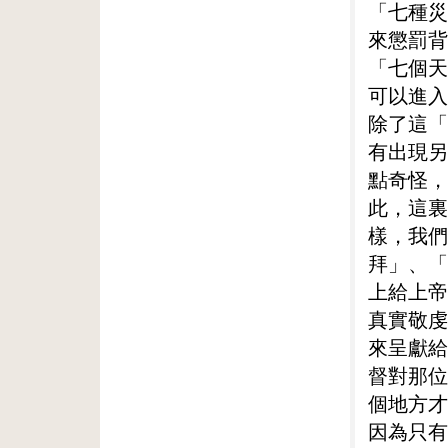
「七種災
來懲罰背
「七個天
可以進入
除了這「
有出現另
點奇怪，
此，這裏
樣，我們
拜」、「
上給上帝
真實敬虔
來呈獻給
督對那位
個地方才
因為只有