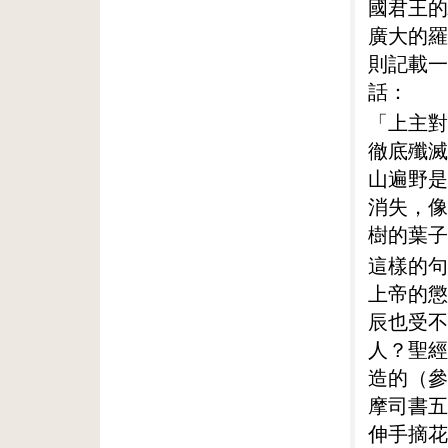
國君王的
廣大的羅
則記載一
話：
「上主對
徹底殲滅
山遍野是
消失，像
樹的葉子
這樣的句
上帝的懲
辰也受不
人？聖經
造的（參
摩司書五
伸手摘花