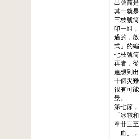
出號筒是
其一就是
三枝號筒
印一組，
過的，啟
式」的編
七枝號筒
再者，從
連想到出
十個災難
很有可能
景。
第七節，
「冰雹和
章廿三至
「血」，