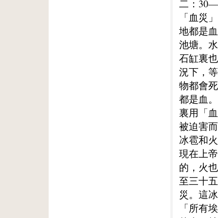
二：30
「血災」
地都是血
池塘。水
石缸裏也
況下，等
物都會死
都是血。
裏用「血
被迫害而
冰雹和火
現在上帝
的，火也
至三十五
災。這冰
「所有埃