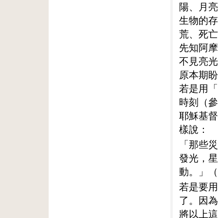
陽、月亮
生物的存
荒、死亡
先知阿摩
不見亮光
原本期盼
若是用「
時刻（參
耶穌基督
樣說：
「那些災
發光，星
動。」（
若是要用
了。因為
將以上這