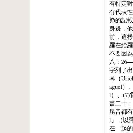
有特定對
有代表性
節的記載
身邊，他
前，這樣
羅在給羅
不要因為
八：26
字列了出來
耳（Uri
aguel）
l）、(
書二十：
尾音都有
l」（以
在一起的