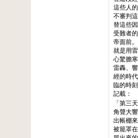
這些人的
不審判這
替這些因
受難者的
帝面前。
就是用雷
心驚膽寒
雷轟、響
經的時代
臨的時刻
記載：
「第三天
角聲大響
出帳棚來
被籠罩在
冒出來的