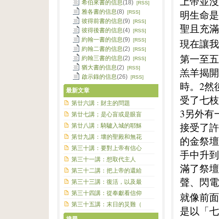
上帝並沒
希伯來書的信息
(18)
[RSS]
雅各書的信息
(8)
明生命是
[RSS]
彼得前書的信息
(9)
[RSS]
聖且充滿
彼得後書的信息
(4)
[RSS]
約翰一書的信息
(9)
[RSS]
現在讓我
約翰二書的信息
(2)
[RSS]
第一至五
約翰三書的信息
(2)
[RSS]
猶大書的信息
(2)
[RSS]
羔羊揭開
啟示錄的信息
(26)
[RSS]
時。2然
最新文章
受了七枝
第廿六講：財主的問題
3另外有
第廿七講；是心盲或是眼盲
接受了許
第廿八講：騎驢入城的耶穌
第廿九講：壞的聖殿和無花
的金祭壇
第三十講：要對上帝有信心
手中升到
第三十一講：想取代主人
滿了祭壇
第三十二講：把上帝的還給
聲、閃電
第三十三講：復活，以及最
第三十四講：從奉獻看信仰
就像前面
第三十五講：末日的災難（
是以「七