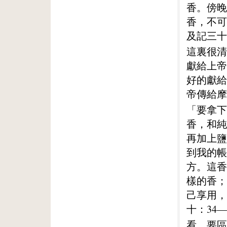
香。傍晚
香，不可
及記三十
這裏很清
獻給上帝
好的獻給
帝傳給摩
「要拿下
香，和純
再加上鹽
到我的帳
方。這香
樣的香；
己享用，
十：34—
看，要區