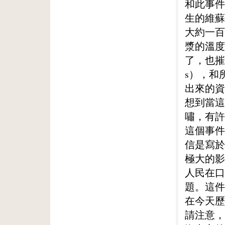
和此事件
生的維蘇
大約一百
漿的溫度
了，也摧
s），和
出來的資
想到當這
嘯，有許
這個事件
信是寫於
極大的影
人民在口
題。這件
在今天歷
請注意，