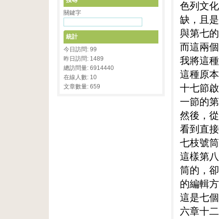
搜尋
色列文化
關鍵字
缺，且是
與第七的
統計
而這兩個
今日訪問: 99
我將這種
昨日訪問: 1489
總訪問量: 6914440
這種原本
在線人數: 10
十七節啟
文章數量: 659
一節的第
然後，從
看到直接
七枝號筒
這樣第八
筒的，卻
的編輯方
這是七個
六章十二