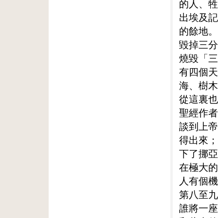
的人、牲
出埃及記
的餘地。
毀掉三分
燒毀「三
有四個天
海、樹木
從這裏也
聖經作者
談到上帝
得出來；
下了挪亞
在極大的
人有個機
第八至九
誰將一座