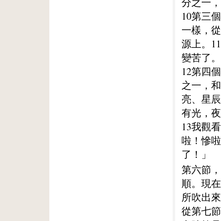
分之一，
10第三
一樣，從
源上。1
變苦了。
12第四
之一，和
亮、星辰
有光，夜
13我觀
啦！慘啦
了！」
第六節，
順。現在
所吹出來
從第七節