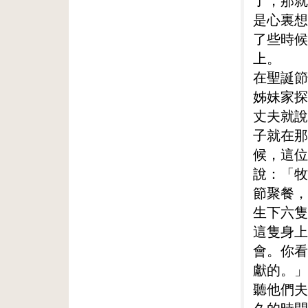
了，那就
是心裏想
了些時候
上。
在聖誕節
姊妹家探
丈夫就說
子就在那
候，這位
說：「牧
節聚餐，
生下六隻
這隻身上
會。你看
獻的。」
聽他們夫