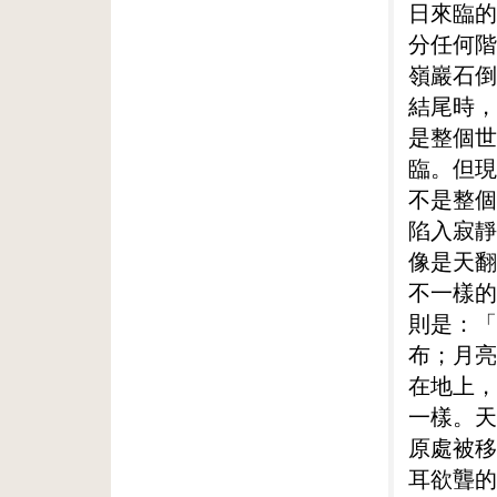
日來臨的
分任何階
嶺巖石倒
結尾時，
是整個世
臨。但現
不是整個
陷入寂靜
像是天翻
不一樣的
則是：「
布；月亮
在地上，
一樣。天
原處被移
耳欲聾的