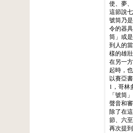
使、夢、
這節說七
號筒乃是
令的器具
筒」或是
到人的當
樣的雄壯
在另一方
起時，也
以賽亞書
1，哥林
「號筒」
聲音和審
除了在這
節、六至
再次提到