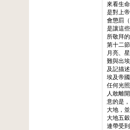
來看生命
是對上帝
會懲罰（
是讓這些
所敬拜的
第十二節
月亮、星
難與出埃
及記描述
埃及帝國
任何光照
人敢離開
意的是，
大地，並
大地五穀
連帶受到