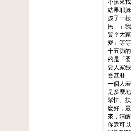
小孩來找
結果耶穌
孩子一樣
民。」我
質？大家
愛」等等
十五節的
的是「嬰
要人家餵
受甚麼。
一個人若
是多麼地
幫忙、扶
麼好，最
來，清醒
你還可以