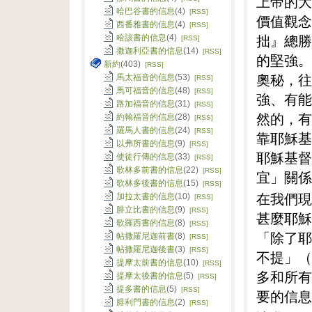
上帝的大
哈巴谷書的信息
(4)
[RSS]
價值觀念
西番雅書的信息
(4)
[RSS]
拙』總勝
哈該書的信息
(4)
[RSS]
撒迦利亞書的信息
(14)
[RSS]
的堅強。
新約
(403)
[RSS]
奧秘，往
馬太福音的信息
(53)
[RSS]
馬可福音的信息
(48)
[RSS]
強、有能
路加福音的信息
(31)
[RSS]
然的，有
約翰福音的信息
(28)
[RSS]
羅馬人書的信息
(24)
[RSS]
靠耶穌基
以弗所書的信息
(9)
[RSS]
耶穌基督
使徒行傳的信息
(33)
[RSS]
歌林多前書的信息
(22)
[RSS]
宜」關係
歌林多後書的信息
(15)
[RSS]
在我們現
加拉太書的信息
(10)
[RSS]
腓立比書的信息
(9)
[RSS]
甚麼耶穌
歌羅西書的信息
(8)
[RSS]
「除了耶
帖撒羅尼迦前書
(8)
[RSS]
帖撒羅尼迦後書
(3)
[RSS]
不提」（
提摩太前書的信息
(10)
[RSS]
多和所有
提摩太後書的信息
(5)
[RSS]
提多書的信息
(5)
[RSS]
要的信息
腓利門書的信息
(2)
[RSS]