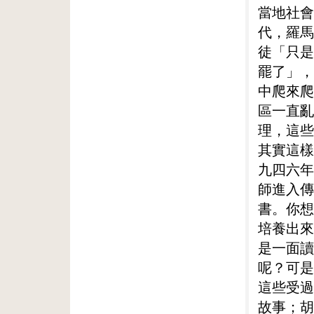
當地社會
代，羅馬
徒「只是
罷了」，
中爬來爬
區一直亂
理，這些
其實這樣
九四六年
師進入傳
書。你想
培養出來
是一面讀
呢？可是
這些受過
故事；胡