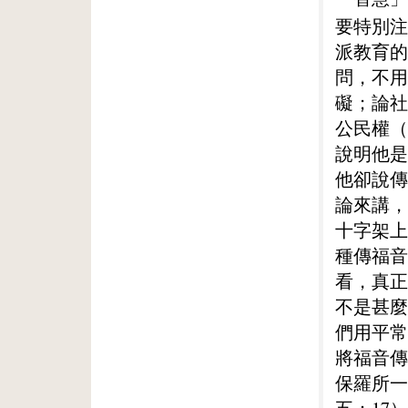
要特別注
派教育的
問，不用
礙；論社
公民權（
說明他是
他卻說傳
論來講，
十字架上
種傳福音
看，真正
不是甚麼
們用平常
將福音傳
保羅所一