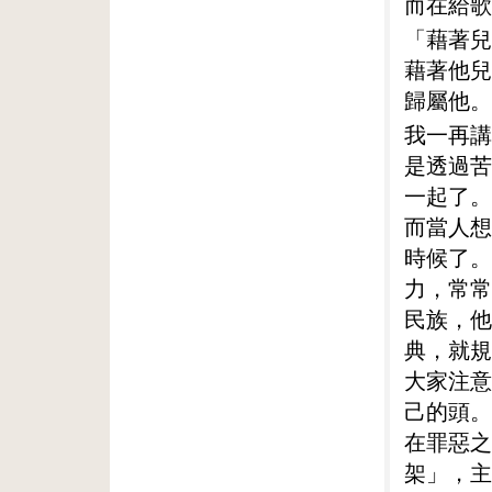
而在給歌
「藉著兒
藉著他兒
歸屬他。
我一再講
是透過苦
一起了。
而當人想
時候了。
力，常常
民族，他
典，就規
大家注意
己的頭。
在罪惡之
架」，主