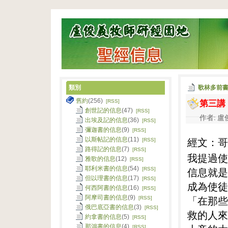
類別
歌林多前
第三講
舊約
(256)
[RSS]
創世記的信息
(47)
[RSS]
作者: 盧俊
出埃及記的信息
(36)
[RSS]
彌迦書的信息
(9)
[RSS]
經文：哥
以斯帖記的信息
(11)
[RSS]
路得記的信息
(7)
[RSS]
我提過使
雅歌的信息
(12)
[RSS]
耶利米書的信息
(54)
信息就是
[RSS]
但以理書的信息
(17)
[RSS]
成為使徒
何西阿書的信息
(16)
[RSS]
阿摩司書的信息
(9)
「在那些
[RSS]
俄巴底亞書的信息
(3)
[RSS]
救的人來
約拿書的信息
(5)
[RSS]
那鴻書的信息
(4)
[RSS]