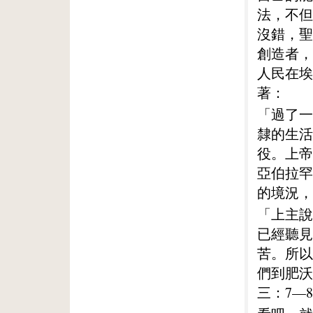
法，不但
沒錯，聖
創造者，
人民在埃
著：
「過了一
隸的生活
役。上帝
亞伯拉罕
的境況，
「上主說
已經聽見
苦。所以
們到肥沃
三：7—