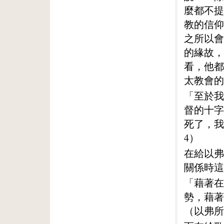
麼都不提
教的信仰
之所以會
的緣故，
看，他都
太教會的
「至於我
督的十字
死了，我
4）
在給以弗
關係時這
「藉著在
勢，藉著
（以弗所