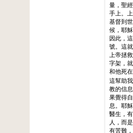
量，聖經
手上。上
基督到世
候，耶穌
因此，這
號。這就
上帝拯救
字架，就
和他死在
這幫助我
教的信息
果覺得自
息。耶穌
醫生，有
人，而是
有苦難，