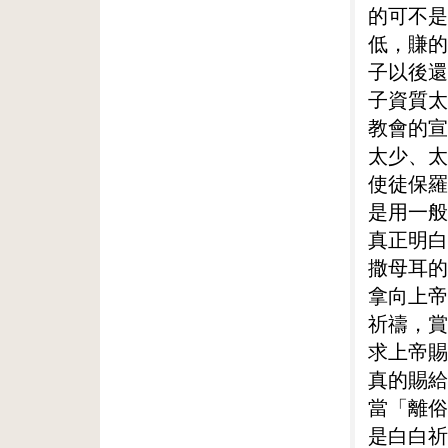
的可不是
低，賺的
子以後還
子資質太
教會的宣
太少、太
使徒保羅
是用一般
真正明白
撒母耳的
拿向上帝
祈禱，賞
求上帝賜
真的賜給
當「離俗
是白白祈