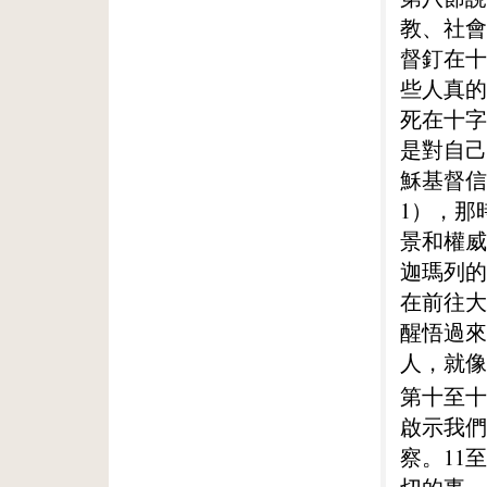
教、社會
督釘在十
些人真的
死在十字
是對自己
穌基督信
1），那
景和權威
迦瑪列的
在前往大
醒悟過來
人，就像
第十至十
啟示我們
察。11