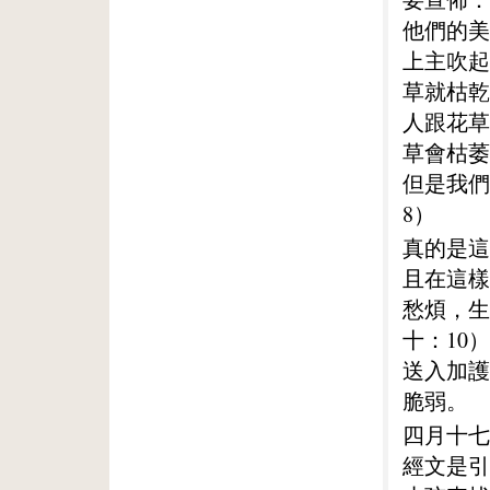
他們的美
上主吹起
草就枯乾
人跟花草
草會枯萎
但是我們
8）
真的是這
且在這樣
愁煩，生
十：10
送入加護
脆弱。
四月十七
經文是引