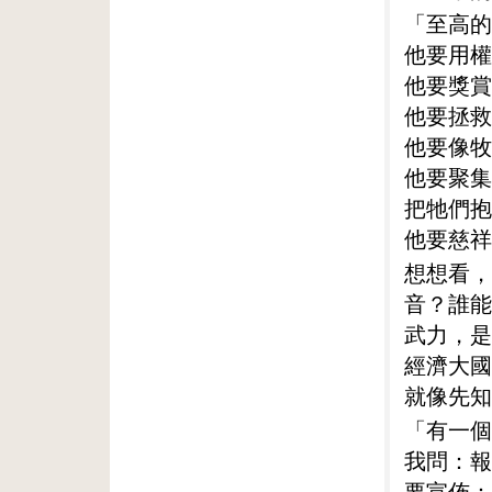
「至高的
他要用權
他要獎賞
他要拯救
他要像牧
他要聚集
把牠們抱
他要慈祥
想想看，
音？誰能
武力，是
經濟大國
就像先知
「有一個
我問：報
要宣佈：