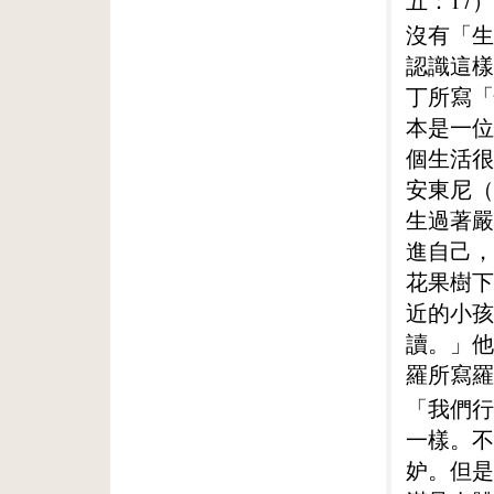
五：17
沒有「生
認識這樣
丁所寫「
本是一位
個生活很
安東尼（S
生過著嚴
進自己，
花果樹下
近的小孩
讀。」他
羅所寫羅
「我們行
一樣。不
妒。但是