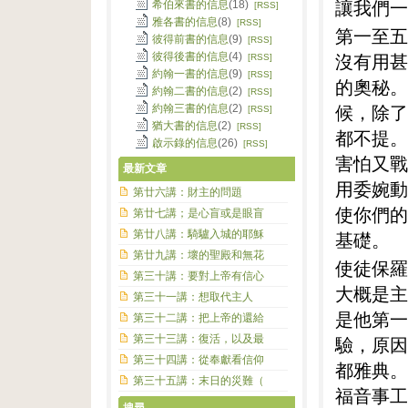
讓我們一
希伯來書的信息
(18)
[RSS]
雅各書的信息
(8)
[RSS]
第一至五
彼得前書的信息
(9)
[RSS]
沒有用甚
彼得後書的信息
(4)
[RSS]
約翰一書的信息
(9)
[RSS]
的奧秘。
約翰二書的信息
(2)
[RSS]
候，除了
約翰三書的信息
(2)
[RSS]
猶大書的信息
(2)
[RSS]
都不提。
啟示錄的信息
(26)
[RSS]
害怕又戰
最新文章
用委婉動
第廿六講：財主的問題
使你們的
第廿七講；是心盲或是眼盲
第廿八講：騎驢入城的耶穌
基礎。
第廿九講：壞的聖殿和無花
使徒保羅
第三十講：要對上帝有信心
大概是主
第三十一講：想取代主人
是他第一
第三十二講：把上帝的還給
第三十三講：復活，以及最
驗，原因
第三十四講：從奉獻看信仰
都雅典。
第三十五講：末日的災難（
福音事工