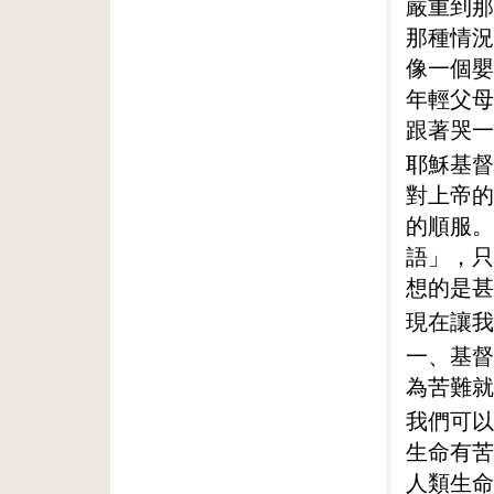
嚴重到那
那種情況
像一個嬰
年輕父母
跟著哭一
耶穌基督
對上帝的
的順服。
語」，只
想的是甚
現在讓我
一、基督
為苦難就
我們可以
生命有苦
人類生命