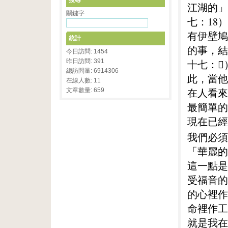
搜尋
江湖的」
關鍵字
七：18
有伊壁鳩
統計
的事，結
今日訪問: 1454
昨日訪問: 391
十七：
總訪問量: 6914306
此，當他
在線人數: 11
在人看來
文章數量: 659
最簡單的
現在已經
我們必須
「華麗的
這一點是
受福音的
的心裡作
命裡作工
就是我在