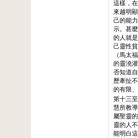
這樣，在
來越明顯
己的能力
示。甚麼
的人就是
己靈性貧
（馬太福
的靈澆灌
否知道自
歷牽扯不
的有限、
第十三至
慧所教導
屬聖靈的
靈的人不
能明白這