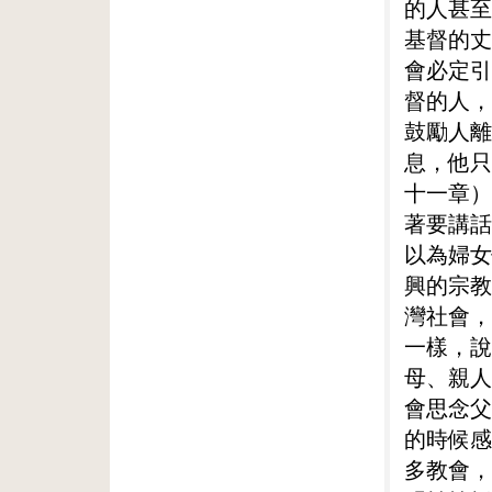
的人甚至
基督的丈
會必定引
督的人，
鼓勵人離
息，他只
十一章）
著要講話
以為婦女
興的宗教
灣社會，
一樣，說
母、親人
會思念父
的時候感
多教會，