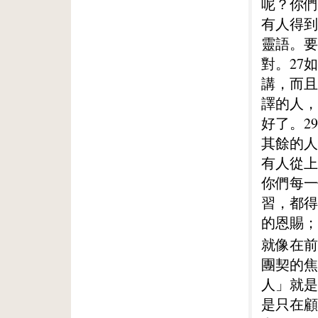
呢？你們
有人得到
靈語。要
對。27
講，而且
譯的人，
好了。2
其餘的人
有人從上
你們每一
習，都得
的恩賜；
就像在前
團契的焦
人」就是
是只在顧