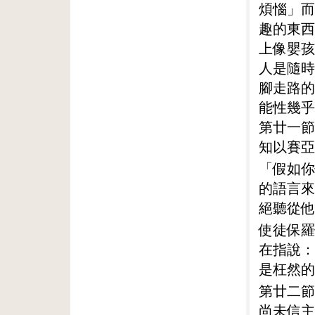
煩惱」而
趣的東西
上像嬰孩
人是隨時
腳走路的
能性幾乎
第廿一節
知以賽亞
「假如你
的語言來
絕聽從他
使徒保羅
在指說：
是枉然的
第廿二節
尚未信主