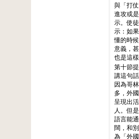
與「打仗
進攻或是
示。使徒
示：如果
懂的時候
意義，甚
也是這樣
第十節提
講這句話
因為哥林
多，外國
呈現出活
人。但是
語言能通
闊，和別
為「外國