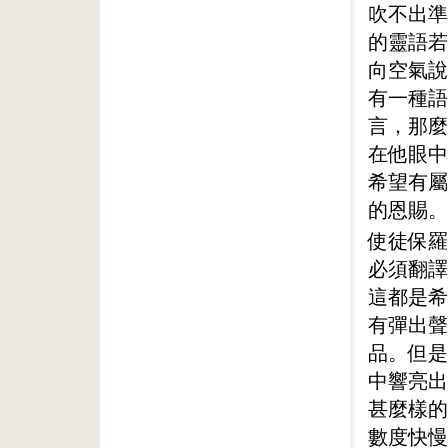
吹不出準
的靈語若
向空氣說
有一種語
言，那麼
在他眼中
希望有屬
的恩賜。
使徒保羅
必須翻譯
這都是希
有彈出聲
品。但是
中響亮出
甚麼樣的
數度快慢