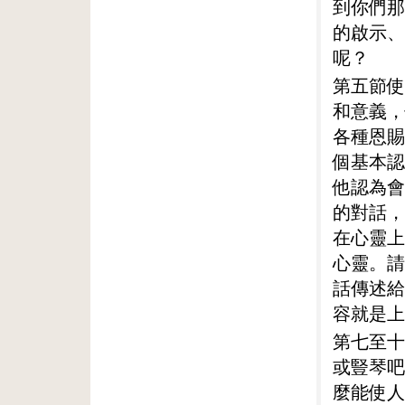
到你們那
的啟示、
呢？
第五節使
和意義，
各種恩賜
個基本認
他認為會
的對話，
在心靈上
心靈。請
話傳述給
容就是上
第七至十
或豎琴吧
麼能使人