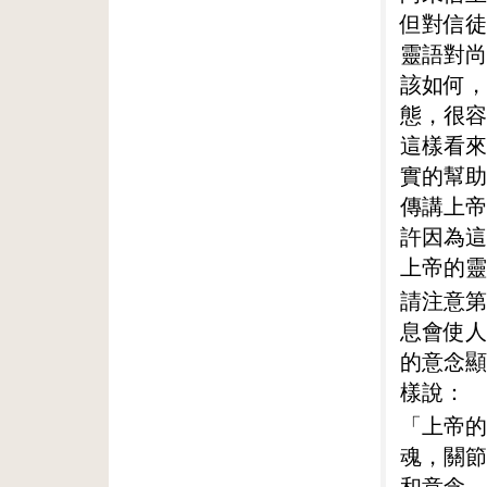
但對信徒
靈語對尚
該如何，
態，很容
這樣看來
實的幫助
傳講上帝
許因為這
上帝的靈
請注意第
息會使人
的意念顯
樣說：
「上帝的
魂，關節
和意念。