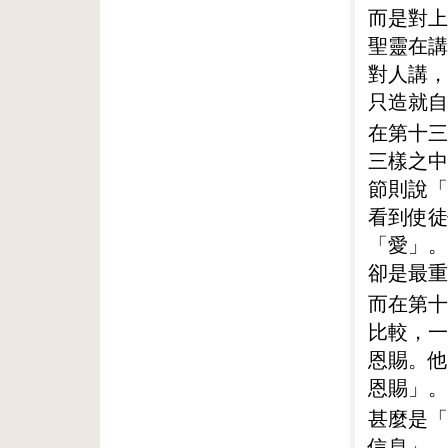
而是對上
聖靈在講
對人講，
只造就自
在第十三
三樣之中
節則說「
看到使徒
「愛」。
卻是最重
而在第十
比較，一
恩賜。他
恩賜」。
甚麼是「
信息」，