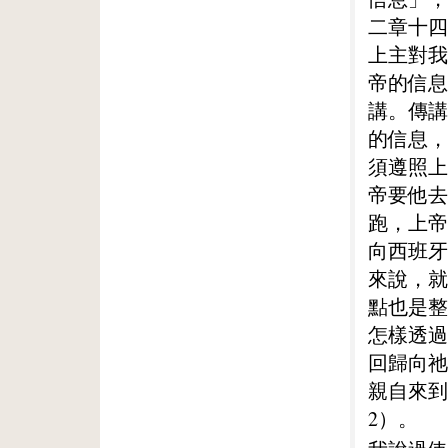
二章十四
上主對我
帝的信息
講。傳講
的信息，
須遵照上
帝要他去
跑，上帝
向西班牙
來說，就
點也是整
怎樣透過
回歸向祂
親自來到
2）。