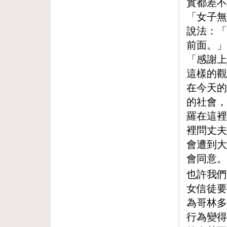
實都差不
「女子無
說法：「
前面。」
「感謝上
這樣的觀
在今天的
的社會，
羅在這裡
裡問丈夫
會遭到大
會同意。
也許我們
女信徒要
為哥林多
行為變得