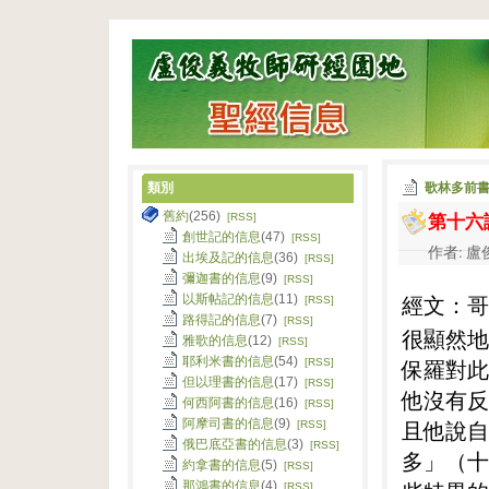
類別
歌林多前
第十六
舊約
(256)
[RSS]
創世記的信息
(47)
[RSS]
作者: 盧俊
出埃及記的信息
(36)
[RSS]
彌迦書的信息
(9)
[RSS]
經文：哥
以斯帖記的信息
(11)
[RSS]
路得記的信息
(7)
[RSS]
很顯然地
雅歌的信息
(12)
[RSS]
耶利米書的信息
(54)
保羅對此
[RSS]
但以理書的信息
(17)
[RSS]
他沒有反
何西阿書的信息
(16)
[RSS]
阿摩司書的信息
(9)
且他說自
[RSS]
俄巴底亞書的信息
(3)
[RSS]
多」（十
約拿書的信息
(5)
[RSS]
那鴻書的信息
(4)
[RSS]