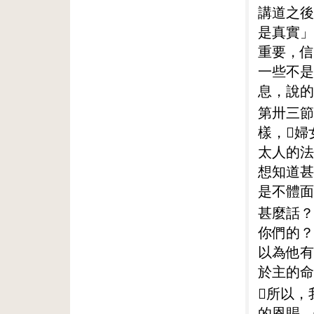
講道之後
是真實」
重要，信
一些不是
息，說的
第卅三節
樣，婦
太人的法
想知道甚
是不體面
甚麼話？
你們的？
以為他有
於主的命
所以，
的恩賜，