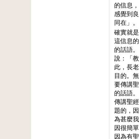
的信息，
感覺到良
同在」。
確實就是
這信息的
的話語。
說：「教
此，長老
目的。無
要傳講聖
的話語。
傳講聖經
題的，因
為甚麼我
因很簡單
因為有聖