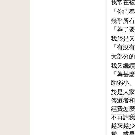
我常在被
「你們奉
幾乎所有
「為了要
我於是又
「有沒有
大部分的
我又繼續
「為甚麼
助弱小、
於是大家
傳道者和
經費怎麼
不再請我
越來越少
堂，或是