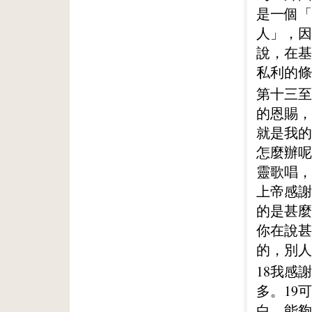
是一個「
人」，因
說，在基
私利的條
第十三至
的恩賜，
就是我的
怎麼辦呢
靈歌唱，
上帝感謝
的是甚麼
你在說甚
的，別人
18我感
多。19
白、能夠