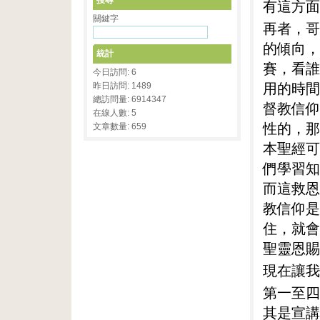
搜尋
有這方面
關鍵字
再者，哥
的傾向，
統計
賽，看誰
今日訪問: 6
用的時間
昨日訪問: 1489
總訪問量: 6914347
督教信仰
在線人數: 5
性的，那
文章數量: 659
本聖經可
們學習知
而這救恩
教信仰是
住，就會
聖靈恩賜
現在讓我
第一至四
其是宣講