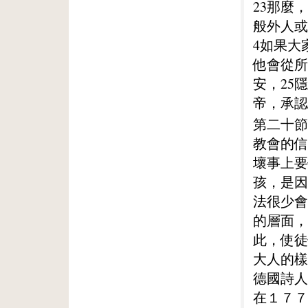
23那麼
般外人或
4如果大
他會從所
安，25
帝，承認
第二十節
教會的信
壞事上要
孩，是因
法很少會
的層面，
此，使徒
大人的樣
德國詩人
在１７７