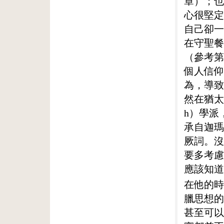
章）；也
心很堅定
自己卻一
在守聖餐
（參考第
個人信仰
為，導致
然在猶太
h）學派
承自迦瑪
厥詞。沒
要多考慮
應該知道
在他的時
臘思想的
甚至可以