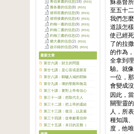
穌基督所
希伯來書的信息
(18)
[RSS]
雅各書的信息
(8)
[RSS]
至五十二
彼得前書的信息
(9)
[RSS]
我們怎麼
彼得後書的信息
(4)
[RSS]
約翰一書的信息
(9)
[RSS]
道該怎樣
約翰二書的信息
(2)
[RSS]
使已經死
約翰三書的信息
(2)
[RSS]
猶大書的信息
(2)
了的拉撒
[RSS]
啟示錄的信息
(26)
[RSS]
的作為，
最新文章
全拿到理
第廿六講：財主的問題
驗。就像
第廿七講；是心盲或是眼盲
一位，那
第廿八講：騎驢入城的耶穌
會變成沒
第廿九講：壞的聖殿和無花
第三十講：要對上帝有信心
因此，當
第三十一講：想取代主人
關聖靈的
第三十二講：把上帝的還給
人，所表
第三十三講：復活，以及最
種知識、
第三十四講：從奉獻看信仰
第三十五講：末日的災難（
度，他唯