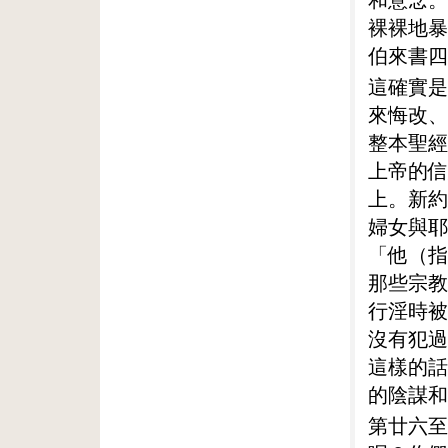
裸裸地暴
伯來書四
這確實是
來悔改、
整本聖經
上帝的信
上。新約
婦女與耶
「他（指
那些宗教
行淫時被
沒有犯過
這樣的話
的陰謀和
第廿六至