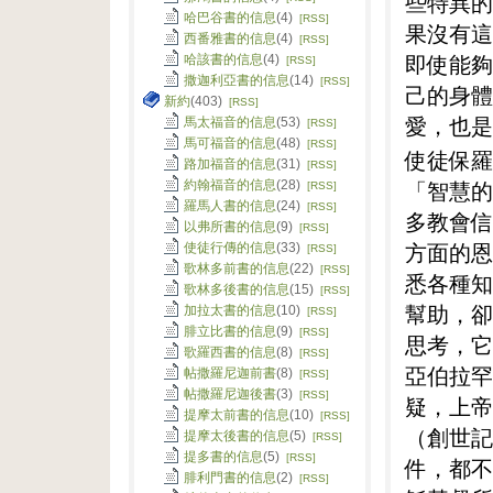
些特異的
哈巴谷書的信息
(4)
[RSS]
果沒有這
西番雅書的信息
(4)
[RSS]
即使能夠
哈該書的信息
(4)
[RSS]
撒迦利亞書的信息
(14)
[RSS]
己的身體
新約
(403)
[RSS]
愛，也是
馬太福音的信息
(53)
[RSS]
馬可福音的信息
(48)
[RSS]
使徒保羅
路加福音的信息
(31)
[RSS]
「智慧的
約翰福音的信息
(28)
[RSS]
羅馬人書的信息
(24)
[RSS]
多教會信
以弗所書的信息
(9)
[RSS]
方面的恩
使徒行傳的信息
(33)
[RSS]
歌林多前書的信息
(22)
[RSS]
悉各種知
歌林多後書的信息
(15)
[RSS]
幫助，卻
加拉太書的信息
(10)
[RSS]
腓立比書的信息
(9)
[RSS]
思考，它
歌羅西書的信息
(8)
[RSS]
亞伯拉罕
帖撒羅尼迦前書
(8)
[RSS]
帖撒羅尼迦後書
(3)
[RSS]
疑，上帝
提摩太前書的信息
(10)
[RSS]
（創世記
提摩太後書的信息
(5)
[RSS]
提多書的信息
(5)
[RSS]
件，都不
腓利門書的信息
(2)
[RSS]