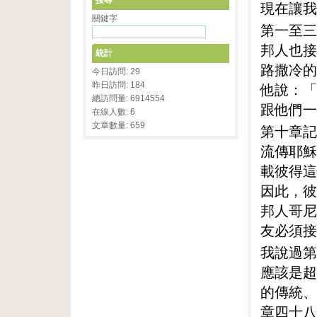
搜尋
現在讓我
關鍵字
第一至三
邦人也接
統計
路撒冷的
今日訪問: 29
昨日訪問: 184
他說：「
總訪問量: 6914554
跟他們一
在線人數: 6
文章數量: 659
第十章記
流傳耶穌
載彼得這
因此，彼
邦人哥尼
友必須接
我說過第
應該是超
的傳統、
章四十八