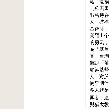
恥，這福
（羅馬書
出當時在
人。彼得
基督徒，
榮耀上帝
的勇氣，
為「基督
實，台灣
後說「落
耶穌基督
人，對於
使早期信
多人就是
再者，這
與猶太教