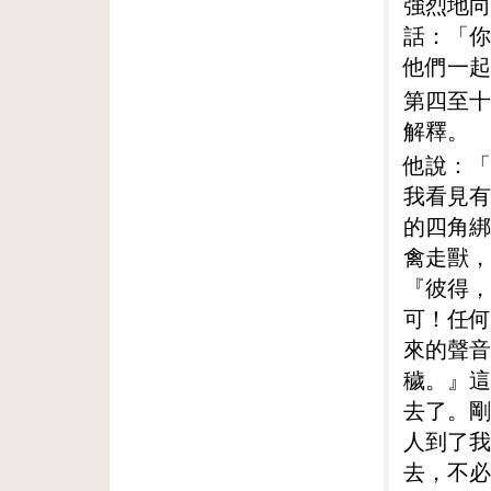
強烈地向
話：「你
他們一起
第四至十
解釋。
他說：「
我看見有
的四角綁
禽走獸，
『彼得，
可！任何
來的聲音
穢。』這
去了。剛
人到了我
去，不必