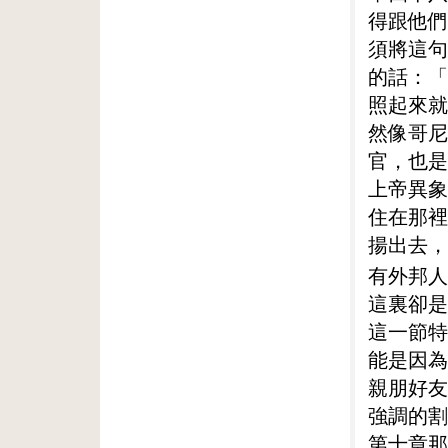
得跟他們
須將這句
的話：「
照起來就
然像哥尼
官，也是
上帝異象
住在那裡
揚出去，
有外邦人
這裏卻是
這一節特
能是因為
親朋好友
強調的割
第十章那