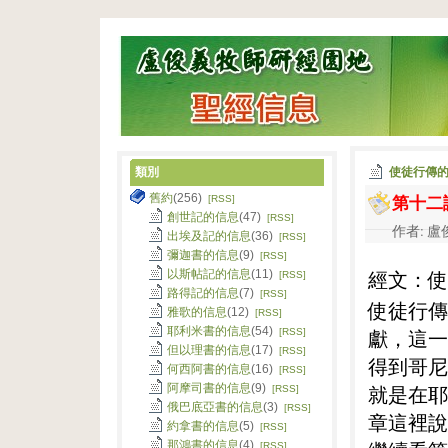
類別
使徒行傳
第十二
舊約
(256)
[RSS]
創世記的信息
(47)
[RSS]
作者: 盧俊
出埃及記的信息
(36)
[RSS]
彌迦書的信息
(9)
[RSS]
經文：使
以斯帖記的信息
(11)
[RSS]
路得記的信息
(7)
[RSS]
使徒行傳
雅歌的信息
(12)
[RSS]
耶利米書的信息
(54)
獻，這一
[RSS]
但以理書的信息
(17)
[RSS]
得到哥尼
何西阿書的信息
(16)
[RSS]
阿摩司書的信息
(9)
就是在耶
[RSS]
俄巴底亞書的信息
(3)
[RSS]
章這裡說
約拿書的信息
(5)
[RSS]
那鴻書的信息
(4)
[RSS]