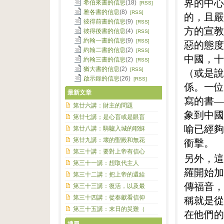
界的中心
希伯來書的信息
(18)
[RSS]
雅各書的信息
(8)
[RSS]
的，且嚴
彼得前書的信息
(9)
[RSS]
方的宣教
彼得後書的信息
(4)
[RSS]
約翰一書的信息
(9)
[RSS]
惡的態度
約翰二書的信息
(2)
[RSS]
中國，十
約翰三書的信息
(2)
[RSS]
猶大書的信息
(2)
（或是說
[RSS]
啟示錄的信息
(26)
[RSS]
係。一位
最新文章
寫的書—
第廿六講：財主的問題
象到中國
第廿七講；是心盲或是眼盲
喻已經夠
第廿八講：騎驢入城的耶穌
衝擊。
第廿九講：壞的聖殿和無花
第三十講：要對上帝有信心
另外，這
第三十一講：想取代主人
羅開始加
第三十二講：把上帝的還給
傳福音，
第三十三講：復活，以及最
稱就是從
第三十四講：從奉獻看信仰
第三十五講：末日的災難（
在他們的