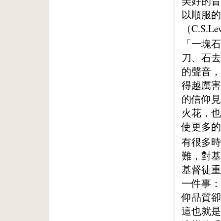
美好的旨
以順服的
（C.S.
「一塊石
刀、石去
的聲音，
得越厲害
的信仰見
火花，也
使更多的
有很多時
難，對基
基督徒重
一件事：
仰品質卻
這也就是