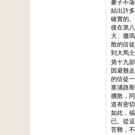
麥子不落
結出許多
確實的。
後在第八
大、撒瑪
散的信徒
到大馬士
第十九節
因避難走
的信徒一
塞浦路斯
擴散，同
道有密切
如此，福
已。從這
苦難，不