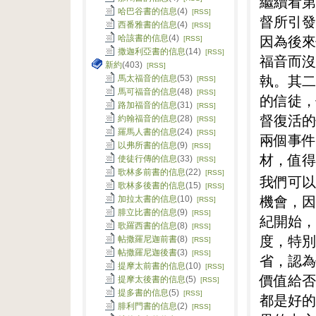
繼續看第
哈巴谷書的信息
(4)
[RSS]
督所引發
西番雅書的信息
(4)
[RSS]
因為後來
哈該書的信息
(4)
[RSS]
撒迦利亞書的信息
(14)
[RSS]
福音而沒
新約
(403)
[RSS]
執。
其二
馬太福音的信息
(53)
[RSS]
馬可福音的信息
(48)
[RSS]
的信徒，
路加福音的信息
(31)
[RSS]
督復活的
約翰福音的信息
(28)
[RSS]
羅馬人書的信息
(24)
[RSS]
兩個事件
以弗所書的信息
(9)
[RSS]
材，值得
使徒行傳的信息
(33)
[RSS]
歌林多前書的信息
(22)
[RSS]
我們可以
歌林多後書的信息
(15)
[RSS]
機會，因
加拉太書的信息
(10)
[RSS]
腓立比書的信息
(9)
[RSS]
紀開始，
歌羅西書的信息
(8)
[RSS]
度，特別
帖撒羅尼迦前書
(8)
[RSS]
帖撒羅尼迦後書
(3)
[RSS]
省，認為
提摩太前書的信息
(10)
[RSS]
價值給否
提摩太後書的信息
(5)
[RSS]
提多書的信息
(5)
[RSS]
都是好的
腓利門書的信息
(2)
[RSS]