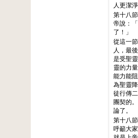
人更潔淨
第十八節
帝說：「
了！」
從這一節
人，最後
是受聖靈
靈的力量
能力能阻
為聖靈降
徒行傳二
團契的。
論了。
第十八節
呼籲大家
就是上帝