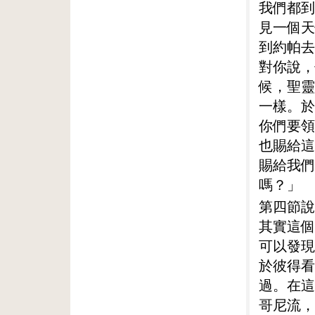
我們都到
見一個天
到約帕去
對你說，
候，聖靈
一樣。於
你們要領
也賜給這
賜給我們
嗎？」
第四節說
其實這個
可以發現
於彼得看
過。在這
哥尼流，