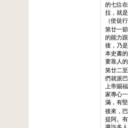
的七位在
拉，就是
（使徒行
第廿一節
的能力跟
後，乃是
本史書的
要靠人的
第廿二至
們就派巴
上帝賜福
家專心一
滿，有堅
後來，巴
提阿。有
導許多人