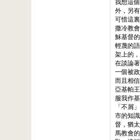
我想這個
外，另有
可惜這裏
撒冷教會
穌基督的
輕蔑的語
架上的，
在談論著
一個被政
而且相信
亞基帕王
服我作基
「不屑」
市的知識
督，猶太
馬教會的