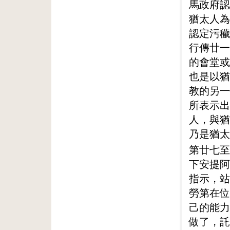
馬政府認
猶太人為
認定污穢
行傳廿一
的會堂或
也是以猶
教的另一
所表示出
人，與猶
乃是猶太
第廿七至
下安提阿
指示，站
勞第在位
己的能力
做了，託