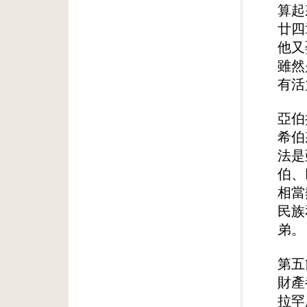
算起
廿四
他又
雖然
有活
亞伯
希伯
法是
伯、
相當
民族
弟。
第五
財產
拉罕