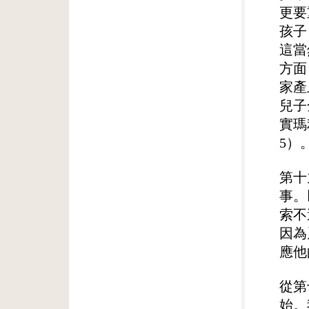
更要
孩子
這當
方面
家產
兒子
實瑪
5）
第十
事。
索不
因為
應他
從第
始。