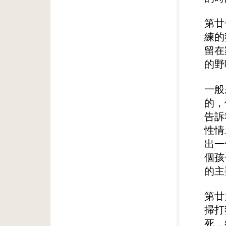
第廿
練的
留在
的野
一般
的，
告訴
性情
出一
個孩
的主
第廿
掃打
死，