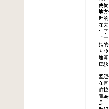
使從
地方
世的
在去
年了
了一
指的
人亞
離開
應驗
聖經
在直
伯拉
謝為
是：