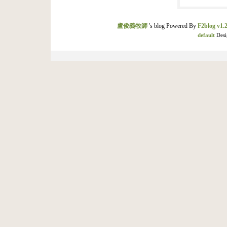
盧俊義牧師
's blog Powered By
F2blog v1.2
default
Desi