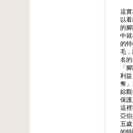
這實
以看
的腳
中就
的特
毛，
名的
「腳
利益
奪」
綜觀
保護
這裡
亞伯
五歲
的時