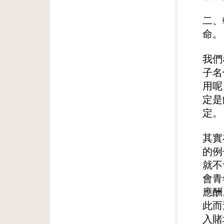
二、
命。
我們
子名
用呢
定是
定。
其實
的例
就不
會青
應酬
此而
入賭