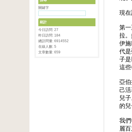
搜尋
關鍵字
現在
統計
第一
今日訪問: 27
拉。
昨日訪問: 184
總訪問量: 6914552
伊施
在線人數: 5
代是
文章數量: 659
子是
這些
亞伯
己活
兒子
的兒
我們
麗百