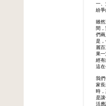
一、
紛爭
雖然
間，
們兩
是，
麗百
果一
經有
這在
我們
家長
時，
是讓
活應