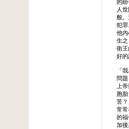
的紛
人世
般。
犯罪
他內
生之
衛王
好的
「我
問題
上帝
胞胎
苦？
常常
的福
加後