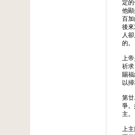
定的
他顯
百加
後來
人卻
的。
上帝
祈求
賜福
以掃
第廿
爭。
主。
上主