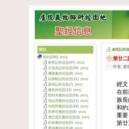
類別
創世記的
第廿二
舊約
(256)
[RSS]
創世記的信息
(47)
[RSS]
作者: 盧俊
出埃及記的信息
(36)
[RSS]
彌迦書的信息
(9)
[RSS]
以斯帖記的信息
(11)
[RSS]
經文
路得記的信息
(7)
[RSS]
雅歌的信息
(12)
[RSS]
在前
耶利米書的信息
(54)
[RSS]
族長
但以理書的信息
(17)
[RSS]
何西阿書的信息
(16)
和約
[RSS]
阿摩司書的信息
(9)
[RSS]
重要
俄巴底亞書的信息
(3)
[RSS]
第廿
約拿書的信息
(5)
[RSS]
那鴻書的信息
(4)
[RSS]