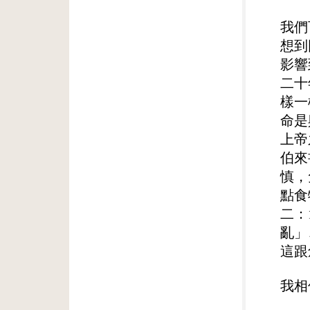
我們
想到
影響
二十
樣一
命是
上帝
伯來
慎，
點食
二：
亂」
這跟
我相