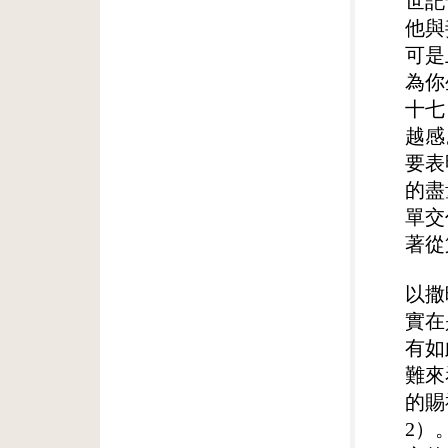
世記
他與
可是
為你
十七
越感
要表
的盡
單交
著從
以撒
實在
有如
難來
的賜
2）