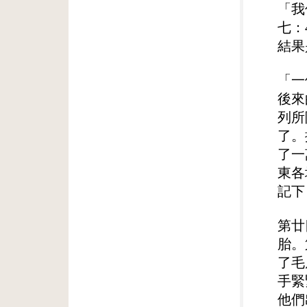
「我
七：
結果
「一
後來
列所
了。
了一
東各
記下
第廿
胎。
了毛
手緊
他們