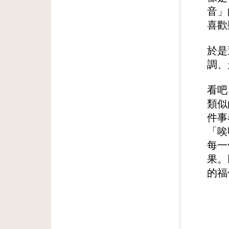
音」
喜歡
於是
調、
看吧
類似
件事
「唉
每一
果。
的福