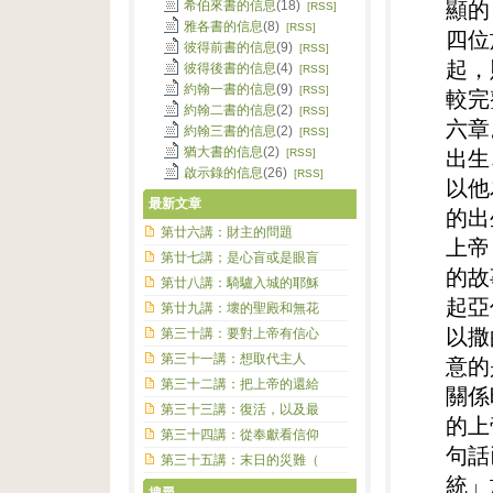
希伯來書的信息
(18)
顯的
[RSS]
雅各書的信息
(8)
[RSS]
四位
彼得前書的信息
(9)
[RSS]
起，
彼得後書的信息
(4)
[RSS]
約翰一書的信息
(9)
[RSS]
較完
約翰二書的信息
(2)
[RSS]
六章
約翰三書的信息
(2)
[RSS]
猶大書的信息
(2)
[RSS]
出生
啟示錄的信息
(26)
[RSS]
以他
最新文章
的出
第廿六講：財主的問題
上帝
第廿七講；是心盲或是眼盲
的故
第廿八講：騎驢入城的耶穌
起亞
第廿九講：壞的聖殿和無花
以撒
第三十講：要對上帝有信心
第三十一講：想取代主人
意的
第三十二講：把上帝的還給
關係
第三十三講：復活，以及最
的上
第三十四講：從奉獻看信仰
句話
第三十五講：末日的災難（
統」