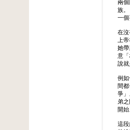
兩個
族。
一個
在沒
上帝
她帶
意「
說就
例如
間都
爭」
弟之
開始
這段