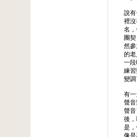
說有
裡沒
名，
團契
然參
的老
一段
練習
變調
有一
聲音
聲音
後，
是，
像是