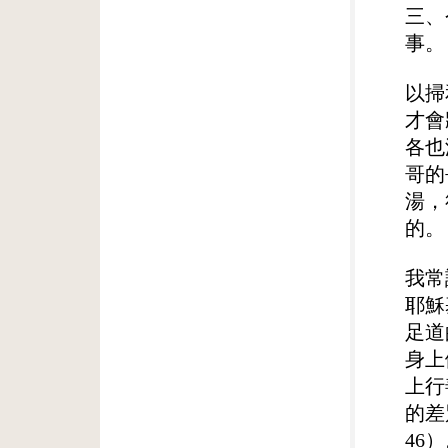
三、
事。
以掃
才會
各也
哥的
湯，
的。
我常
耶穌
足道
身上
上行
的差
46