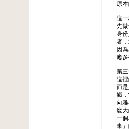
原本
這一
先做
身份
者，
因為
應多
第三
這裡
而是
餓，
向雅
麼大
一個
東」