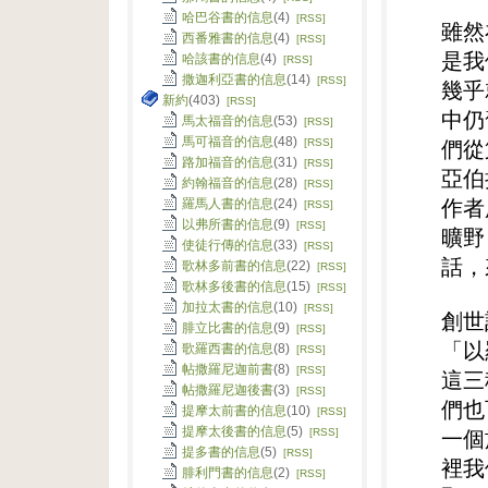
哈巴谷書的信息
(4)
[RSS]
雖然
西番雅書的信息
(4)
[RSS]
是我
哈該書的信息
(4)
[RSS]
撒迦利亞書的信息
(14)
[RSS]
幾乎
新約
(403)
[RSS]
中仍
馬太福音的信息
(53)
[RSS]
馬可福音的信息
(48)
[RSS]
們從
路加福音的信息
(31)
[RSS]
亞伯
約翰福音的信息
(28)
[RSS]
羅馬人書的信息
(24)
作者
[RSS]
以弗所書的信息
(9)
[RSS]
曠野
使徒行傳的信息
(33)
[RSS]
話，
歌林多前書的信息
(22)
[RSS]
歌林多後書的信息
(15)
[RSS]
加拉太書的信息
(10)
[RSS]
創世
腓立比書的信息
(9)
[RSS]
「以
歌羅西書的信息
(8)
[RSS]
帖撒羅尼迦前書
(8)
[RSS]
這三
帖撒羅尼迦後書
(3)
[RSS]
們也
提摩太前書的信息
(10)
[RSS]
提摩太後書的信息
(5)
[RSS]
一個
提多書的信息
(5)
[RSS]
裡我
腓利門書的信息
(2)
[RSS]