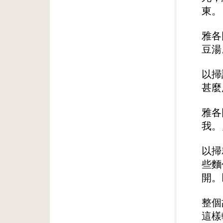
東。
雅各
豆湯
以掃
甚麼
雅各
我。
以掃
些麵
開。
整個
這樣