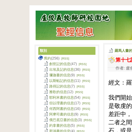
類別
羅馬人書
第十七
舊約
(256)
[RSS]
創世記的信息
(47)
[RSS]
作者: 盧俊
出埃及記的信息
(36)
[RSS]
彌迦書的信息
(9)
[RSS]
經文：羅
以斯帖記的信息
(11)
[RSS]
路得記的信息
(7)
[RSS]
雅歌的信息
(12)
[RSS]
我們開始
耶利米書的信息
(54)
[RSS]
但以理書的信息
(17)
[RSS]
是敬虔的
何西阿書的信息
(16)
[RSS]
差距中，
阿摩司書的信息
(9)
[RSS]
俄巴底亞書的信息
(3)
二者之間
[RSS]
約拿書的信息
(5)
[RSS]
石，或是
那鴻書的信息
(4)
[RSS]