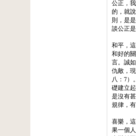
公正，我
的，就說
則，是是
談公正是
和平，這
和好的關
言。誠如
仇敵，現
八：7）
礎建立起
是沒有甚
規律，有
喜樂，這
果一個人