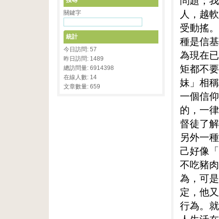
問題；我
搜尋
人，越軟
關鍵字
受動搖。
統計
種是信基
今日訪問: 57
為現在已
昨日訪問: 1489
矩都不要
總訪問量: 6914398
在線人數: 14
妹」相稱
文章數量: 659
一個信仰
的，一律
督徒了解
另外一種
己好像「
不吃豬肉
為，可是
定，他又
行為。就