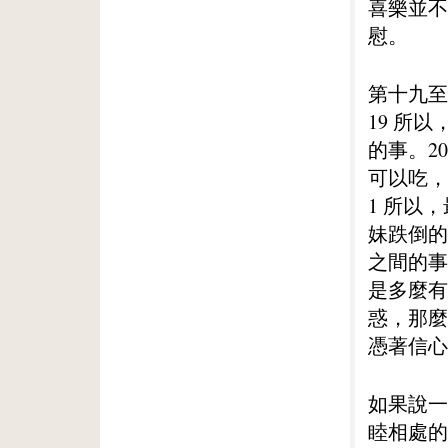
喜樂並不
慰。
第十九至
19 所
的事。2
可以吃，
1 所以
妹跌倒的
之間的事
是多麼有
惑，那麼
憑著信心
如果說一
睦相處的