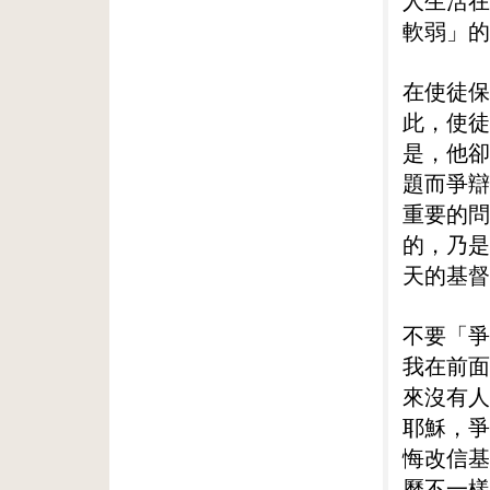
人生活在
軟弱」的
在使徒保
此，使徒
是，他卻
題而爭辯
重要的問
的，乃是
天的基督
不要「爭
我在前面
來沒有人
耶穌，爭
悔改信基
歷不一樣