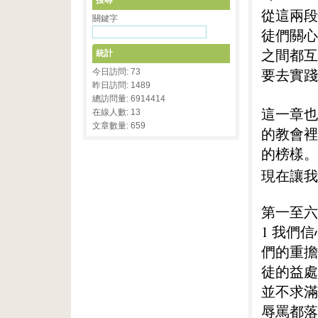
搜尋
從這兩段
關鍵字
徒們關心
之間都互
統計
要去實踐
今日訪問: 73
昨日訪問: 1489
總訪問量: 6914414
這一章也
在線人數: 13
文章數量: 659
的教會裡
的榜樣。
現在讓我
第一至六
1 我們
們的重擔
徒的益處
並不求滿
辱罵都落