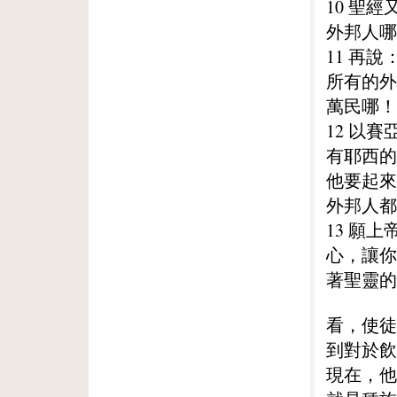
10 聖經
外邦人哪
11 再說
所有的外
萬民哪！
12 以
有耶西的
他要起來
外邦人都
13 願
心，讓你
著聖靈的
看，使徒
到對於飲
現在，他