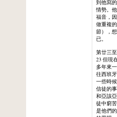
到他寫的
情勢。他
福音，因
做重複的
節），想
已。
第廿三至
23 但
多年來一
往西班牙
一些時候
信徒的事
和亞該亞
徒中窮苦
是他們的