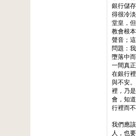
銀行儲存
得很冷淡
堂皇，但
教會根本
聲音；這
問題：我
墮落中而
一間真正
在銀行裡
與不安。
裡，乃是
會，知道
行裡而不
我們應該
人，也要