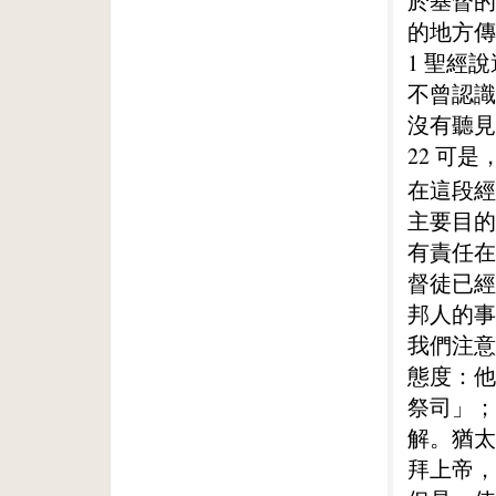
於基督的
的地方傳
1 聖經
不曾認識
沒有聽見
22 可
在這段經
主要目的
有責任在
督徒已經
邦人的事
我們注意
態度：他
祭司」；
解。猶太
拜上帝，