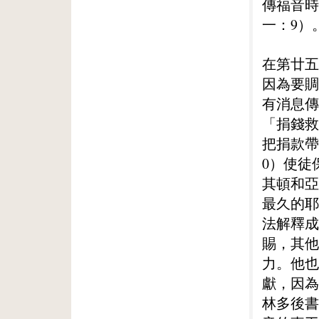
傳福音時
一：9）
在第廿五
因為要賙
有消息傳
「捐錢救
把捐款帶
0）使徒
其頓和亞
最久的耶
法解釋成
賜，其他
力。他也
獻，因為
林多後書