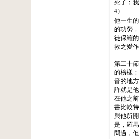
死了；我
4）
他一生的
的功勞，
徒保羅的
救之愛作
第二十節
的榜樣；
音的地方
許就是他
在他之前
書比較特
與他所開
是，羅馬
問過，但