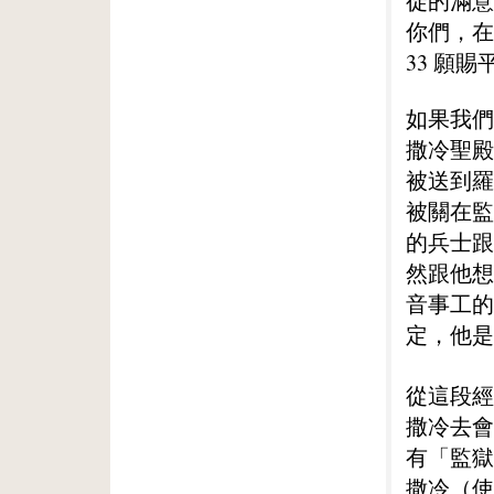
徒的滿意
你們，在
33 願
如果我們
撒冷聖殿
被送到羅
被關在監
的兵士跟
然跟他想
音事工的
定，他是
從這段經
撒冷去會
有「監獄
撒冷（使