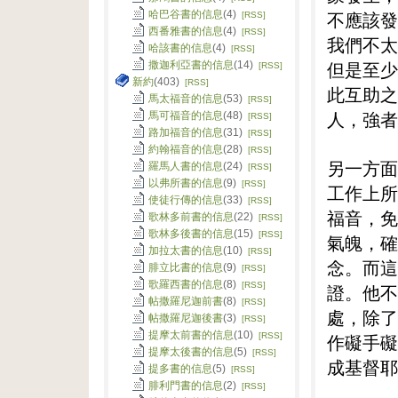
哈巴谷書的信息
(4)
不應該發
[RSS]
西番雅書的信息
(4)
[RSS]
我們不太
哈該書的信息
(4)
[RSS]
但是至少
撒迦利亞書的信息
(14)
[RSS]
新約
(403)
[RSS]
此互助之
馬太福音的信息
(53)
[RSS]
人，強者
馬可福音的信息
(48)
[RSS]
路加福音的信息
(31)
[RSS]
約翰福音的信息
(28)
[RSS]
另一方面
羅馬人書的信息
(24)
[RSS]
以弗所書的信息
(9)
[RSS]
工作上所
使徒行傳的信息
(33)
[RSS]
福音，免
歌林多前書的信息
(22)
[RSS]
歌林多後書的信息
(15)
[RSS]
氣魄，確
加拉太書的信息
(10)
[RSS]
念。而這
腓立比書的信息
(9)
[RSS]
歌羅西書的信息
(8)
[RSS]
證。他不
帖撒羅尼迦前書
(8)
[RSS]
處，除了
帖撒羅尼迦後書
(3)
[RSS]
提摩太前書的信息
(10)
[RSS]
作礙手礙
提摩太後書的信息
(5)
[RSS]
成基督耶
提多書的信息
(5)
[RSS]
腓利門書的信息
(2)
[RSS]