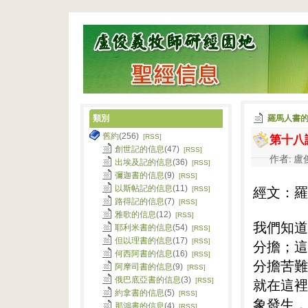
類別
羅馬人書
第十八
舊約
(256)
[RSS]
創世記的信息
(47)
[RSS]
作者: 盧俊
出埃及記的信息
(36)
[RSS]
彌迦書的信息
(9)
[RSS]
經文：羅
以斯帖記的信息
(11)
[RSS]
路得記的信息
(7)
[RSS]
雅歌的信息
(12)
[RSS]
我們知道
耶利米書的信息
(54)
[RSS]
但以理書的信息
(17)
[RSS]
分擔；這
何西阿書的信息
(16)
[RSS]
分擔苦難
阿摩司書的信息
(9)
[RSS]
俄巴底亞書的信息
(3)
就在這裡
[RSS]
約拿書的信息
(5)
[RSS]
象發生，
那鴻書的信息
(4)
[RSS]