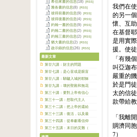
希伯來書的信息
(18)
[RSS]
我們在使
雅各書的信息
(8)
[RSS]
的另一個
彼得前書的信息
(9)
[RSS]
彼得後書的信息
(4)
[RSS]
懷、互助
約翰一書的信息
(9)
[RSS]
在基督耶
約翰二書的信息
(2)
[RSS]
約翰三書的信息
(2)
[RSS]
是用實際
猶大書的信息
(2)
[RSS]
援。使徒
啟示錄的信息
(26)
[RSS]
最新文章
「有幾個
第廿六講：財主的問題
叫亞迦布
第廿七講；是心盲或是眼盲
嚴重的饑
第廿八講：騎驢入城的耶穌
於是門徒
第廿九講：壞的聖殿和無花
太的信徒
第三十講：要對上帝有信心
款帶給教
第三十一講：想取代主人
第三十二講：把上帝的還給
第三十三講：復活，以及最
「我離開
第三十四講：從奉獻看信仰
賙濟同胞
第三十五講：末日的災難（
7）