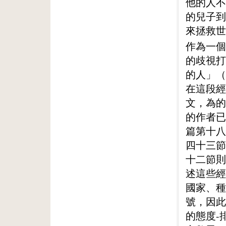
他的人不
的兒子到
來拯救世
作為一個
的歧視打
的人」（
在這段經
文，為的
的作者已
篇第十八
四十三節
十二節則
述這些經
國家、種
號，因此
的態度-