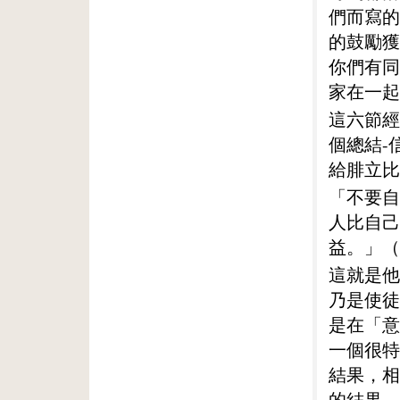
們而寫的
的鼓勵獲
你們有同
家在一起
這六節經
個總結-
給腓立比
「不要自
人比自己
益。」（
這就是他
乃是使徒
是在「意
一個很特
結果，相
的結果，