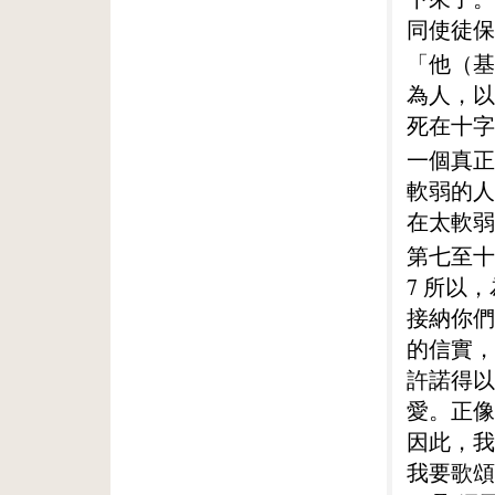
同使徒保
「他（基
為人，以
死在十字
一個真正
軟弱的人
在太軟弱
第七至十
7 所以
接納你們
的信實，
許諾得以
愛。正像
因此，我
我要歌頌