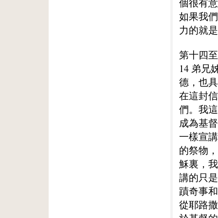
個很有意
如果我們
力的就是
第十四至
14 弟
德，也具
在這封信
們。我這
成為基督
一樣宣講
的祭物，
穌裏，我
講的只是
蹟奇事和
從耶路撒