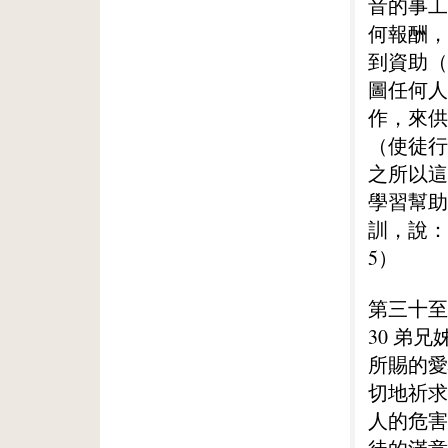
音的事工
何報酬，
到資助（
圖任何人
作，來供
（使徒行
之所以這
學習幫助
訓，說：
5）
第三十至
30 弟
所賜的愛
切地祈求
人的危害