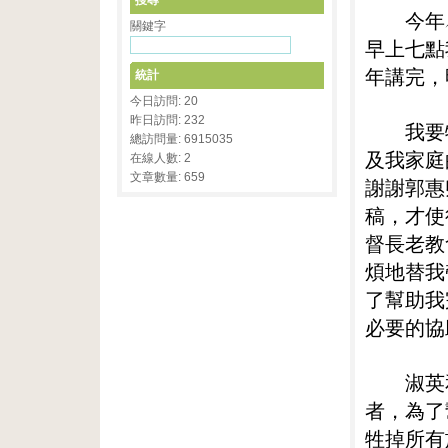
搜尋
今年︵
關鍵字
早上七點
年講完，
統計
今日訪問: 20
昨日訪問: 232
我要特
總訪問量: 6915035
及我家庭
在線人數: 2
文章數量: 659
謝謝郭惠
稿，才使
督長老教
煩地替我
了幫助我
必要的協
淑英和
者，為了
牲掉所有