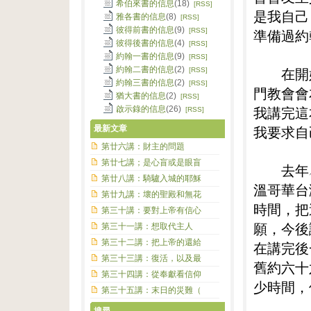
希伯來書的信息
(18)
[RSS]
是我自己
雅各書的信息
(8)
[RSS]
彼得前書的信息
(9)
[RSS]
準備過約
彼得後書的信息
(4)
[RSS]
約翰一書的信息
(9)
[RSS]
約翰二書的信息
(2)
在開始
[RSS]
約翰三書的信息
(2)
[RSS]
門教會會
猶大書的信息
(2)
[RSS]
我講完這
啟示錄的信息
(26)
[RSS]
我要求自
最新文章
第廿六講：財主的問題
第廿七講；是心盲或是眼盲
去年︵
第廿八講：騎驢入城的耶穌
溫哥華台
第廿九講：壞的聖殿和無花
時間，把
第三十講：要對上帝有信心
願，今後
第三十一講：想取代主人
第三十二講：把上帝的還給
在講完後
第三十三講：復活，以及最
舊約六十
第三十四講：從奉獻看信仰
少時間，
第三十五講：末日的災難（