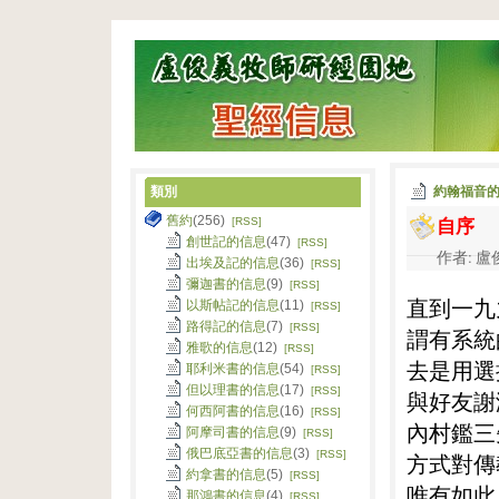
類別
約翰福音
自序
舊約
(256)
[RSS]
創世記的信息
(47)
[RSS]
作者: 盧俊
出埃及記的信息
(36)
[RSS]
彌迦書的信息
(9)
[RSS]
直到一九
以斯帖記的信息
(11)
[RSS]
路得記的信息
(7)
[RSS]
謂有系統
雅歌的信息
(12)
[RSS]
去是用選
耶利米書的信息
(54)
[RSS]
但以理書的信息
(17)
[RSS]
與好友謝
何西阿書的信息
(16)
[RSS]
內村鑑三
阿摩司書的信息
(9)
[RSS]
俄巴底亞書的信息
(3)
[RSS]
方式對傳
約拿書的信息
(5)
[RSS]
唯有如此
那鴻書的信息
(4)
[RSS]