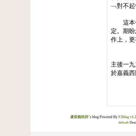
﹁對不起
這本信
定。期盼
作上，更
主後一九
於嘉義西
盧俊義牧師
's blog Powered By
F2blog v1.2
default
Desi