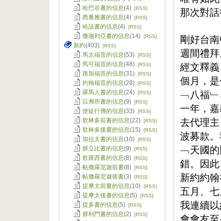
哈巴谷書的信息
(4)
[RSS]
那次對話
西番雅書的信息
(4)
[RSS]
哈該書的信息
(4)
[RSS]
撒迦利亞書的信息
(14)
剛好台南
[RSS]
新約
(403)
[RSS]
週間禮拜
馬太福音的信息
(53)
[RSS]
經文釋義
馬可福音的信息
(48)
[RSS]
路加福音的信息
(31)
[RSS]
個月，是
約翰福音的信息
(28)
[RSS]
﹁八福﹂
羅馬人書的信息
(24)
[RSS]
以弗所書的信息
(9)
[RSS]
一年，嘉
使徒行傳的信息
(33)
[RSS]
去代理主
歌林多前書的信息
(22)
[RSS]
歌林多後書的信息
(15)
[RSS]
波募款。
加拉太書的信息
(10)
[RSS]
﹁天國的
腓立比書的信息
(9)
[RSS]
歌羅西書的信息
(8)
[RSS]
錯。因此
帖撒羅尼迦前書
(8)
[RSS]
新約約翰
帖撒羅尼迦後書
(3)
[RSS]
提摩太前書的信息
(10)
[RSS]
五月、七
提摩太後書的信息
(5)
[RSS]
我連續以
提多書的信息
(5)
[RSS]
腓利門書的信息
(2)
[RSS]
會會友至