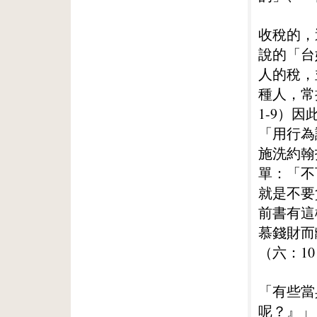
收稅的，
說的「台
人的稅，
種人，常
1-9）
「用行為
施洗約翰
單：「不
就是不要
前書有這
慕錢財而
（六：1
「有些當
呢？』」