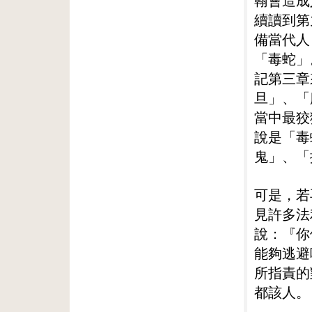
翰會造成
續讀到第
備當代人
「毒蛇」
記第三章
旦」、「
當中最狡
說是「毒
鬼」、「
可是，若
見許多法
說：『你
能夠逃避
所指責的
都該人。