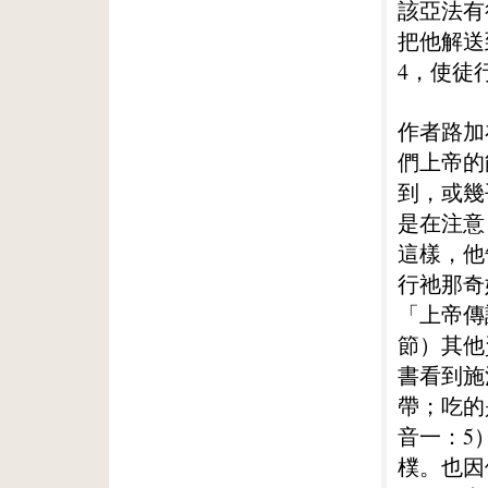
該亞法有
把他解送
4，使徒行
作者路加
們上帝的
到，或幾
是在注意
這樣，他
行祂那奇
「上帝傳
節）其他
書看到施
帶；吃的
音一：5
樸。也因