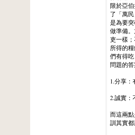
限於亞伯
了「萬民
是為要突
做準備。
吏一樣；
所得的糧
們有得吃
問題的答
1.分享
2.誠實
而這兩點
訓其實都