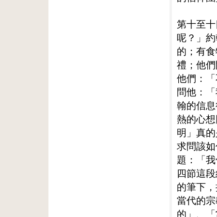
第十至十
呢？」約
的；有食
禮；他們
他們：「
問他：「
翰的信息
熱的心想
明」真的
求問該如
題：「我
四節這段
的筆下，
當代的宗
的」、「