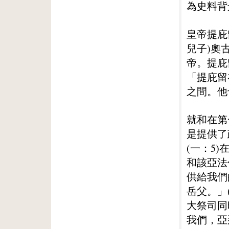
為史料背
皇帝提庇
兒子)奧
帝。提庇
「提庇留
之間。他
就和在第
是提供了
(一：5
和該亞法
供給我們
岳父。」
大祭司同
我們，亞