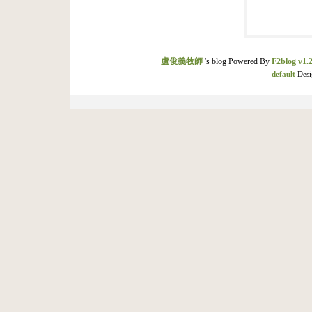
盧俊義牧師
's blog Powered By
F2blog v1.2
default
Desi