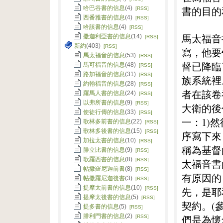
哈巴谷書的信息
(4)
書的目的
[RSS]
西番雅書的信息
(4)
[RSS]
哈該書的信息
(4)
[RSS]
馬太福音
撒迦利亞書的信息
(14)
[RSS]
新約
(403)
[RSS]
寫，他要
馬太福音的信息
(53)
[RSS]
督已降臨
馬可福音的信息
(48)
[RSS]
路加福音的信息
(31)
[RSS]
族系統裡
約翰福音的信息
(28)
[RSS]
者在該卷
羅馬人書的信息
(24)
[RSS]
以弗所書的信息
(9)
[RSS]
大衛的後
使徒行傳的信息
(33)
[RSS]
一：1)
歌林多前書的信息
(22)
[RSS]
歌林多後書的信息
(15)
[RSS]
序寫下來
加拉太書的信息
(10)
[RSS]
稱為基督
腓立比書的信息
(9)
[RSS]
歌羅西書的信息
(8)
[RSS]
太福音書
帖撒羅尼迦前書
(8)
[RSS]
有原因的
帖撒羅尼迦後書
(3)
[RSS]
提摩太前書的信息
(10)
[RSS]
先，是耶
提摩太後書的信息
(5)
[RSS]
契約。(參
提多書的信息
(5)
[RSS]
腓利門書的信息
(2)
們是為懷
[RSS]