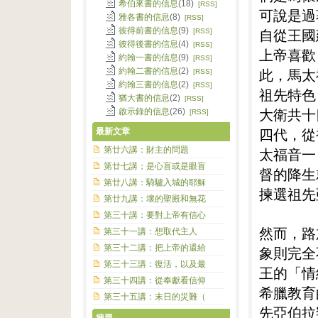
希伯來書的信息
(18)
[RSS]
可說是過
雅各書的信息
(8)
[RSS]
彼得前書的信息
(9)
自從王國
[RSS]
彼得後書的信息
(4)
[RSS]
上帝喜歡
約翰一書的信息
(9)
[RSS]
此，馬太
約翰二書的信息
(2)
[RSS]
約翰三書的信息
(2)
[RSS]
祖先特色
猶大書的信息
(2)
[RSS]
大衛共十
啟示錄的信息
(26)
[RSS]
四代，從
最新文章
第廿六講：財主的問題
太福音一
第廿七講；是心盲或是眼盲
督的降生
第廿八講：騎驢入城的耶穌
揀選祖先
第廿九講：壞的聖殿和無花
第三十講：要對上帝有信心
然而，路
第三十一講：想取代主人
第三十二講：把上帝的還給
象則完全
第三十三講：復活，以及最
王的「情
第三十四講：從奉獻看信仰
希臘教育
第三十五講：末日的災難（
先亞伯拉