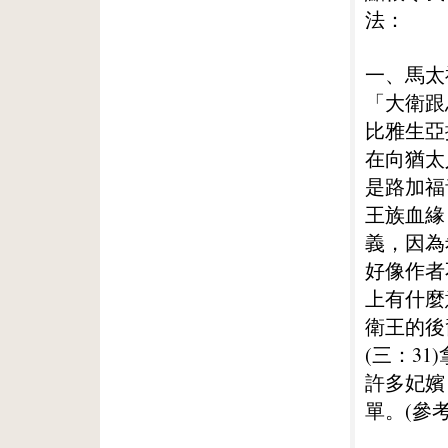
法：
一、馬太
「大衛跟
比雅生亞
在向猶太
是路加福
王族血緣
義，因為
好像作者
上有什麼
衛王的後
(三：3
許多妃嬪
單。(參考