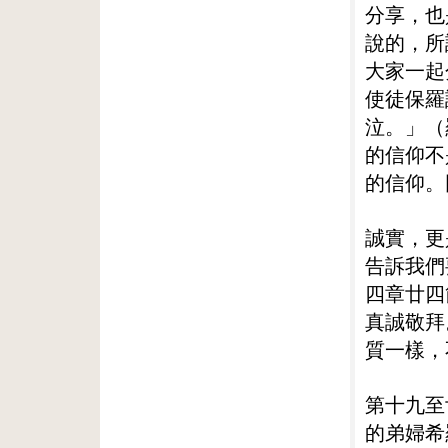
分享，也
說的，所
大家一起
使徒保羅
泣。」（
的信仰不
的信仰。
誠實，更
告訴我們
四章廿四
真誠敬拜
質一樣，
第十九至
的弟婦希