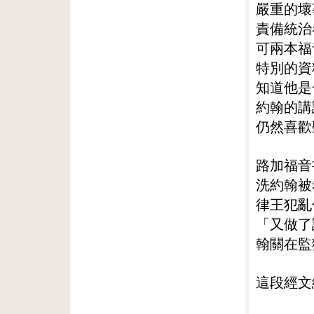
嚴重的壞
責備統治
可兩本福
特別的資
知道他是
約翰的講
仍然喜歡
路加福音
洗約翰被
律王犯亂
「又做了
翰關在監
這段經文