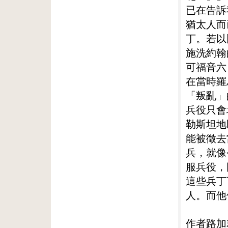
已在告訴
猶太人而
丁。若以
施洗約翰
可福音六
在當時羅
「叛亂」
兵役只會
勒斯坦地
能被徵去
兵，就像
服兵役，
這些兵丁
人。而他
作者路加