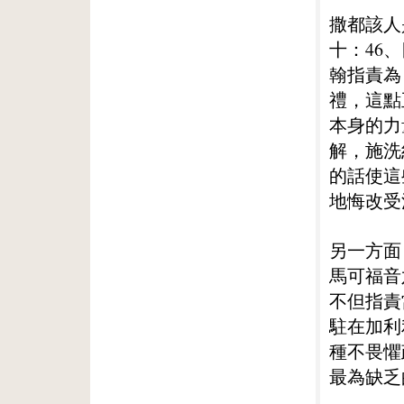
撒都該人
十：46
翰指責為
禮，這點
本身的力
解，施洗
的話使這
地悔改受
另一方面
馬可福音
不但指責
駐在加利
種不畏懼
最為缺乏