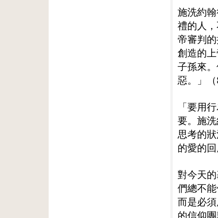
施洗約翰
禮的人，
帝審判的
創造的上
子孫來。
惡。」（
「要用行
要。施洗
思考的狀
的愛的回
對今天的
們總不能
而是必須
的信仰團