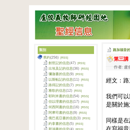
類別
路加福音
第三講
舊約
(256)
[RSS]
創世記的信息
(47)
[RSS]
作者: 盧俊
出埃及記的信息
(36)
[RSS]
彌迦書的信息
(9)
[RSS]
經文：路
以斯帖記的信息
(11)
[RSS]
路得記的信息
(7)
[RSS]
雅歌的信息
(12)
[RSS]
我們可以
耶利米書的信息
(54)
[RSS]
但以理書的信息
(17)
[RSS]
是關於施
何西阿書的信息
(16)
[RSS]
阿摩司書的信息
(9)
[RSS]
俄巴底亞書的信息
(3)
同樣是在
[RSS]
約拿書的信息
(5)
[RSS]
在寫福音
那鴻書的信息
(4)
[RSS]