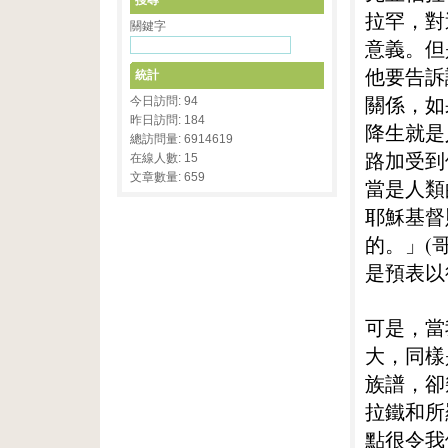
搜尋
拉罕，對
關鍵字
意義。但
他要告訴
統計
關係，如
今日訪問: 94
昨日訪問: 184
降生就是
總訪問量: 6914619
路加受到
在線人數: 15
文章數量: 659
當是人類
耶穌基督
的。」(
是預表以
可是，當
大，同樣
族譜，卻
拉鐵和所
點很令我