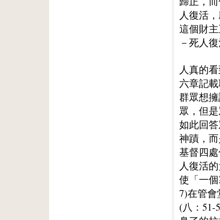
歸正，而
人復活，
這個財主
－死人復
人真的看
六章記載
群眾想擁
眾，但是
如此回答
神蹟，而
基督四處
人復活的
使「一個
7)在管
(八：5