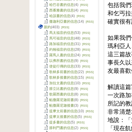
包括我們
哈巴谷書的信息
(4)
[RSS]
西番雅書的信息
(4)
[RSS]
和乞丐拉
哈該書的信息
(4)
[RSS]
確實很有
撒迦利亞書的信息
(14)
[RSS]
新約
(403)
[RSS]
馬太福音的信息
(53)
[RSS]
如果我們
馬可福音的信息
(48)
[RSS]
路加福音的信息
(31)
瑪利亞人
[RSS]
約翰福音的信息
(28)
[RSS]
這三篇故
羅馬人書的信息
(24)
[RSS]
事長久以
以弗所書的信息
(9)
[RSS]
使徒行傳的信息
(33)
[RSS]
友最喜歡
歌林多前書的信息
(22)
[RSS]
歌林多後書的信息
(15)
[RSS]
加拉太書的信息
(10)
[RSS]
解讀這篇
腓立比書的信息
(9)
[RSS]
一次路加
歌羅西書的信息
(8)
[RSS]
帖撒羅尼迦前書
(8)
[RSS]
所記的教
帖撒羅尼迦後書
(3)
[RSS]
非常清楚
提摩太前書的信息
(10)
[RSS]
提摩太後書的信息
(5)
[RSS]
地說：「
提多書的信息
(5)
[RSS]
「現在飢
腓利門書的信息
(2)
[RSS]