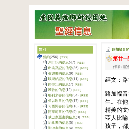
類別
路加福音
第廿一
舊約
(256)
[RSS]
創世記的信息
(47)
[RSS]
作者: 盧俊
出埃及記的信息
(36)
[RSS]
彌迦書的信息
(9)
[RSS]
經文：路加
以斯帖記的信息
(11)
[RSS]
路得記的信息
(7)
[RSS]
雅歌的信息
(12)
[RSS]
路加福音
耶利米書的信息
(54)
[RSS]
生。在他
但以理書的信息
(17)
[RSS]
何西阿書的信息
(16)
[RSS]
精美的文
阿摩司書的信息
(9)
[RSS]
亞人比喻
俄巴底亞書的信息
(3)
[RSS]
約拿書的信息
(5)
[RSS]
孩子，都
那鴻書的信息
(4)
[RSS]