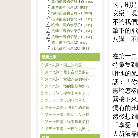
希伯來書的信息
(18)
[RSS]
的，則是
雅各書的信息
(8)
[RSS]
安樂！現
彼得前書的信息
(9)
[RSS]
彼得後書的信息
(4)
[RSS]
不論我們
約翰一書的信息
(9)
[RSS]
筆下的耶
約翰二書的信息
(2)
[RSS]
約翰三書的信息
(2)
八講：不
[RSS]
猶大書的信息
(2)
[RSS]
啟示錄的信息
(26)
[RSS]
在第十二
最新文章
特彙集到
第廿六講：財主的問題
咐他的兄
第廿七講；是心盲或是眼盲
第廿八講：騎驢入城的耶穌
話：「你
第廿九講：壞的聖殿和無花
無論怎樣
第三十講：要對上帝有信心
緊接下來
第三十一講：想取代主人
獨有的比
第三十二講：把上帝的還給
然後想到
第三十三講：復活，以及最
第三十四講：從奉獻看信仰
「享受，
第三十五講：末日的災難（
人所依靠