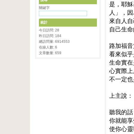
搜尋
是，耶穌
關鍵字
人」，因
來自人自
統計
自己生命
今日訪問: 28
昨日訪問: 184
總訪問量: 6914553
路加福音
在線人數: 6
看來似乎
文章數量: 659
生命實在
心實際上
不一定也
上主說：
聽我的話
你就能享
使你心靈