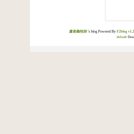
盧俊義牧師
's blog Powered By
F2blog v1.2
default
Desi