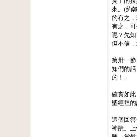
臭了的拉
來。(約
的有之，
有之，可
呢？先知
但不信，
第卅一節
知們的話
的！」
確實如此
聖經裡的
這個回答
神蹟。上
聽，當然