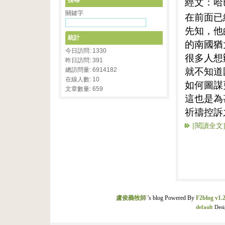
經文：哈
搜尋
關鍵字
在前面已
先知，他
統計
的南國猶
今日訪問: 1330
很多人想
昨日訪問: 391
就不知道
總訪問量: 6914182
在線人數: 10
如何圖謀
文章數量: 659
這也是為
祈禱控訴
[閱讀全文
盧俊義牧師
's blog Powered By
F2blog v1.2
default
Desi