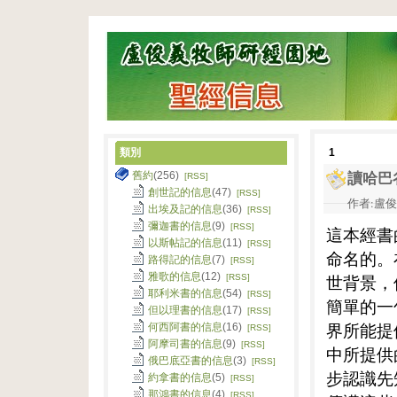
類別
1
舊約
(256)
讀哈巴
[RSS]
創世記的信息
(47)
[RSS]
作者:盧俊義
出埃及記的信息
(36)
[RSS]
彌迦書的信息
(9)
[RSS]
這本經書
以斯帖記的信息
(11)
[RSS]
命名的。
路得記的信息
(7)
[RSS]
雅歌的信息
(12)
世背景，
[RSS]
耶利米書的信息
(54)
[RSS]
簡單的一
但以理書的信息
(17)
[RSS]
界所能提
何西阿書的信息
(16)
[RSS]
阿摩司書的信息
(9)
[RSS]
中所提供
俄巴底亞書的信息
(3)
[RSS]
步認識先
約拿書的信息
(5)
[RSS]
那鴻書的信息
(4)
[RSS]