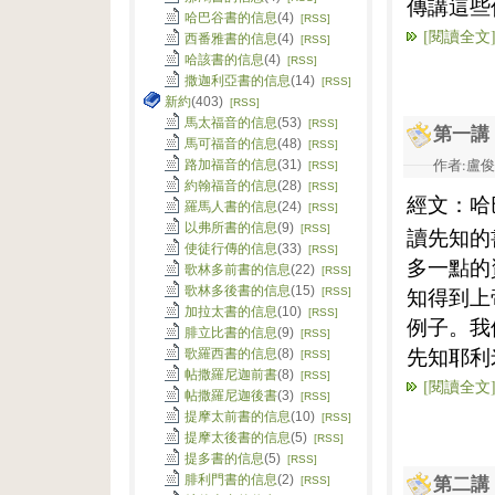
傳講這些
哈巴谷書的信息
(4)
[RSS]
[閱讀全文
西番雅書的信息
(4)
[RSS]
哈該書的信息
(4)
[RSS]
撒迦利亞書的信息
(14)
[RSS]
新約
(403)
[RSS]
馬太福音的信息
(53)
[RSS]
第一講
馬可福音的信息
(48)
[RSS]
作者:盧俊義
路加福音的信息
(31)
[RSS]
約翰福音的信息
(28)
[RSS]
經文：哈
羅馬人書的信息
(24)
[RSS]
以弗所書的信息
(9)
[RSS]
讀先知的
使徒行傳的信息
(33)
[RSS]
多一點的
歌林多前書的信息
(22)
[RSS]
歌林多後書的信息
(15)
知得到上
[RSS]
加拉太書的信息
(10)
[RSS]
例子。我
腓立比書的信息
(9)
[RSS]
先知耶利
歌羅西書的信息
(8)
[RSS]
帖撒羅尼迦前書
(8)
[RSS]
[閱讀全文
帖撒羅尼迦後書
(3)
[RSS]
提摩太前書的信息
(10)
[RSS]
提摩太後書的信息
(5)
[RSS]
提多書的信息
(5)
[RSS]
腓利門書的信息
(2)
[RSS]
第二講