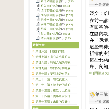
希伯來書的信息
(18)
[RSS]
作者:盧俊義
雅各書的信息
(8)
[RSS]
彼得前書的信息
(9)
[RSS]
經文：哈
彼得後書的信息
(4)
[RSS]
在前一講
約翰一書的信息
(9)
[RSS]
約翰二書的信息
(2)
[RSS]
有回答他
約翰三書的信息
(2)
[RSS]
在國內欺
猶大書的信息
(2)
[RSS]
啟示錄的信息
(26)
[RSS]
在「毀壞
最新文章
這些惡徒
第廿六講：財主的問題
祈禱的主
第廿七講；是心盲或是眼盲
這些邪惡
第廿八講：騎驢入城的耶穌
序、良知
第廿九講：壞的聖殿和無花
[閱讀全文
第三十講：要對上帝有信心
第三十一講：想取代主人
第三十二講：把上帝的還給
第三十三講：復活，以及最
第三講
第三十四講：從奉獻看信仰
作者:盧俊義
第三十五講：末日的災難（