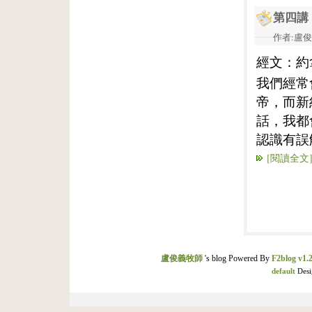
第四講
作者:盧俊義
經文：約
我們經常
帝，而新
話，我都
認識有誤
[閱讀全文
盧俊義牧師
's blog Powered By
F2blog v1.2
default
Desi