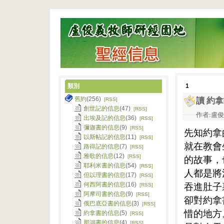
類別
1
舊約
(256)
讀 約
[RSS]
創世記的信息
(47)
[RSS]
作者:盧俊義
出埃及記的信息
(36)
[RSS]
彌迦書的信息
(9)
[RSS]
先知約拿
以斯帖記的信息
(11)
[RSS]
就在教會
路得記的信息
(7)
[RSS]
雅歌的信息
(12)
的故事，
[RSS]
耶利米書的信息
(54)
[RSS]
人都是將
但以理書的信息
(17)
[RSS]
吞進肚子
何西阿書的信息
(16)
[RSS]
阿摩司書的信息
(9)
[RSS]
卻對約拿
俄巴底亞書的信息
(3)
[RSS]
惜的地方
約拿書的信息
(5)
[RSS]
那鴻書的信息
(4)
[RSS]