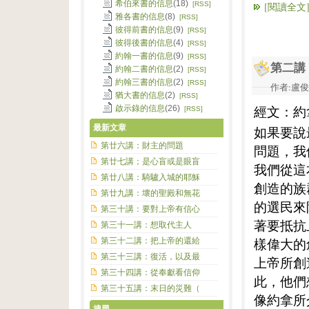
希伯來書的信息
(18)
[RSS]
[閱讀全文
雅各書的信息
(8)
[RSS]
彼得前書的信息
(9)
[RSS]
彼得後書的信息
(4)
[RSS]
約翰一書的信息
(9)
[RSS]
第二講
約翰二書的信息
(2)
[RSS]
約翰三書的信息
(2)
[RSS]
作者:盧俊義
猶大書的信息
(2)
[RSS]
經文：約
啟示錄的信息
(26)
[RSS]
最新文章
如果要說
第廿六講：財主的問題
問題，我
第廿七講；是心盲或是眼盲
我們從這
第廿八講：騎驢入城的耶穌
創造的族
第廿九講：壞的聖殿和無花
的選民來
第三十講：要對上帝有信心
著要抵抗
第三十一講：想取代主人
樣偉大的
第三十二講：把上帝的還給
第三十三講：復活，以及最
上帝所創
第三十四講：從奉獻看信仰
此，他們
第三十五講：末日的災難（
像約拿所