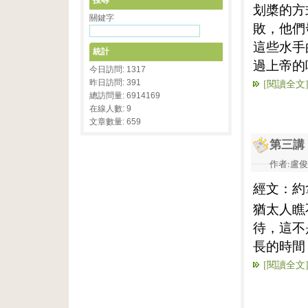
搜尋
划槳的方
關鍵字
敗，他們
這些水手
統計
過上帝的
今日訪問: 1317
[閱讀全文
昨日訪問: 391
總訪問量: 6914169
在線人數: 9
文章數量: 659
第三講
作者:盧俊義
經文：約
猶太人瞧
待，這不
長的時間
[閱讀全文