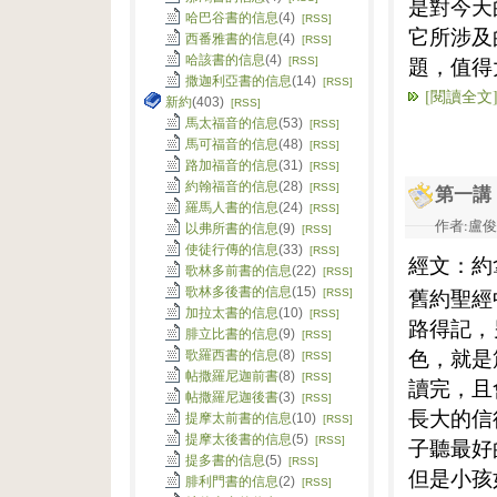
是對今天
哈巴谷書的信息
(4)
[RSS]
它所涉及
西番雅書的信息
(4)
[RSS]
哈該書的信息
(4)
題，值得
[RSS]
撒迦利亞書的信息
(14)
[RSS]
[閱讀全文
新約
(403)
[RSS]
馬太福音的信息
(53)
[RSS]
馬可福音的信息
(48)
[RSS]
路加福音的信息
(31)
[RSS]
約翰福音的信息
(28)
[RSS]
第一講
羅馬人書的信息
(24)
[RSS]
作者:盧俊義
以弗所書的信息
(9)
[RSS]
使徒行傳的信息
(33)
[RSS]
經文：約
歌林多前書的信息
(22)
[RSS]
歌林多後書的信息
(15)
舊約聖經
[RSS]
加拉太書的信息
(10)
[RSS]
路得記，
腓立比書的信息
(9)
[RSS]
色，就是
歌羅西書的信息
(8)
[RSS]
帖撒羅尼迦前書
(8)
[RSS]
讀完，且
帖撒羅尼迦後書
(3)
[RSS]
長大的信
提摩太前書的信息
(10)
[RSS]
提摩太後書的信息
(5)
[RSS]
子聽最好
提多書的信息
(5)
[RSS]
但是小孩
腓利門書的信息
(2)
[RSS]