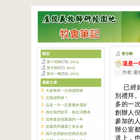
類別
第廿輯
這是一
第十四輯
(79)
[RSS]
第廿輯
(52)
[RSS]
作者: 盧俊
第廿一輯
(53)
[RSS]
最新文章
已經
大家再來一次研讀聖經
別禮拜
怎樣讀聖經？
多的一
這是一片一定要看的電影
創辦人
伸出我們的手，捐出消費券
這將會是很艱困的一年
參加的
從羅馬帝國衰亡來反省
辦公室
我不想用新的把舊的丟掉
道上，