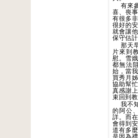
有來
喜、喪
有很多
很好的
就會讓
保守估計
那天
片來到
慰。雪
都無法
始，當
買秀月
協助幫
真感謝
束回到教
我不
的阿公
詳。而
會得到
道有多
是因為