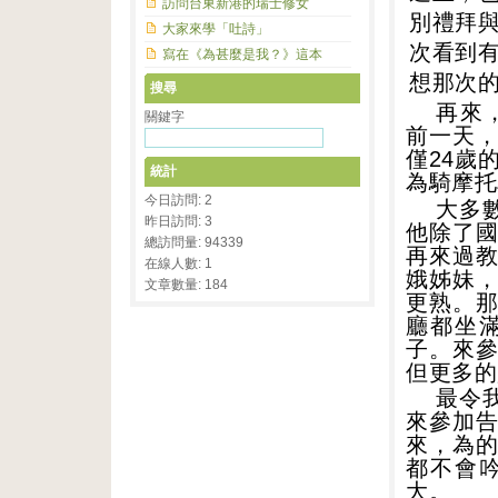
訪問台東新港的瑞士修女
別禮拜
大家來學「吐詩」
次看到
寫在《為甚麼是我？》這本
想那次
搜尋
再來
關鍵字
前一天
僅
24
歲
統計
為騎摩托
今日訪問: 2
大多
昨日訪問: 3
他除了
總訪問量: 94339
再來過
在線人數: 1
娥姊妹
文章數量: 184
更熟。
廳都坐
子。來
但更多的
最令
來參加
來，為
都不會
大。