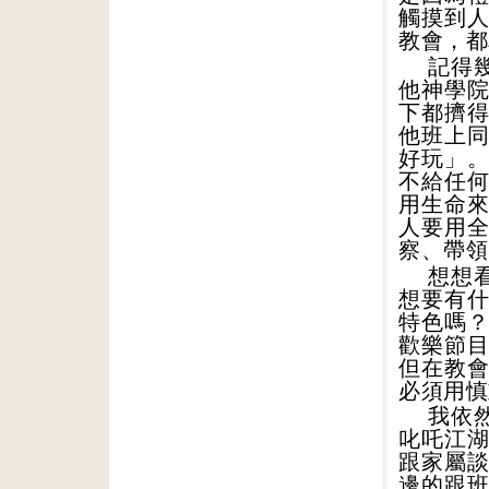
觸摸到
教會，都
記得
他神學
下都擠
他班上
好玩」
不給任
用生命
人要用
察、帶領
想想
想要有
特色嗎
歡樂節
但在教
必須用慎
我依
叱吒江
跟家屬
邊的跟