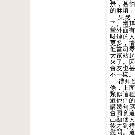
景，甚
的麻煩，
果然
了。禮
堂外面
吸煙的
更多，
但當司
大家站
來了。
會友也
不一樣。
禮拜
條，上
類似這
道他們
講幾句
會同意
凸顯個
後才到
慰問。