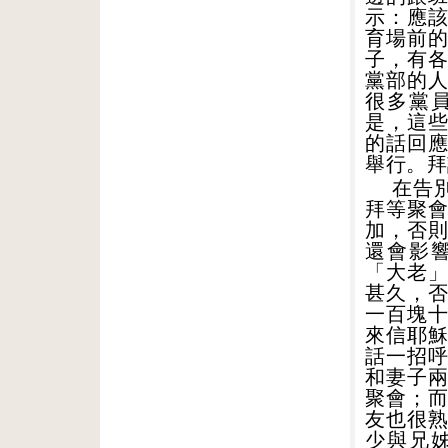
示：應
育場前
子，有
黨部的
很多黨
是，這
的話回
舉行。拜
在告
拜等聚
加，否
還會影
「大老
甚久，
一百塊
來信耶
話一招
和妻子
聚會；
友也很
少與兄