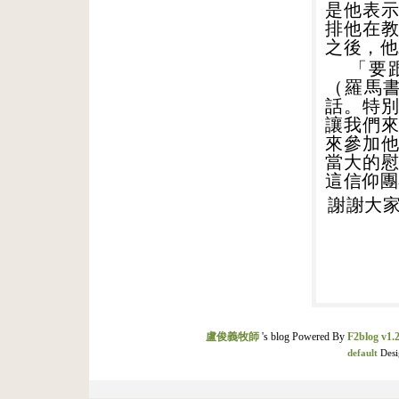
是他表
排他在
之後，他
「
要
（羅馬
話。特
讓我們
來參加
當大的
這信仰團
謝謝大
盧俊義牧師
's blog Powered By
F2blog v1.2
default
Desi