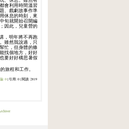
玩、休息。雖然有
都會利用時間溫習
題、戲劇故事作準
用休息的時刻，來
中旬就開始召開編
；因此，兒童營的
講，明年將不再跑
。雖然我說過，只
幫忙，但身體的條
能找個地方，好好
也要好好構思暑假
的旅程和工作。
論:
0
| 引用: 0 | 閱讀: 2819
rchiver