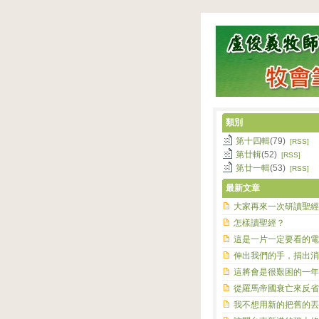
類別
第十四輯
(79)
[RSS]
第廿輯
(52)
[RSS]
第廿一輯
(53)
[RSS]
最新文章
大家再來一次研讀聖經
怎樣讀聖經？
這是一片一定要看的電
伸出我們的手，捐出消
這將會是很艱困的一年
從羅馬帝國衰亡來反省
我不想用新的把舊的丟