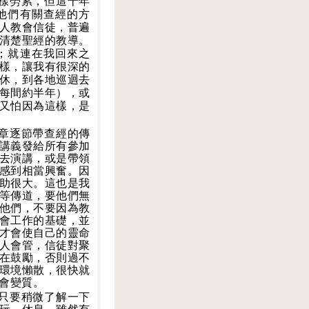
樣勞累，但這十年
他們有關查經的方
人教會信徒，普遍
清楚聖經的教導。
；就連在我回來之
樣，讓我有很深的
休，到各地巡迴去
每間約半年），或
又怕因為這樣，是
章逐節帶查經的傳
講義發給所有參加
去演講，或是帶領
感到相當興奮。因
助很大。這也是我
等傳道，要他們無
他們，不要因為教
會工作的基礎，並
才會使自己的靈命
人會管，信徒對聚
在鼓勵，否則過不
環境懶散，很快就
會變質。
只要稍微了解一下