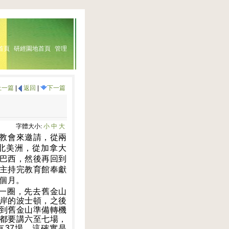
首頁
研經園地首頁
管理
上一篇
|
返回
|
下一篇
字體大小:
小
中
大
教會來邀請，從兩
北美洲，從加拿大
巴西，然後再回到
主持完教育館奉獻
個月。
一圈，先去舊金山
岸的波士頓，之後
到舊金山準備轉機
都要講六至七場，
有
37
場。這確實是