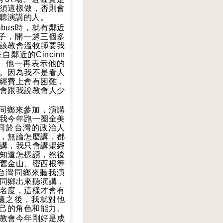
須這樣做，否則會
聽演講的人。
mbus
時，就有鄰近
子，開一趟三個多
該教會溫牧師要我
來自鄰近的
Cincinn
。他一再表示他的
。因為我不是看人
經費上會有困難，
會跟我說教會人少
同鄉來參加，演講
我今年跑一圈全美
同於台灣的政治人
，無論怎麼講，都
講，我只會講聖經
知道怎樣讀，然後
舊金山、密西根等
台灣同鄉來聽我演
同鄉出來聽演講，
名度，這樣才會有
議之後，我就對他
己的角色和能力。
教會今年剛好是成