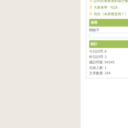
訪問台東新港的瑞士修
大家來學「吐詩」
寫在《為甚麼是我？》
搜尋
關鍵字
統計
今日訪問: 8
昨日訪問: 3
總訪問量: 94345
在線人數: 1
文章數量: 184