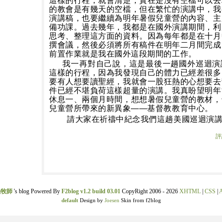
這樣的行程，就會清楚，實在是沒有空檔可以去
的教會是有幾天的空檔，但在繁忙的演講中，我
演講稿，也要繼續為明年暑假兒童營的內容、主
備功課。過去幾年，我都是在國外演講期間，利
思考、整理這方面的資料。因為每年都是在十月
撰會議，然後必須將所有稿件在明年二月間完成
前置作業就是我在國外這段期間的工作。
我一再對自己說，這是最後一趟國外巡迴演
這樣的行程，因為我發現自己的體力已經差很多
要有人想要讀聖經，我就會一股狂熱的心想要去
件已經不堪負荷這樣超量的演講。我真盼望明年
休息一、兩個月時間，想想暑假兒童營的教材，
兒童營所帶來的新異象
——
基督教教育中心。
請大家在祈禱中紀念我們這趟美國巡迴演講
評
義牧師
's blog Powered By
F2blog v1.2 build 03.01
CopyRight 2006 - 2026
XHTML
|
CSS
|
A
default
Design by
Joesen
Skin from f2blog