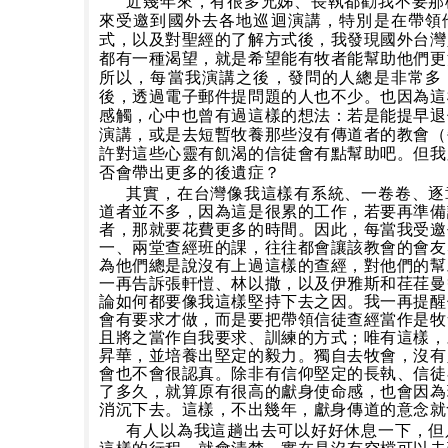
近幾年來，有很多兄姊、長執都勸我不要那
來受邀到國外去各地巡迴演講，特別是在帶領
式，以及對聖經的了解方式後，我發現國外台灣
都有一種渴望，就是希望能有牧者能幫助他們更
所以，每當我演講之後，發問的人總是非常多
後，透過電子郵件提問題的人也不少。也因為這
感觸，心中也曾有過這樣的想法：若是能提早退
演講，或是去短暫牧養那些沒有傳道者的教會（
許對這些心靈有飢渴的信徒會有點幫助吧。但我
否會帶出更多的後遺症？
其實，在台灣像我這樣有系統、一卷卷、逐
道者並不多，因為這是很累的工作，若要再準備
者，那就要花費更多的時間。因此，每當我受邀
一、兩堂查經班的課，往往都會讓該教會的會友
為他們總是說沒有上過這樣的查經，對他們的幫
一再告訴張軒愷、林以撒，以及伊雅斯和荏荏曼
論如何都要像我這樣堅持下去之因。我一再提醒
會有要求才做，而是要把帶領信徒查經當作是牧
且將之當作自我要求、訓練的方式；唯有這樣，
昇華，並培養出堅定的毅力。獨自去牧會，沒有
會也不會很認真。除非有信仰堅定的長執、信徒
了多久，就算原有很高的獻身使命感，也會因為
消沉下去。這樣，不出幾年，獻身傳道的意念就
有人以為我這趟出去可以好好休息一下，但