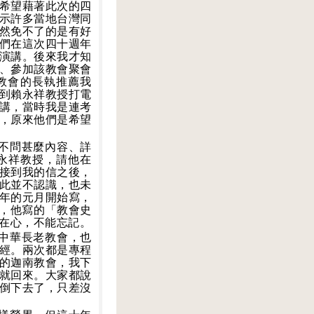
希望藉著此次的四
示許多當地台灣同
然免不了的是有好
們在這次四十週年
演講。後來我才知
、參加該教會聚會
教會的長執推薦我
到賴永祥教授打電
講，當時我是連考
，原來他們是希望
不問甚麼內容、詳
永祥教授，請他在
接到我的信之後，
此並不認識，也未
年的元月開始寫，
，他寫的「教會史
在心，不能忘記。
中華長老教會，也
經。兩次都是專程
的迦南教會，我下
就回來。大家都說
倒下去了，只差沒