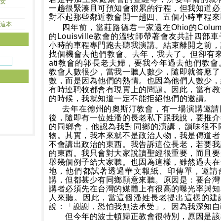
女
一趟很緊湊且可預知會很累的行程，但我知道必
對不起那些鄰近教會開一趟四、五個小時車程來
這本
四年前，當莊路德君一家還在
Ohio
的
Colu
的
Louisville
教會的溫牧師帶著會友共計四部車
小時的車程專門跑去聽我演講。結束離開之前，
找個機會去他們教會。去年，我去了。但卻有
ati
教會的郭長老夫婦，要我今年過去他們教會
教會人數很少，當我一聽人數少，隨即就答應了
數，而是因為他們的熱情。也因為他們人數少，
有時連聘牧都會有現實上的問題。因此，當有教
的時候，我就知道一定不能拒絕他們的邀請。
去年在德州的奧斯汀教會，有一場演講邀請
後，隨即有一位姓潘的長老私下跟我說，要推介
的同鄉會，他認為我對同鄉的演講，韻味很不
物。其實，我本來就不是政治人物，我是傳道者
不會講出政治的東西。我告訴這位長老，若要我
的東西。我只會對大家說讀聖經很重要，而且要
舉幾個例子給大家聽。也因為這樣，雖然過去在
地，他們都試著透過華文報紙、印傳單，邀請
講，但都甚少有同鄉願意來聽。原因是：要台灣
講者必須先在台灣的媒體上有很高的曝光率與知
人來聽。因此，當這個潘姓長老提出這樣的建
說：「謝謝，恐怕我無法承受」。因為我深知自
但今年的波士頓歸正教會很特別，原因是該