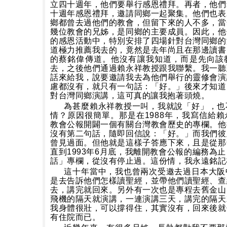
立四十週年，他們要舉行感恩禮拜。再者，他們
十週年感恩禮拜，邀請同鄉一起聚集。他們也表
鄉都曾去過他們的教會，但留下來的人不多，當
幾位教會的兄姊，是同鄉的主要成員。因此，他
的感恩活動中，特別安排了四場針對台灣同鄉的
道極力推薦我去的，竟然是去年尚且在那邊讀書
的蔡銘偉傳道。他沒有讓我知道，而是先向該
去，之後他們通過賴永祥教授跟我聯繫。我一聽
話來給我，說要邀請我去為他們舉行的靈修會演
慮都沒有，就只有一句話：「好。」後來才知道
對台灣同鄉演講，這可真的讓我抱著頭燒。
為甚麼賴永祥教授一叫，我就說「好」，也
情？原因很簡單。那是在
1988
年，我寫信給賴
教會公報開闢一個有關台灣教會歷史的專欄。他
沒有第二句話，隨即回信說：「好。」而我們彼
曾見過面。但他就是這樣子答應下來，且是從那
直到
1993
年
6
月底，我離開教會公報的編務為止
話」專欄，從沒有停止過。這份情，我永遠銘記
這十年當中，我也曾兩次受邀去過日本大阪
是去告訴他們怎樣讀聖經，並帶他們讀聖經、查
去，講完就回來。另外有一次也是專程去舊金山
飛機的隔天就演講，一連演講三天，講完的隔天
我身體很壯，可以撐得住，其實沒有，回來後就
有住院而已。