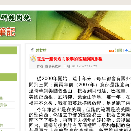
第廿輯
訂閱
|
這是一趟長途而緊湊的巡迴演講旅程
作者: 盧俊義牧師 日期: 2011-09-27 17:29
從
2000
年開始，這十年來，每年都會有國外
間到三間；而兩年前（
2007
年）竟然是跑遍南
溫哥華到美國舊金山，接著到阿根廷、巴拉圭、
美國密西根、底特律、舊金山等地。那一年，在
影
禮拜不久後，我和淑英就搭機啟程，足足跑了兩
費券
今年雖然都是在美國，但跑的範圍是繞美國
的聖荷西，然後去中部的聖路易士，接著去東海
南下辛辛那提，再南下去德州的達拉斯，最後回
回台。這樣前後共計有五個禮拜，平均每間教會
掉
若是再加上家庭聚會的查經等，所要準備的就