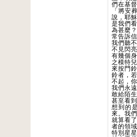
們在基
「將安
說，耶
是我們
為甚麼
常告訴
我們聽
不見閃
有幾個
之模特
來按門
鈴者，
不起，
我們永
敢給陌
甚至看
想到的
來。我
就算看
者的領
特別星