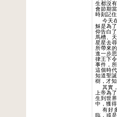
生都沒
會節期
時刻記住
今天
穌是為
仰告白
馬槽、
星星去
所帶來
進一步
律王下
事件，
這個時
知道聖
樹，才知
其實
上帝為
生到世
中，獲得
有好
臨，或