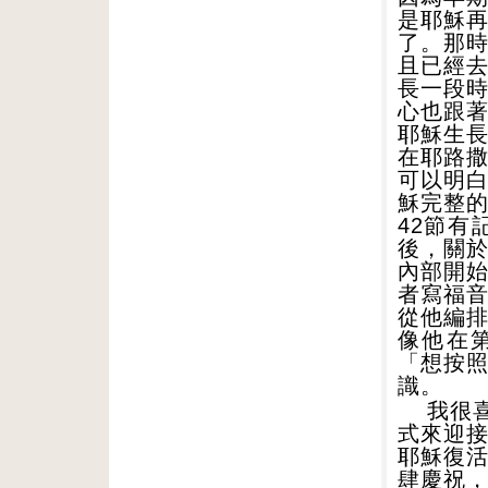
是耶穌
了。那
且已經
長一段
心也跟
耶穌生
在耶路
可以明
穌完整
42
節有
後，關
內部開
者寫福
從他編
像他在
「想按
識。
我很
式來迎
耶穌復
肆慶祝