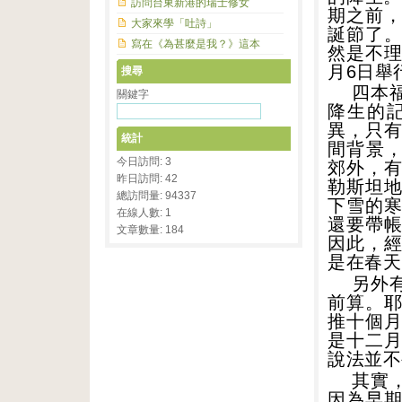
訪問台東新港的瑞士修女
期之前
大家來學「吐詩」
誕節了
寫在《為甚麼是我？》這本
然是不
月
6
日舉
搜尋
四本
關鍵字
降生的
異，只
統計
間背景
今日訪問: 3
郊外，
昨日訪問: 42
勒斯坦
總訪問量: 94337
下雪的
在線人數: 1
還要帶
文章數量: 184
因此，
是在春天
另外
前算。
推十個
是十二
說法並不
其實
因為早