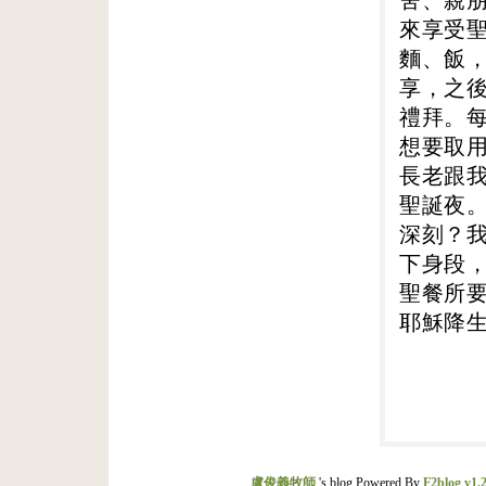
來享受
麵、飯
享，之
禮拜。
想要取
長老跟
聖誕夜
深刻？
下身段
聖餐所
耶穌降
盧俊義牧師
's blog Powered By
F2blog v1.2