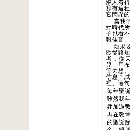
般人看
算有這
它閃爍的
當我
經時代
子也看
報佳音，
如果
歡從路
考，從
兒，用
等去想
信息？
裡」這句
每年聖
雖然我
參加過
再在教
的聖誕
舍、親