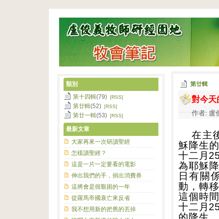
類別
第廿輯
對今天
第十四輯
(79)
[RSS]
第廿輯
(52)
[RSS]
作者: 盧俊
第廿一輯
(53)
[RSS]
最新文章
在主
大家再來一次研讀聖經
穌降生
怎樣讀聖經？
十二月
2
為耶穌
這是一片一定要看的電影
日有關
伸出我們的手，捐出消費券
動，轉
這將會是很艱困的一年
這個時
從羅馬帝國衰亡來反省
十二月
2
我不想用新的把舊的丟掉
的降生