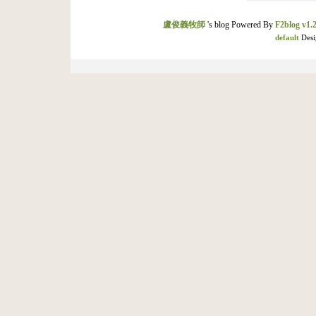
盧俊義牧師
's blog Powered By
F2blog v1.2
default
Desi