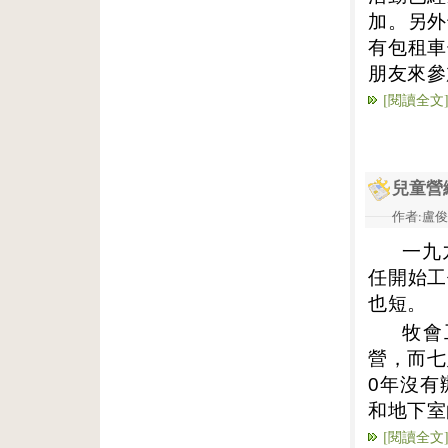
加。另外
有包租車
朋友來參
[閱讀全文
兒童營
作者:盧俊義
一九
任開始工
也短。
牧會
營，而七
0
年沒有
和地下室
[閱讀全文