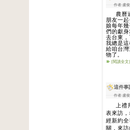
作者:盧俊義
農曆
朋友一起
娘每年幾
們的獻身
去台東，
我總是這
給咱台灣
物了。
[閱讀全文
這件事
作者:盧俊義
上禮
表來訪，
經新約全
關，來訪