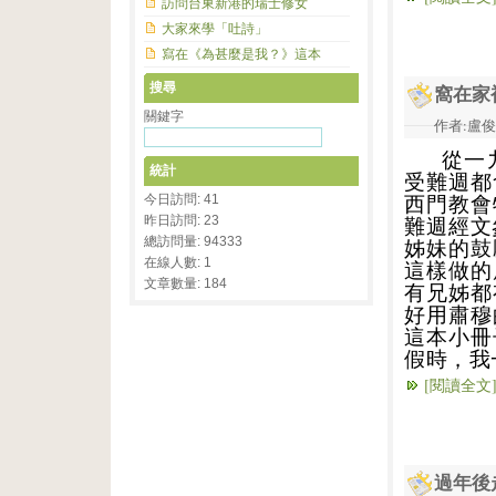
訪問台東新港的瑞士修女
大家來學「吐詩」
寫在《為甚麼是我？》這本
搜尋
窩在家
關鍵字
作者:盧俊義
從一
統計
受難週都
今日訪問: 41
西門教會
昨日訪問: 23
難週經文
總訪問量: 94333
姊妹的鼓
在線人數: 1
這樣做的
文章數量: 184
有兄姊都
好用肅穆
這本小冊
假時，我
[閱讀全文
過年後