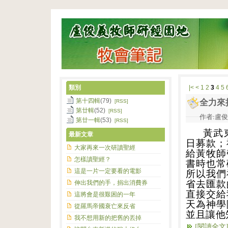
類別
|<
<
1
2
3
4
5
第十四輯
(79)
全力來
[RSS]
第廿輯
(52)
[RSS]
作者:盧俊義
第廿一輯
(53)
[RSS]
黃武
最新文章
日募款；
大家再來一次研讀聖經
給黃牧師
怎樣讀聖經？
書時也常
這是一片一定要看的電影
所以我們
省去匯款
伸出我們的手，捐出消費券
直接交給
這將會是很艱困的一年
天為神學
從羅馬帝國衰亡來反省
並且讓他
我不想用新的把舊的丟掉
[閱讀全文