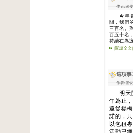
作者:盧俊義
今年
間，我們
三百名。
百五十名
持續在為
[閱讀全文
這項事
作者:盧俊義
明天
午為止，
遠從楊梅
諾的，只
以包租專
活動已經