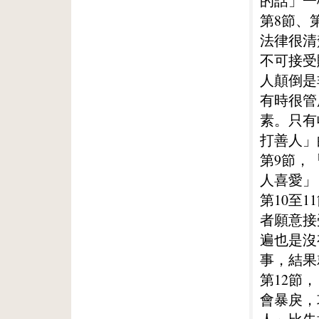
的話」一
第8節、
法律很清
不可接受
人顛倒是
有時很管
素。只有
打善人」
第9節，
人喜愛」
第10至
者願意接
遍也是沒
事，結果
第12節
會暴戾，