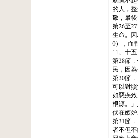
就瞧不起
的人，整
敬，最後
第26至
生命。因
0），而
11、十五
第28節
民，因為
第30節
可以對照
如惡疾致
根源。」
伏在嫉妒
第31節
者不但不