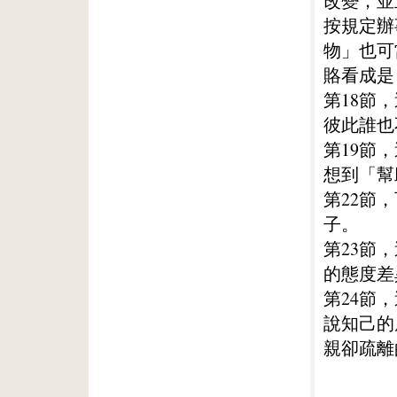
改變，並
按規定辦
物」也可
賂看成是
第18節
彼此誰也
第19節
想到「幫
第22節
子。
第23節
的態度差
第24節
說知己的
親卻疏離