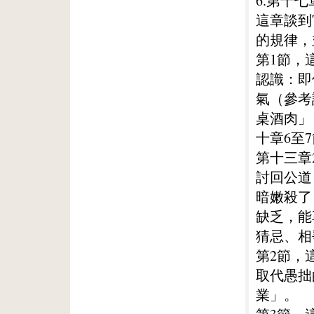
6.第十七
這章談到
的規律，
第1節，
認識：即
氣（參考
桌酒肉」
十章6至
第十三章
討回公道
暗嫩殺了
缺乏，能
猜忌、相
第2節，
取代愚拙
業」。