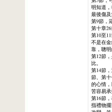
第5節，
明知道，
最後傷及
第9節，
第十章2
第10至
不是在金
靠，聰明
第12節
比。
第14節
節、第十
的心情，
苦容易承
第16節
指禮物擺