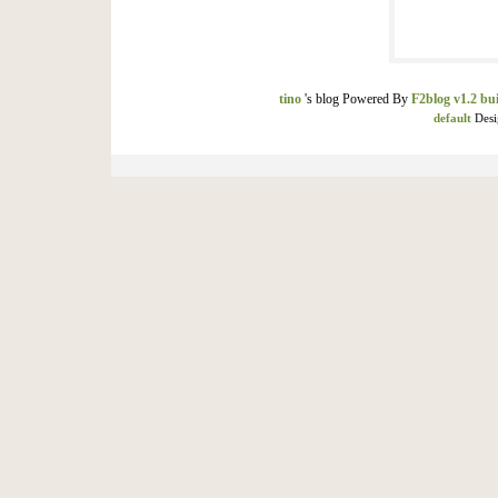
tino
's blog Powered By
F2blog v1.2 bui
default
Desi