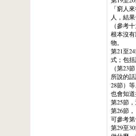
第19至
「窮人來
人，結果
（參考十
根本沒有
物。
第21至
式；包括
（第23
所說的話
28節）
也會知道
第25節
第26節
可參考第
第29至