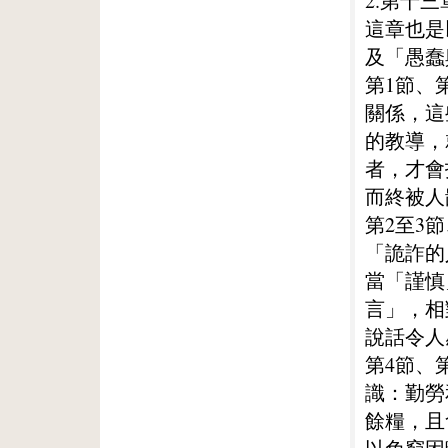
2.第十三
這章也是
及「愚蠢
第1節、
關係，這
的教導，
者，才會
而終被人
第2至3
「詭詐的
當「謹慎
言」，相
說話令人
第4節、
識：勤勞
餘糧，且