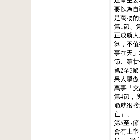
這章主要
要以為自
是萬物的
第1節、
正成就人
算，不值
事在天」
節、第廿
第2至3
果人驕傲
萬事「交
第4節，
節就很接
亡」。
第5至7
會有上帝