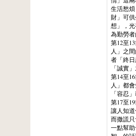
惰」這兩
生活愁煩
財」可供
想」，光
為勤勞者
第12至
人」之間
者「終日
「誠實」
第14至
人」都會
「容忍」
第17至
讓人知道
而撒謊只
一點幫助