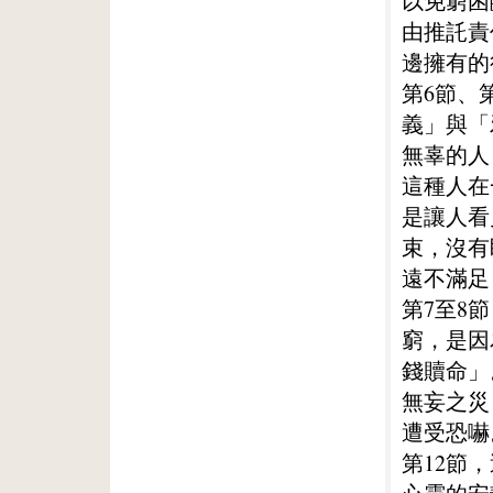
以免窮困
由推託責
邊擁有的
第6節、
義」與「
無辜的人
這種人在
是讓人看
束，沒有
遠不滿足
第7至8
窮，是因
錢贖命」
無妄之災
遭受恐嚇
第12節