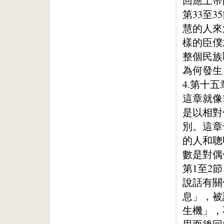
回應上帝
第33至
慧的人來
樣的臣僕
整個民族
為何發生
4.第十五
這章就像
是以相對
別。這章
的人和聰
數是對偶
第1至2
說話有關
息」，被
生機」，