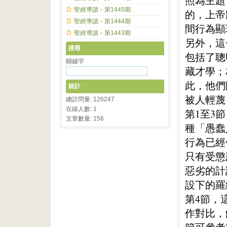
照為主題
聖經導讀－第1445期
的，上帝
聖經導讀－第1444期
間行為顯
聖經導讀－第1443期
另外，這
搜尋
包括了聰
關鍵字
藏才學；
此，他們
統計
被人輕蔑
總訪問量: 126247
在線人數: 1
第1至3
文章數量: 156
種「愚蠢
行為已經
只有受懲
惡劣的計
設下的羅
第4節，
作對比，