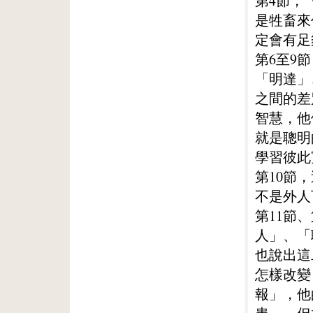
第4節，
是牲畜來
定會有足
第6至9
「明達」
之間的差
智慧，他
就是聰明
學習彼此
第10節
不是外人
第11節
人」、「
也說出這
怎樣改變
報」，他