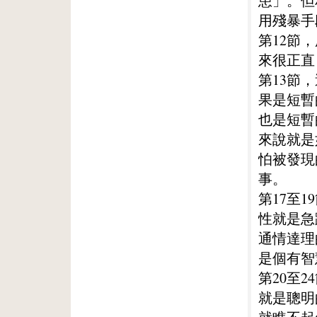
患」。但
用殘暴手
第12節
來很正直
第13節
果是短暫
也是短暫
來說就是
怕被發現
事。
第17至
性就是急
通情達理
是個有智
第20至
就是聰明