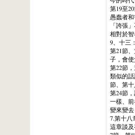
今的時代
第19至2
愚蠢者和
「誇張」
相對於智
9、十三
第21節
子，會使
第22節
類似的話
節、第十
第24節
一樣、前
變來變去
7.第十八
這章談及