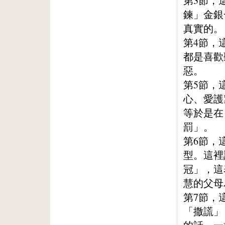
第3節，
鍊」金銀
真實的。
第4節，
都是喜歡
惡。
第5節，
心、愛護
等於是在
罰」。
第6節，
型。這裡
冠」，這
慧的父母
第7節，
「撒謊」