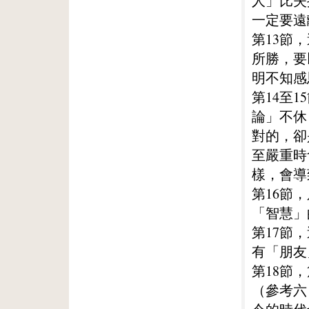
人」比失
一定要遠
第13節
所勝，要
明不知感
第14至
論」不休
對的，卻
至嚴重時
樣，會導
第16節
「智慧」
第17節
有「朋友
第18節
（參考六