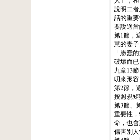
人」，和
說明二者
話的重要
要說適當
第1節，
慧的妻子
「愚蠢的
破壞而已
九章13
叨來形容
第2節，
按照規矩
第3節、
重要性，
命，也會
傷害別人