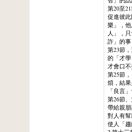
智」的話
第20至
促進彼此
樂」，他
人」，只
詐」的事
第23節
的「才學
才會口不
第25節
煩，結果
「良言」
第26節
帶給親朋
對人有幫
使人「趨