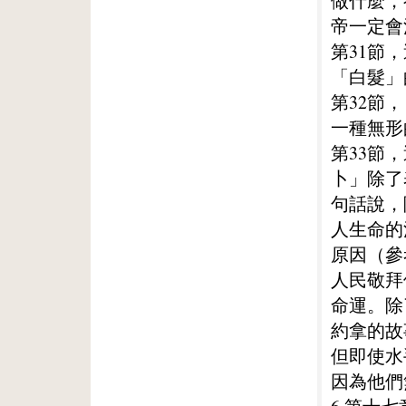
做什麼，
帝一定會
第31節
「白髮」
第32節
一種無形
第33節
卜」除了
句話說，
人生命的
原因（參
人民敬拜
命運。除
約拿的故
但即使水
因為他們