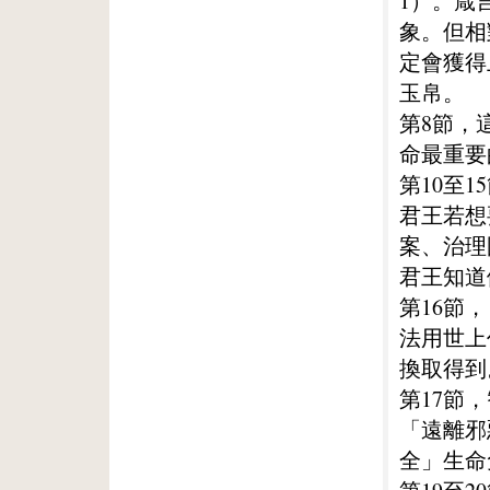
1）。箴
象。但相
定會獲得
玉帛。
第8節，
命最重要
第10至
君王若想
案、治理
君王知道
第16節
法用世上
換取得到
第17節
「遠離邪
全」生命