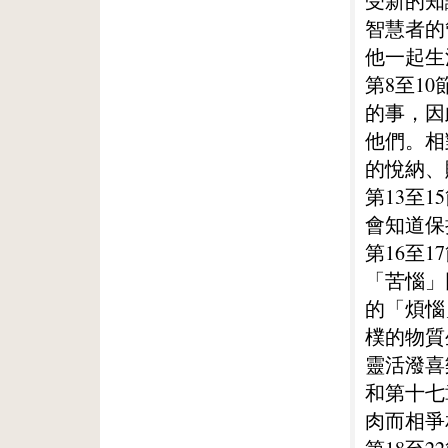
受新的知
智慧者的
他一起生
第8至1
的事，因
他們。相
的悅納、
第13至
會知道保
第16至
「苦惱」
的「煩惱
樸的物質
靈活潑喜
和第十七
肉而相爭