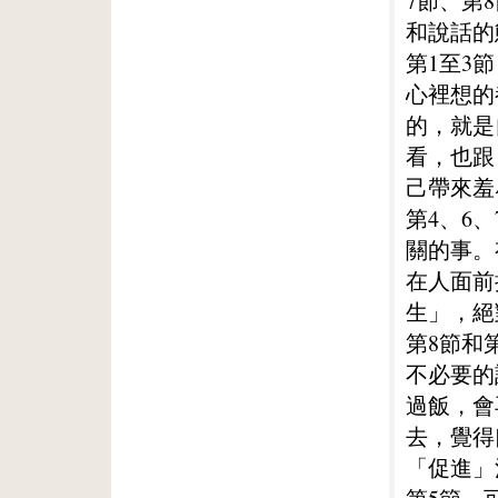
7節、第8
和說話的
第1至3
心裡想的
的，就是
看，也跟
己帶來羞
第4、6、
關的事。
在人面前
生」，絕
第8節和
不必要的
過飯，會
去，覺得
「促進」