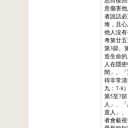
思而後回
意傷害他
者說話必
堆，且心
他人沒有
考第廿五
第3節、
造生命的
人在隱密
間」、「
得非常清
九：7-8
第5至7
人」、「
直人」、
者會藐視