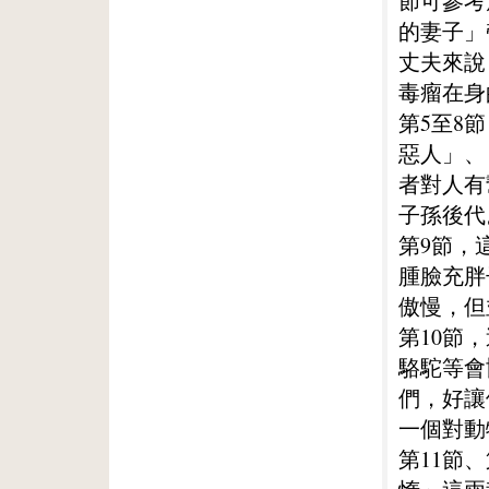
節可參考
的妻子」
丈夫來說
毒瘤在身
第5至8
惡人」、
者對人有
子孫後代
第9節，
腫臉充胖
傲慢，但
第10節
駱駝等會
們，好讓
一個對動
第11節