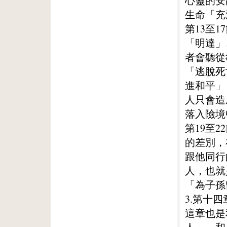
心靈的安
生命「充
第13至
「明達」
者會聽從
「逃脫死
進和平」
人只會造
落入險境
第19至
的差別，
跟他同行
人，也就
「為子孫
3.第十四
這章也是