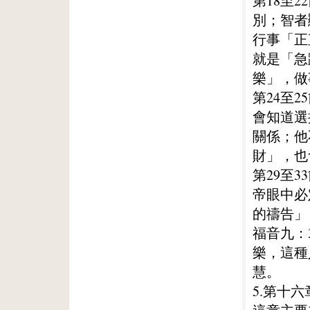
第18至
別；智者
行事「正
就是「急
樂」，做
第24至
會知道選
關係；他
財」，也
第29至
帝眼中必
的禱告」
福音九：
樂，這種
慧。
5.第十六