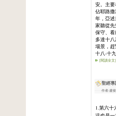
安。主要
佔耶路撒
年，亞述
家聽從先
保守、看
多達十八
場景，趕
十八-十
[閱讀全文
聖經導
作者:盧俊義
1.第六
這也是一