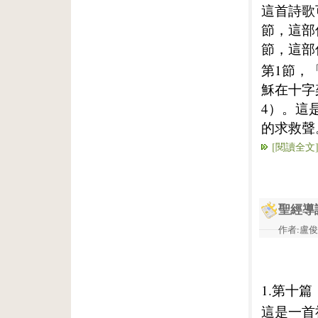
這首詩歌
節，這部
節，這部
第1節，
穌在十字
4）。這
的求救聲
[閱讀全文
聖經導
作者:盧俊義
1.第十篇
這是一首