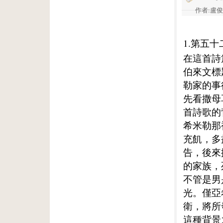
作者:盧俊義
1.第五
在這首詩
伯來文標
勒家的事
先看撒母
首詩歌的
希米勒那
充飢，多
告，後來
的家族，
不管是男
光。僅亞
衛，將所
這種背景