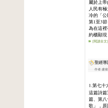
屬於上帝
人民有極
冷的「公
第1至3
為在這裡
約櫃顯現
[閱讀全文
聖經導
作者:盧俊義
1.第七
這篇詩篇
篇、第八
歌」，原