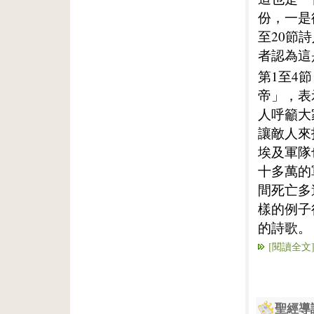
份，一是
至20節
者認為這
第1至4
帝」，表
人呼籲大
讓敵人來
埃及軍隊
十多萬的
間死亡多
樣的例子
的詩歌。
[閱讀全文
聖經導