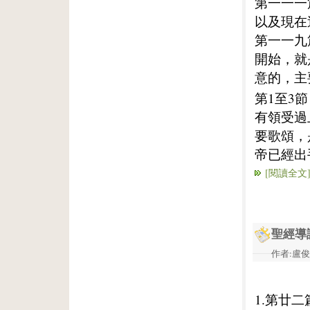
第一一一
以及現在
第一一九
開始，就
意的，主
第1至3
有領受過
要歌頌，
帝已經出
[閱讀全文
聖經導
作者:盧俊義
1.第廿二