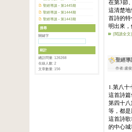
在第3節
聖經導讀－第1445期
這清楚地
聖經導讀－第1444期
首詩的特
聖經導讀－第1443期
明出來，
搜尋
[閱讀全文
關鍵字
統計
總訪問量: 126268
聖經導
在線人數: 2
作者:盧俊義
文章數量: 156
1.第八
這首詩篇
第四十八
等，都是
這首詩歌
的中心城