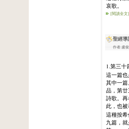
哀歌。
[閱讀全文
聖經導
作者:盧俊義
1.第三
這一篇也
其中一篇
品，第廿
詩歌。再
此，也被
這種按希
九篇，就