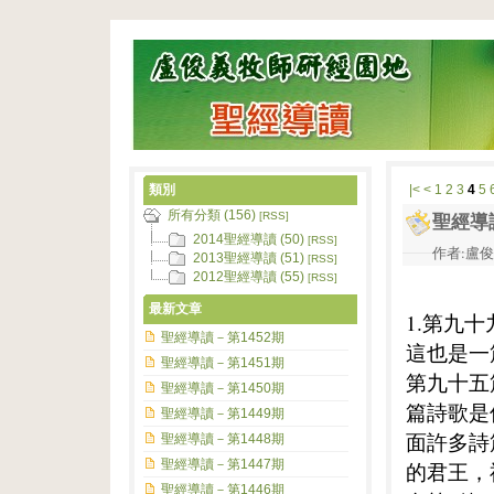
類別
|<
<
1
2
3
4
5
所有分類 (156)
[RSS]
聖經導
2014聖經導讀 (50)
[RSS]
作者:盧俊義
2013聖經導讀 (51)
[RSS]
2012聖經導讀 (55)
[RSS]
最新文章
1.第九
聖經導讀－第1452期
這也是一
聖經導讀－第1451期
第九十五
聖經導讀－第1450期
篇詩歌是
聖經導讀－第1449期
面許多詩
聖經導讀－第1448期
聖經導讀－第1447期
的君王，
聖經導讀－第1446期