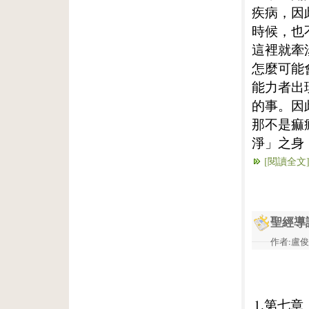
疾病，因
時候，也
這裡就牽
怎麼可能
能力者出
的事。因
那不是痲
淨」之身
[閱讀全文
聖經導
作者:盧俊義
1.第七章