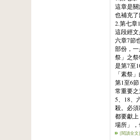
這章是關
也補充了
2.第七章
這段經文
六章7節
部份，一
祭」之祭
是第7至
「素祭」
第1至6
常重要之
5、18
殺。必須
都要獻上
場所」，
[閱讀全文