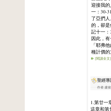
迎接我的
一：30
了亞捫人
的，卻是
記十一：
因此，有
「耶弗他
種計價的
[閱讀全文
聖經導
作者:盧俊義
1.第廿一
這章和第