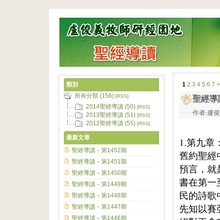
類別
1
2
3
4
5
6
7
>
所有分類 (156)
[RSS]
聖經導
2014聖經導讀 (50)
[RSS]
作者:盧俊義
2013聖經導讀 (51)
[RSS]
2012聖經導讀 (55)
[RSS]
最新文章
1.第九章
聖經導讀－第1452期
舊約聖經
聖經導讀－第1451期
預言，就
聖經導讀－第1450期
書在第一
聖經導讀－第1449期
民的詩歌
聖經導讀－第1448期
先知以賽
聖經導讀－第1447期
聖經導讀－第1446期