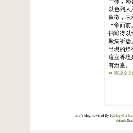
一樣，裊
以色列人
象徵，表
上帝面前
抽籤得以
聚集祈禱
出現的煙
這座香壇
有燈臺。
[閱讀全文
tino
's blog Powered By
F2blog v1.2 bui
default
Desi