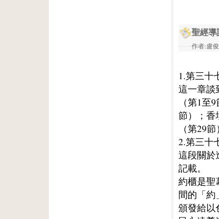
聖經導
作者:盧俊義
1.第三十
這一章談
（第1至9
節）；香
（第29
2.第三十
這段關於
記載。
約櫃是聖
間的「約
頒發給以