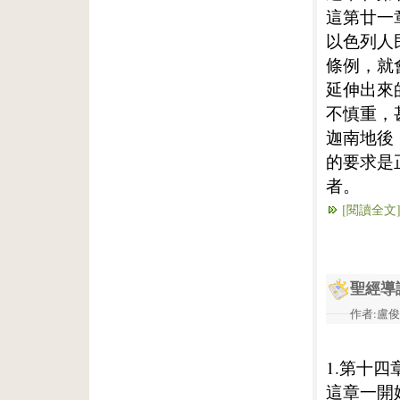
這第廿一
以色列人
條例，就
延伸出來
不慎重，
迦南地後
的要求是
者。
[閱讀全文
聖經導
作者:盧俊義
1.第十四
這章一開