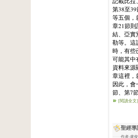
記載比拉
第38至
等五個，
章21節
結、亞實
勒等。這
時，有些
可能其中
資料來源
章這裡，
因此，會
節、第7節
[閱讀全文
聖經導
作者:盧俊義