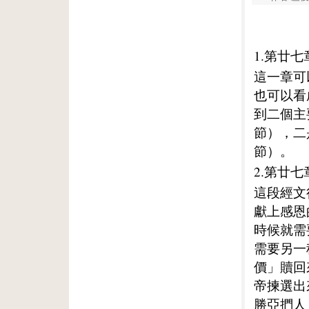
1.第廿七
這一章可
也可以看
到二個主
節），二
節）。
2.第廿七
這段經文
獻上感恩
時候就需
需要另一
價」贖回
帝揀選出
勝亞捫人