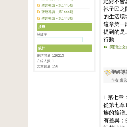
絕對不會
聖經導讀－第1445期
祂子民之
聖經導讀－第1444期
的生活環
聖經導讀－第1443期
這章第一
搜尋
提到的是
關鍵字
行動。
[閱讀全文
統計
總訪問量: 126213
在線人數: 1
文章數量: 156
聖經導
作者:盧俊義
1.第七章
從第七章
族的族譜
有差異；