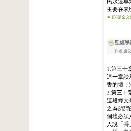
民永遠尊
主要在表
[閱讀全文
聖經導
作者:盧俊義
1.第三十
這一章談
香的壇；
2.第三十
這段經文
之為所謂
個壇必須
人說「香